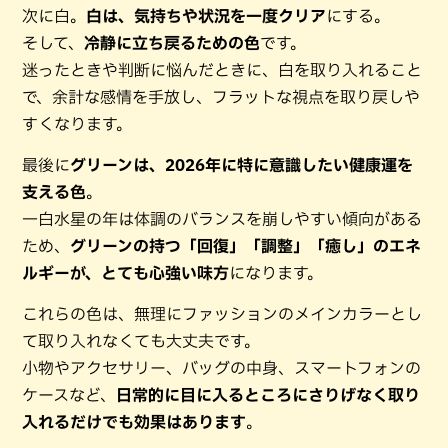
次に白。
白は、気持ちや状況を一度クリア
にする。
そして、
冷静に立ち戻るための色
です。
迷ったときや判断に悩んだときに、白を取り入れること
で、余計な感情を手放し、フラットな視点を取り戻しや
すくなります。
最後に
グリーンは、2026年に特に意識したい健康運を
支える色
。
一白水星の年は体調のバランスを崩しやすい傾向がある
ため、
グリーンの持つ「回復」「調整」「癒し」のエネ
ルギーが、とても心強い味方
になります。
これらの色は、無理にファッションのメインカラーとし
て取り入れなくても大丈夫です。
小物やアクセサリー、バッグの中身、スマートフォンの
ケースなど、
日常的に目に入るところにさりげなく取り
入れるだけでも効果はあります
。