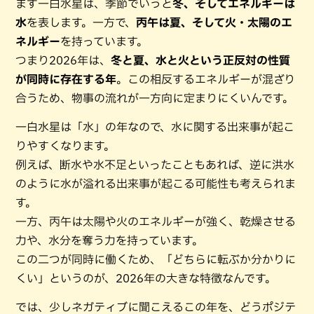
まず一白水星は、季節でいうと
冬、そしてエネルギーは
水
を表します。一方で、
丙午は夏、そして火・太陽のエ
ネルギー
を持っています。
つまり2026年は、
冬と夏、水と火という正反対の性質
が同時に存在する年
。この相反するエネルギーが混ざり
合うため、物事の流れが一方向に定まりにくいんです。
一白水星は「水」の年なので、水に関する出来事が起こ
りやすくなります。
例えば、断水や水不足といったこともあれば、逆に洪水
のように水が溢れる出来事が起こる可能性も考えられま
す。
一方、丙午は太陽や火のエネルギーが強く、乾燥させる
力や、水分を奪う力を持っています。
この二つが同時に働くため、「どちらに転ぶか分かりに
くい」というのが、2026年の大きな特徴なんです。
では、少しネガティブに聞こえるこの年を、どうポジテ