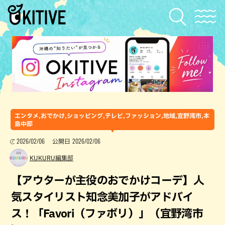
エンタメ,おでかけ,ショッピング,テレビ,ファッション,地域,宜野湾市,本
島中部
2026/02/06
2026/02/06
公開日
KUKURU編集部
【アウターが主役のおでかけコーデ】人
気スタイリスト知念美加子がアドバイ
ス！「Favori（ファボリ）」（宜野湾市