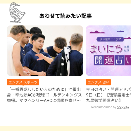
あわせて読みたい記事
エンタメ,スポーツ
エンタメ,占い
「一番恩返ししたい人のために」沖縄出
今日の占い・開運アドバイ
身・幸地渉ACが琉球ゴールデンキングス
9日（日）【琉球鑑定士
復帰。マクヘンリーAHCに信頼を寄せる
九星気学開運占い】
理由
Recommended by