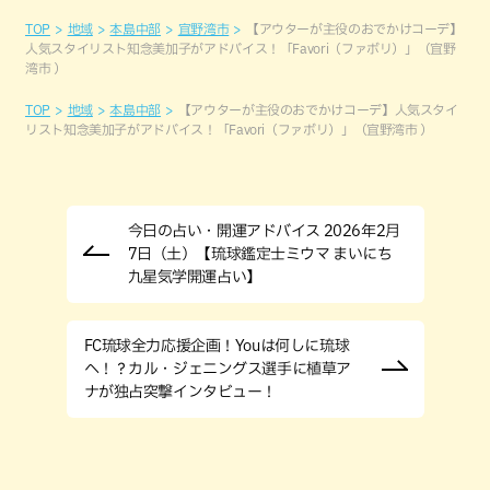
TOP
地域
本島中部
宜野湾市
【アウターが主役のおでかけコーデ】
人気スタイリスト知念美加子がアドバイス！「Favori（ファボリ）」（宜野
湾市 ）
TOP
地域
本島中部
【アウターが主役のおでかけコーデ】人気スタイ
リスト知念美加子がアドバイス！「Favori（ファボリ）」（宜野湾市 ）
今日の占い・開運アドバイス 2026年2月
7日（土）【琉球鑑定士ミウマ まいにち
九星気学開運占い】
FC琉球全力応援企画！Youは何しに琉球
へ！？カル・ジェニングス選手に植草ア
ナが独占突撃インタビュー！