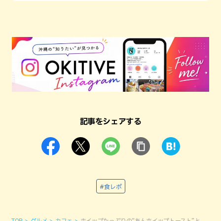
記事をシェアする
#食レポ
TOP
グルメ
カフェ
ホイップたっぷりの“あんホイップトースト”と、