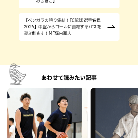
みさきこ】
【ベンガラの誇り集結！FC琉球 選手名鑑
2026】中盤からゴールに直結するパスを
突き刺さす！MF堀内颯人
あわせて読みたい記事