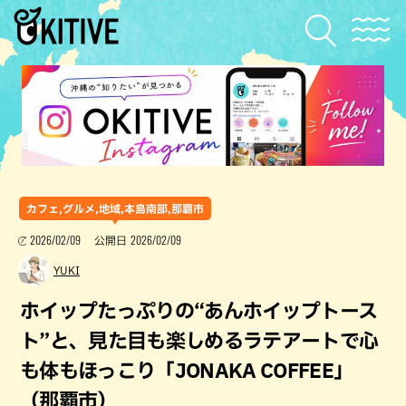
カフェ,グルメ,地域,本島南部,那覇市
2026/02/09
2026/02/09
公開日
YUKI
ホイップたっぷりの“あんホイップトース
ト”と、見た目も楽しめるラテアートで心
も体もほっこり「JONAKA COFFEE」
（那覇市）