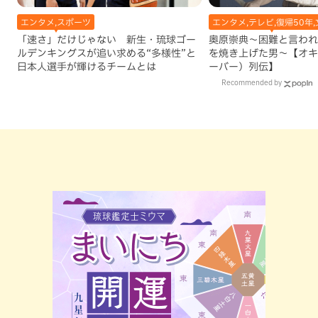
エンタメ,スポーツ
エンタメ,テレビ,復帰50年,
「速さ」だけじゃない 新生・琉球ゴー
奥原崇典～困難と言われ
ルデンキングスが追い求める“多様性”と
を焼き上げた男～【オキ
日本人選手が輝けるチームとは
ーバー）列伝】
Recommended by