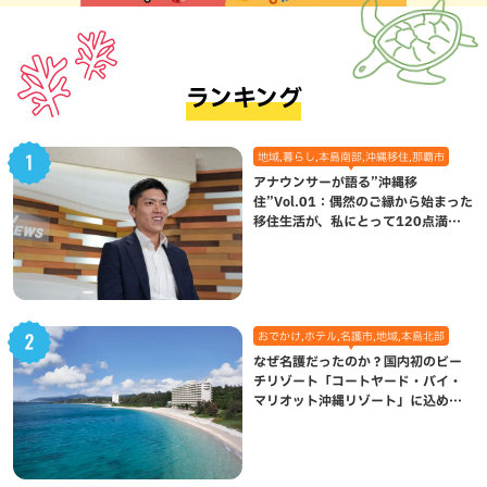
ランキング
地域,暮らし,本島南部,沖縄移住,那覇市
アナウンサーが語る”沖縄移
住”Vol.01：偶然のご縁から始まった
移住生活が、私にとって120点満点
になった理由
おでかけ,ホテル,名護市,地域,本島北部
なぜ名護だったのか？国内初のビー
チリゾート「コートヤード・バイ・
マリオット沖縄リゾート」に込めら
れた想い