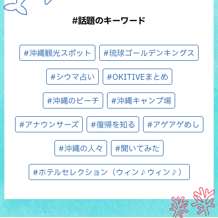
#話題のキーワード
#沖縄観光スポット
#琉球ゴールデンキングス
#シウマ占い
#OKITIVEまとめ
#沖縄のビーチ
#沖縄キャンプ場
#アナウンサーズ
#復帰を知る
#アゲアゲめし
#沖縄の人々
#聞いてみた
#ホテルセレクション（ウィン♪ウィン♪）