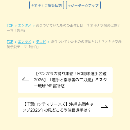
#オキナワ爆笑伝説
#ひーぷー☆ホップ
TOP
エンタメ
憑りついていたものの正体とは！？オキナワ爆笑伝説テ
ーマ「告白」
TOP
エンタメ
テレビ
憑りついていたものの正体とは！？オキナワ爆
笑伝説テーマ「告白」
【ベンガラの誇り集結！FC琉球 選手名鑑
2026】「選手と指導者の二刀流」ミスタ
ー琉球 MF 富所悠
【千葉ロッテマリーンズ】沖縄 糸満キャ
ンプ2026年の見どころや注目選手は？