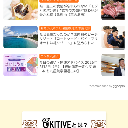
グルメ,パン,先島諸島,宮古島
唯一無二の食感が忘れられない「モジ
ャのパン屋」“素朴で力強い”味わいが
愛され続ける理由（宮古島市）
おでかけ,ホテル,名護市,地域,本島北部
なぜ名護だったのか？国内初のビーチ
リゾート「コートヤード・バイ・マリ
オット沖縄リゾート」に込められた想
い
エンタメ,占い
今日の占い・開運アドバイス 2026年
8月2日（日）【琉球鑑定士ミウマ ま
いにち九星気学開運占い】
Recommended by