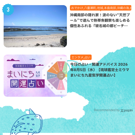
おでかけ,八重瀬町,地域,本島南部,沖縄の海,自
沖縄南部の隠れ家！波のない“天然プ
ール”で遊んで熱帯魚観察も楽しめる
個性あふれる「玻名城の郷ビーチ」
（八重瀬町）
エンタメ,占い
今日の占い・開運アドバイス 2026
年8月5日（水）【琉球鑑定士ミウマ
まいにち九星気学開運占い】
Recommended by