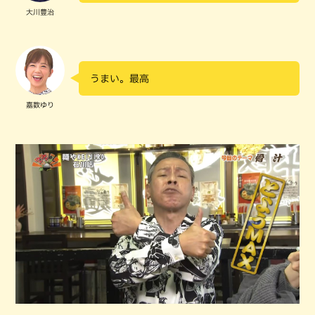
大川豊治
うまい。最高
嘉数ゆり