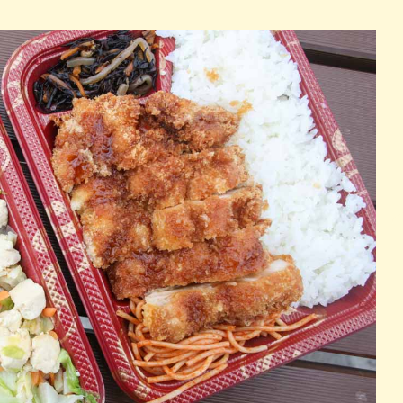
パン
カレー
バーガー
タコス・タコライス