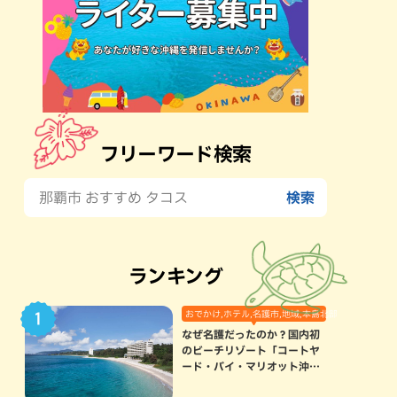
フリーワード検索
ランキング
おでかけ,ホテル,名護市,地域,本島北部
なぜ名護だったのか？国内初
のビーチリゾート「コートヤ
ード・バイ・マリオット沖縄
リゾート」に込められた想い