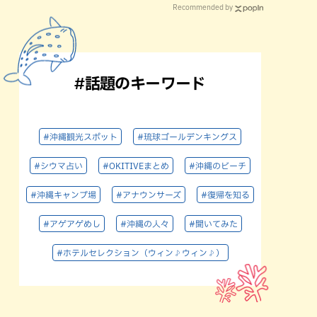
Recommended by
#話題のキーワード
#沖縄観光スポット
#琉球ゴールデンキングス
#シウマ占い
#OKITIVEまとめ
#沖縄のビーチ
#沖縄キャンプ場
#アナウンサーズ
#復帰を知る
#アゲアゲめし
#沖縄の人々
#聞いてみた
#ホテルセレクション（ウィン♪ウィン♪）