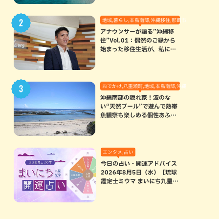
地域,暮らし,本島南部,沖縄移住,那覇市
アナウンサーが語る”沖縄移
住”Vol.01：偶然のご縁から
始まった移住生活が、私にと
って120点満点になった理由
おでかけ,八重瀬町,地域,本島南部,沖縄の海,自然
沖縄南部の隠れ家！波のな
い“天然プール”で遊んで熱帯
魚観察も楽しめる個性あふれ
る「玻名城の郷ビーチ」（八
重瀬町）
エンタメ,占い
今日の占い・開運アドバイス
2026年8月5日（水）【琉球
鑑定士ミウマ まいにち九星気
学開運占い】