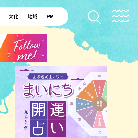
文化
地域
PR
復帰50年
本島北部
本島中部
本島南部
先島諸島
北部離島
南部離島