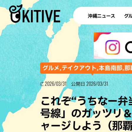
沖縄ニュース
グ
ラ
テイ
すし
沖
グルメ,テイクアウト,本島南部,那
2026/03/31
2026/03/31
公開日
洋食・
これぞ“うちなー弁
ステー
号線」のガッツリ
その他
ャージしよう（那
ブッフェ