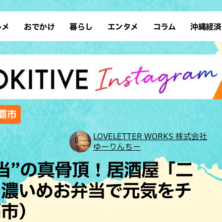
ルメ
おでかけ
暮らし
エンタメ
コラム
沖縄経済
ーメン
デート
沖縄そば
レシピ
スポーツ
ドライブ
SDGs
占い
クアウト
散歩
ファッション
カフェ
タレント・芸人
ソロ活
ローカルニュース
テレビ
・魚料理
自然
和食・日本料理
沖縄移住
イベント
子ども
沖縄旧暦行事
縄料理
歴史
アジア・エスニック
体験
覇市
中華
レジャー
イタリアン
アート
LOVELETTER WORKS 株式会社
ゆーりんちー
西洋料理
ショッピング
フレンチ
ホテル
当”の真骨頂！居酒屋「二
キ・焼肉
サウナ
焼鳥・串料理
公園
＆濃いめお弁当で元気をチ
の肉料理
沖縄の海
居酒屋・バー
覇市）
・バイキング
スイーツ