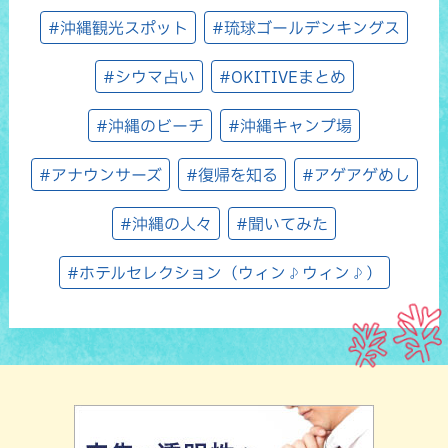
#沖縄観光スポット
#琉球ゴールデンキングス
#シウマ占い
#OKITIVEまとめ
#沖縄のビーチ
#沖縄キャンプ場
#アナウンサーズ
#復帰を知る
#アゲアゲめし
#沖縄の人々
#聞いてみた
#ホテルセレクション（ウィン♪ウィン♪）