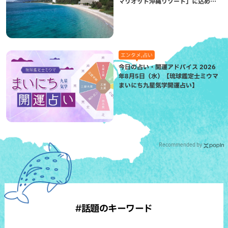
マリオット沖縄リゾート」に込めら
れた想い
エンタメ,占い
今日の占い・開運アドバイス 2026
年8月5日（水）【琉球鑑定士ミウマ
まいにち九星気学開運占い】
Recommended by
#話題のキーワード