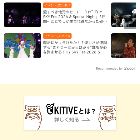
イベント,エンタメ
愛すべき地元のヒーロー”HY”「HY
SKY Fes 2026 & Special Night」3日
間…ここでしか生まれ得なかった確か
な奇跡
イベント,エンタメ
魔法にかけられたか！？楽しさが連鎖
する“きゃりーぱみゅぱみゅ”誰もが心
を弾ませる！HY SKY Fes 2026 &
Special Night DAY3
Recommended by