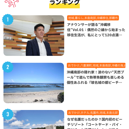
ランキング
地域,暮らし,本島南部,沖縄移住,那覇市
アナウンサーが語る”沖縄移
住”Vol.01：偶然のご縁から始まった
移住生活が、私にとって120点満点
になった理由
おでかけ,八重瀬町,地域,本島南部,沖縄の海,自
沖縄南部の隠れ家！波のない“天然プ
ール”で遊んで熱帯魚観察も楽しめる
個性あふれる「玻名城の郷ビーチ」
（八重瀬町）
おでかけ,ホテル,名護市,地域,本島北部
なぜ名護だったのか？国内初のビー
チリゾート「コートヤード・バイ・