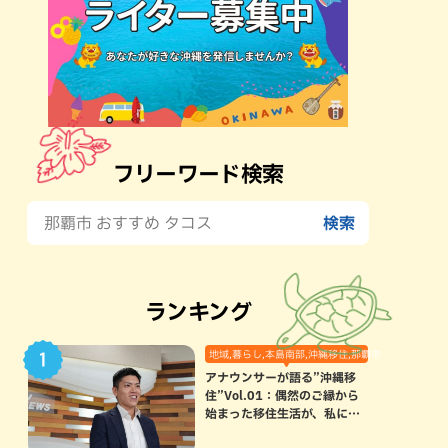
フリーワード検索
ランキング
地域,暮らし,本島南部,沖縄移住,那覇市
アナウンサーが語る”沖縄移
住”Vol.01：偶然のご縁から
始まった移住生活が、私にと
って120点満点になった理由