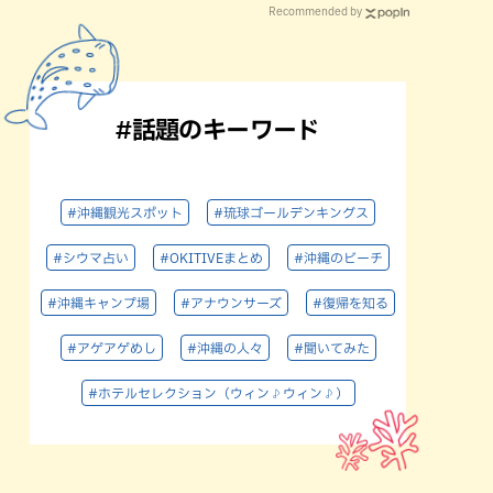
Recommended by
#話題のキーワード
#沖縄観光スポット
#琉球ゴールデンキングス
#シウマ占い
#OKITIVEまとめ
#沖縄のビーチ
#沖縄キャンプ場
#アナウンサーズ
#復帰を知る
#アゲアゲめし
#沖縄の人々
#聞いてみた
#ホテルセレクション（ウィン♪ウィン♪）