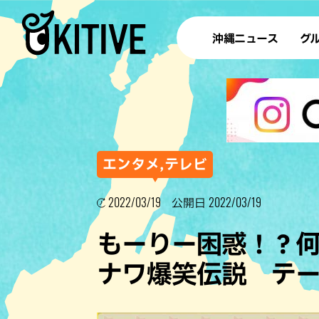
沖縄ニュース
グ
ラ
テイ
すし
沖
エンタメ,テレビ
2022/03/19
2022/03/19
公開日
洋食・
もーりー困惑！？
ステー
ナワ爆笑伝説 テ
その他
ブッフェ