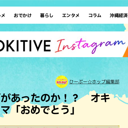
ルメ
おでかけ
暮らし
エンタメ
コラム
沖縄経済
ーメン
デート
沖縄そば
レシピ
スポーツ
ドライブ
SDGs
占い
クアウト
散歩
ファッション
カフェ
タレント・芸人
ソロ活
ローカルニュース
テレビ
・魚料理
自然
和食・日本料理
沖縄移住
イベント
子ども
沖縄旧暦行事
縄料理
歴史
アジア・エスニック
体験
中華
レジャー
イタリアン
アート
ひーぷー☆ホップ編集部
西洋料理
ショッピング
フレンチ
ホテル
何があったのか！？ オキ
キ・焼肉
サウナ
焼鳥・串料理
公園
ーマ「おめでとう」
の肉料理
沖縄の海
居酒屋・バー
・バイキング
スイーツ