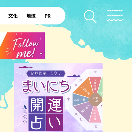
文化
地域
PR
復帰50年
本島北部
本島中部
本島南部
先島諸島
北部離島
南部離島