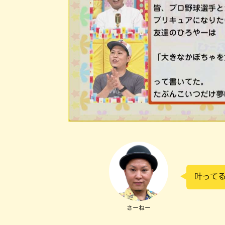
叶って
さーねー