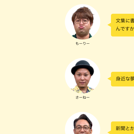
文集に
んですか
もーりー
身近な
さーねー
新聞と