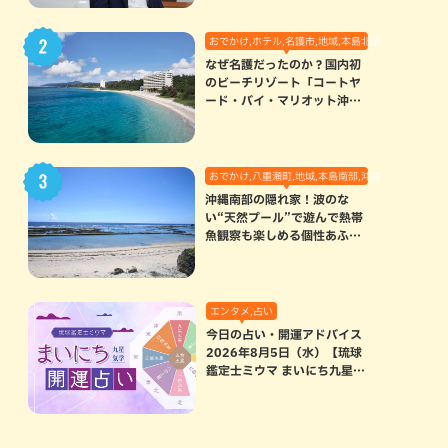
おでかけ,ホテル,名護市,地域,本島北部
なぜ名護だったのか？国内初
のビーチリゾート「コートヤ
ード・バイ・マリオット沖縄
リゾート」に込められた想い
おでかけ,八重瀬町,地域,本島南部,沖縄の海,自然
沖縄南部の隠れ家！波のな
い“天然プール”で遊んで熱帯
魚観察も楽しめる個性あふれ
る「玻名城の郷ビーチ」（八
重瀬町）
エンタメ,占い
今日の占い・開運アドバイス
2026年8月5日（水）【琉球
鑑定士ミウマ まいにち九星気
学開運占い】