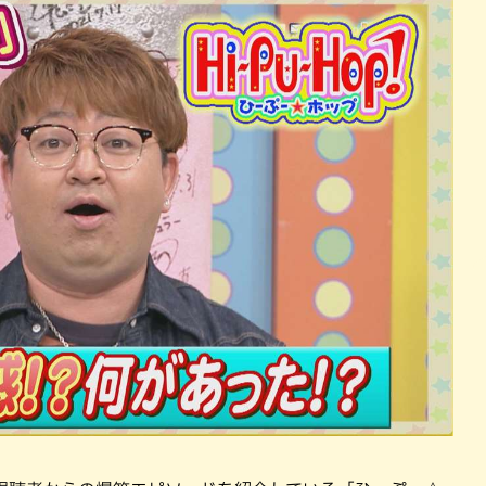
パン
カレー
バーガー
タコス・タコライス