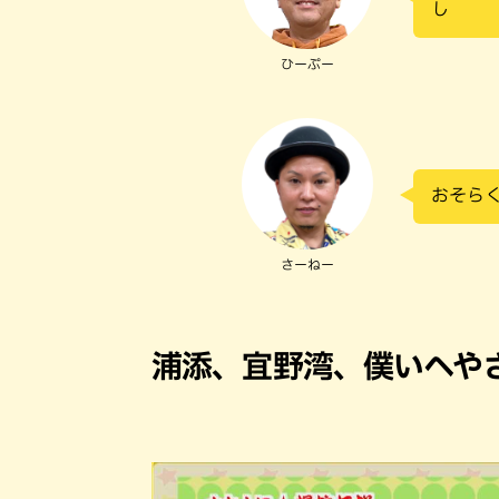
し
ひーぷー
おそらく
さーねー
浦添、宜野湾、僕いへや