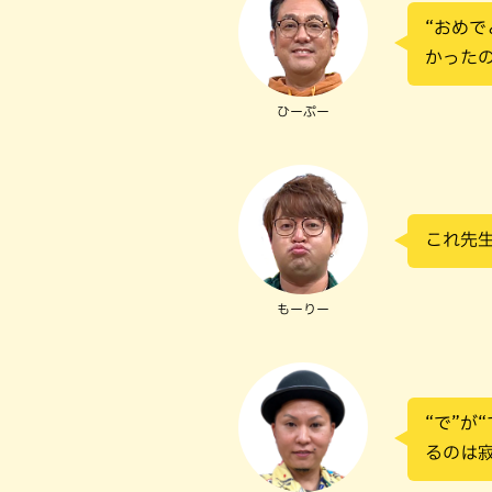
“おめで
かった
ひーぷー
これ先
もーりー
“で”が
るのは