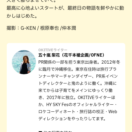
大きく膨らませていく。
最高に心地よいスタートが、最終日の物語を鮮やかに動
かしはじめた。
撮影：G-KEN / 根原奉也 /仲本潤
OKITIVEライター
五十嵐 梨花（花千本槍企画/OFNE）
PR関係の一部を担う東京出身者。2012年冬
に臨月で沖縄移住。東京在住時は旅行プラ
ンナーやマーチャンダイザー、PR系イベン
トディレクターと鬼のように働く。沖縄に
来てからは子育てをメインにゆっくり働
き、2017年に独立。OKITIVEライターほ
か、HY SKY Fesのオフィシャルライター・
ロケコーディネート・旅行誌の校正・Web
ディレクションをやったりしてます。