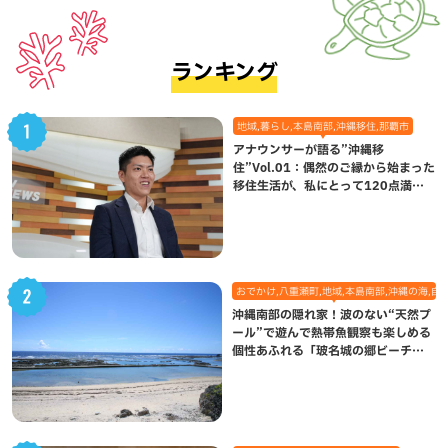
ランキング
地域,暮らし,本島南部,沖縄移住,那覇市
アナウンサーが語る”沖縄移
住”Vol.01：偶然のご縁から始まった
移住生活が、私にとって120点満点
になった理由
おでかけ,八重瀬町,地域,本島南部,沖縄の海,自
沖縄南部の隠れ家！波のない“天然プ
ール”で遊んで熱帯魚観察も楽しめる
個性あふれる「玻名城の郷ビーチ」
（八重瀬町）