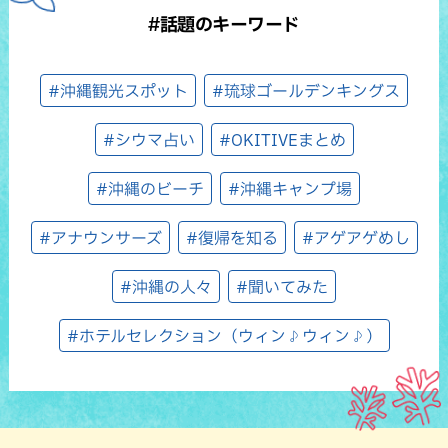
#話題のキーワード
#沖縄観光スポット
#琉球ゴールデンキングス
#シウマ占い
#OKITIVEまとめ
#沖縄のビーチ
#沖縄キャンプ場
#アナウンサーズ
#復帰を知る
#アゲアゲめし
#沖縄の人々
#聞いてみた
#ホテルセレクション（ウィン♪ウィン♪）