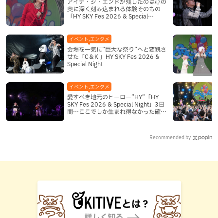
アイナ・ジ・エンドが残したのは心の
奥に深く刻み込まれる体験そのもの
「HY SKY Fes 2026 & Special
Night」DAY2
イベント,エンタメ
会場を一気に”巨大な祭り”へと変貌さ
せた「C＆K 」HY SKY Fes 2026 &
Special Night
イベント,エンタメ
愛すべき地元のヒーロー”HY”「HY
SKY Fes 2026 & Special Night」3日
間…ここでしか生まれ得なかった確か
な奇跡
Recommended by