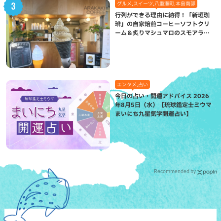
グルメ,スイーツ,八重瀬町,本島南部
行列ができる理由に納得！「新垣珈
琲」の自家焙煎コーヒーソフトクリ
ーム＆炙りマシュマロのスモアラテ
が絶品（八重瀬町）
エンタメ,占い
今日の占い・開運アドバイス 2026
年8月5日（水）【琉球鑑定士ミウマ
まいにち九星気学開運占い】
Recommended by