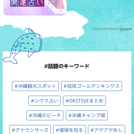
Recommended by
#話題のキーワード
#沖縄観光スポット
#琉球ゴールデンキングス
#シウマ占い
#OKITIVEまとめ
#沖縄のビーチ
#沖縄キャンプ場
#アナウンサーズ
#復帰を知る
#アゲアゲめし