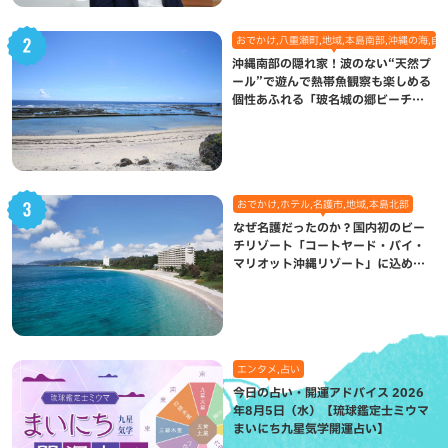
おでかけ,八重瀬町,地域,本島南部,沖縄の海,自
沖縄南部の隠れ家！波のない“天然プ
ール”で遊んで熱帯魚観察も楽しめる
個性あふれる「玻名城の郷ビーチ」
（八重瀬町）
おでかけ,ホテル,名護市,地域,本島北部
なぜ名護だったのか？国内初のビー
チリゾート「コートヤード・バイ・
マリオット沖縄リゾート」に込めら
れた想い
エンタメ,占い
今日の占い・開運アドバイス 2026
年8月5日（水）【琉球鑑定士ミウマ
まいにち九星気学開運占い】