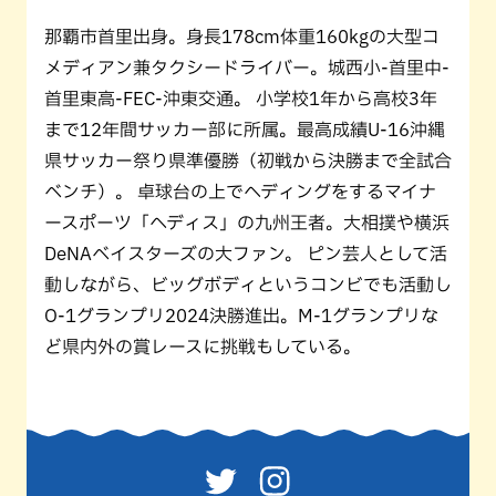
那覇市首里出身。身長178cm体重160kgの大型コ
メディアン兼タクシードライバー。城西小-首里中-
首里東高-FEC-沖東交通。 小学校1年から高校3年
まで12年間サッカー部に所属。最高成績U-16沖縄
県サッカー祭り県準優勝（初戦から決勝まで全試合
ベンチ）。 卓球台の上でヘディングをするマイナ
ースポーツ「ヘディス」の九州王者。大相撲や横浜
DeNAベイスターズの大ファン。 ピン芸人として活
動しながら、ビッグボディというコンビでも活動し
O-1グランプリ2024決勝進出。M-1グランプリな
ど県内外の賞レースに挑戦もしている。