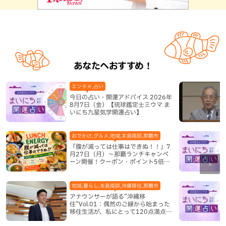
あなたへおすすめ！
エンタメ,占い
今日の占い・開運アドバイス 2026年
8月7日（金）【琉球鑑定士ミウマ ま
いにち九星気学開運占い】
おでかけ,グルメ,地域,本島南部,那覇市
「腹が減っては仕事はできぬ！！」7
月27日（月）〜那覇ランチキャンペ
ーン開催！クーポン・ポイント5倍・
限定グッズが当たる12日間
地域,暮らし,本島南部,沖縄移住,那覇市
アナウンサーが語る”沖縄移
住”Vol.01：偶然のご縁から始まった
移住生活が、私にとって120点満点に
なった理由