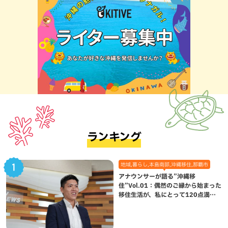
ランキング
地域,暮らし,本島南部,沖縄移住,那覇市
アナウンサーが語る”沖縄移
住”Vol.01：偶然のご縁から始まった
移住生活が、私にとって120点満点
になった理由