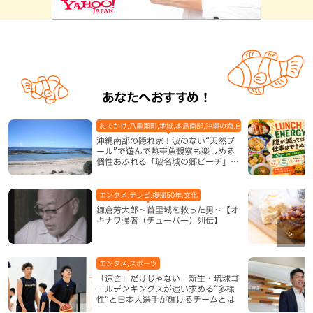
あなたへおすすめ！
おでかけ,八重瀬町,地域,本島南部,沖縄の海,自然
沖縄南部の隠れ家！波のない“天然プ
ール”で遊んで熱帯魚観察も楽しめる
個性あふれる「玻名城の郷ビーチ」
（八重瀬町）
エンタメ,テレビ,復帰50年,文化
鎌倉芳太郎～首里城を救った男～【オ
キナワ強者（チューバー）列伝】
エンタメ,スポーツ
「速さ」だけじゃない 新生・琉球ゴ
ールデンキングスが追い求める“多様
性”と日本人選手が輝けるチームとは