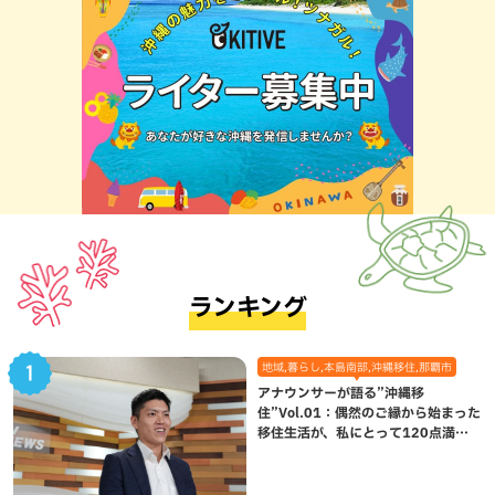
ランキング
地域,暮らし,本島南部,沖縄移住,那覇市
アナウンサーが語る”沖縄移
住”Vol.01：偶然のご縁から始まった
移住生活が、私にとって120点満点
になった理由