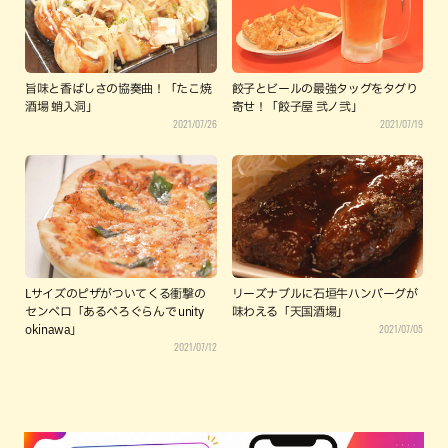
旨味と香ばしさの協奏曲！「たこ焼
餃子とビールの最強タッグをタグり
酒場 蛸入洞」
寄せ！「餃子屋 弐ノ弐」
2021/07/26
2021/07/19
Lサイズのピザがついてくる衝撃の
リーズナブルに石垣牛ハンバーグが
センベロ「あるべろぐらんで unity
味わえる「天国酒場」
2021/07/05
okinawa」
2021/07/12