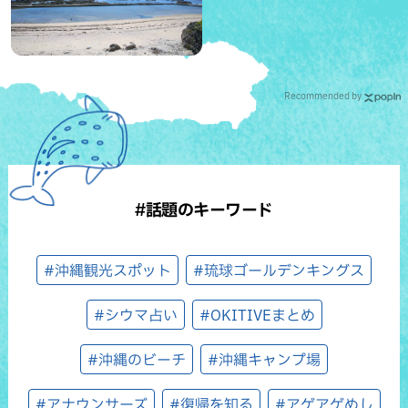
（八重瀬町）
Recommended by
#話題のキーワード
#沖縄観光スポット
#琉球ゴールデンキングス
#シウマ占い
#OKITIVEまとめ
#沖縄のビーチ
#沖縄キャンプ場
#アナウンサーズ
#復帰を知る
#アゲアゲめし