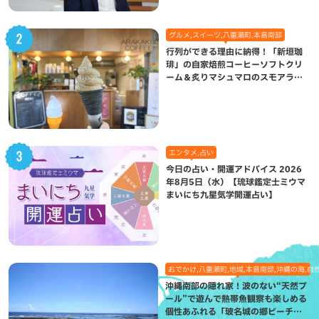
グルメ,スイーツ,八重瀬町,本島南部
行列ができる理由に納得！「新垣珈
琲」の自家焙煎コーヒーソフトクリ
ーム＆炙りマシュマロのスモアラテ
が絶品（八重瀬町）
エンタメ,占い
今日の占い・開運アドバイス 2026
年8月5日（水）【琉球鑑定士ミウマ
まいにち九星気学開運占い】
おでかけ,八重瀬町,地域,本島南部,沖縄の海,自
沖縄南部の隠れ家！波のない“天然プ
ール”で遊んで熱帯魚観察も楽しめる
個性あふれる「玻名城の郷ビーチ」