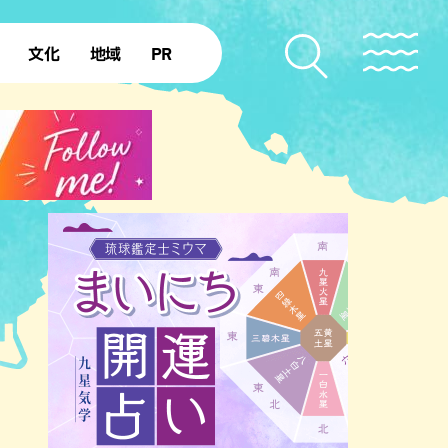
文化
地域
PR
復帰50年
本島北部
本島中部
本島南部
先島諸島
北部離島
南部離島