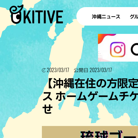
沖縄ニュース
グ
ラ
テイ
すし
2023/03/17
2023/03/17
沖
公開日
【沖縄在住の方限
ス ホームゲームチ
洋食・
ステー
せ
その他
ブッフェ