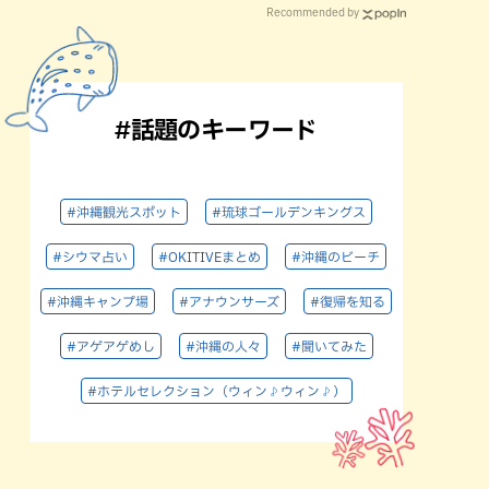
Recommended by
#話題のキーワード
#沖縄観光スポット
#琉球ゴールデンキングス
#シウマ占い
#OKITIVEまとめ
#沖縄のビーチ
#沖縄キャンプ場
#アナウンサーズ
#復帰を知る
#アゲアゲめし
#沖縄の人々
#聞いてみた
#ホテルセレクション（ウィン♪ウィン♪）