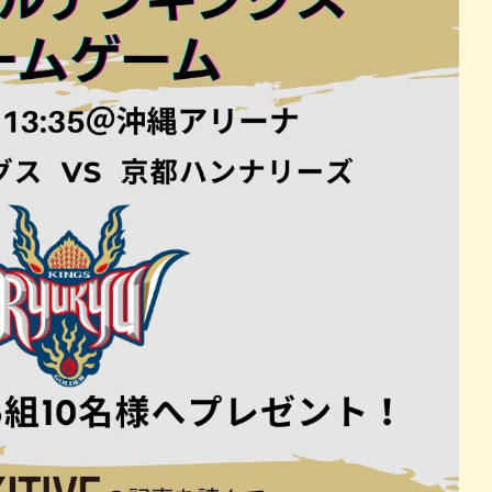
パン
カレー
バーガー
タコス・タコライス