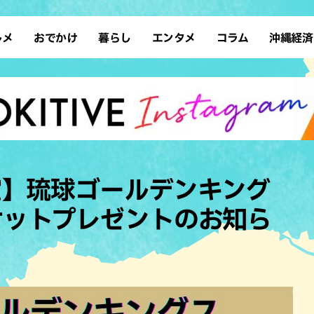
ルメ
おでかけ
暮らし
エンタメ
コラム
沖縄経済
ーメン
デート
沖縄そば
レシピ
スポーツ
ドライブ
SDGs
占い
クアウト
散歩
ファッション
カフェ
タレント・芸人
ソロ活
ローカルニュース
テレビ
・魚料理
自然
和食・日本料理
沖縄移住
イベント
子ども
沖縄旧暦行事
縄料理
歴史
アジア・エスニック
体験
定】琉球ゴールデンキング
中華
レジャー
イタリアン
アート
ケットプレゼントのお知ら
西洋料理
ショッピング
フレンチ
ホテル
キ・焼肉
サウナ
焼鳥・串料理
公園
の肉料理
沖縄の海
居酒屋・バー
・バイキング
スイーツ