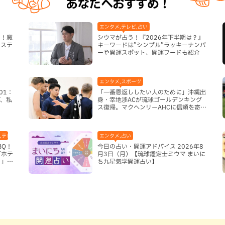
あなたへおすすめ！
エンタメ,テレビ,占い
き！魔
シウマが占う！『2026年下半期は？』
システ
キーワードは”シンプル”ラッキーナンバ
ーや開運スポット、開運フードも紹介
エンタメ,スポーツ
01：
「一番恩返ししたい人のために」沖縄出
、私
身・幸地渉ACが琉球ゴールデンキング
ス復帰。マクヘンリーAHCに信頼を寄せ
る理由
,テレビ,ホテル,地域,本島南部,那覇市
エンタメ,占い
BQ！
今日の占い・開運アドバイス 2026年8
「ホテ
月3日（月）【琉球鑑定士ミウマ まいに
り」
ち九星気学開運占い】