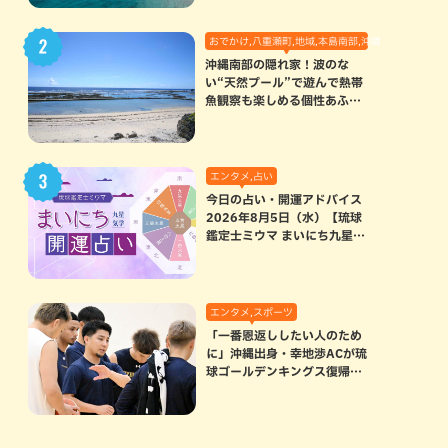
おでかけ,八重瀬町,地域,本島南部,沖縄の海,自然
沖縄南部の隠れ家！波のな
い“天然プール”で遊んで熱帯
魚観察も楽しめる個性あふれ
る「玻名城の郷ビーチ」（八
重瀬町）
エンタメ,占い
今日の占い・開運アドバイス
2026年8月5日（水）【琉球
鑑定士ミウマ まいにち九星気
学開運占い】
エンタメ,スポーツ
「一番恩返ししたい人のため
に」沖縄出身・幸地渉ACが琉
球ゴールデンキングス復帰。
マクヘンリーAHCに信頼を寄
せる理由