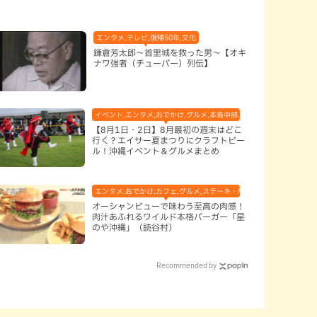
エンタメ,テレビ,復帰50年,文化
鎌倉芳太郎～首里城を救った男～【オキ
ナワ強者（チューバー）列伝】
イベント,エンタメ,おでかけ,グルメ,本島中部,本島北部,本島南部
【8月1日・2日】8月最初の週末はどこ
行く？エイサー夏まつりにクラフトビー
ル！沖縄イベント＆グルメまとめ
エンタメ,おでかけ,カフェ,グルメ,ステーキ・焼肉,テレビ,ハンバーガー
オーシャンビューで味わう至高の肉感！
肉汁あふれるワイルド本格バーガー「星
のや沖縄」（読谷村）
Recommended by