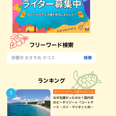
フリーワード検索
ランキング
おでかけ,ホテル,名護市,地域,本島北部
なぜ名護だったのか？国内初
のビーチリゾート「コートヤ
ード・バイ・マリオット沖縄
リゾート」に込められた想い