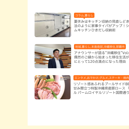
コラム,暮らし
夏休みはキッチン収納の見直しど
法のように家事タイパがアップ！
ムキッチンひきだし収納術
地域,暮らし,本島南部,沖縄移住,那覇市
アナウンサーが語る”沖縄移住”Vol.
偶然のご縁から始まった移住生活が
にとって120点満点になった理由
エンタメ,おでかけ,グルメ,ステーキ・焼肉
リゾート感あふれるプールサイドB
甘み際立つ特製沖縄県産豚ロース 
ル パームロイヤルリゾート国際通
（那覇市）