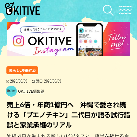
暮らし,沖縄経済
2026/05/09
2026/05/09
公開日
OKITIVE編集部
売上6倍・年商1億円へ 沖縄で愛され続
ける「ブエノチキン」二代目が語る試行錯
誤と家業承継のリアル
沖縄で日々生まれる新しいビジネスと、挑戦を続ける企