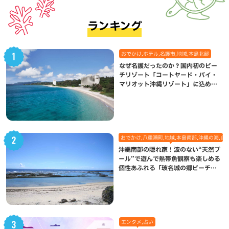
ランキング
おでかけ,ホテル,名護市,地域,本島北部
なぜ名護だったのか？国内初のビー
チリゾート「コートヤード・バイ・
マリオット沖縄リゾート」に込めら
れた想い
おでかけ,八重瀬町,地域,本島南部,沖縄の海,自
沖縄南部の隠れ家！波のない“天然プ
ール”で遊んで熱帯魚観察も楽しめる
個性あふれる「玻名城の郷ビーチ」
（八重瀬町）
エンタメ,占い