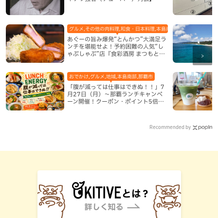
グルメ,その他の肉料理,和食・日本料理,本島南部,那覇市
あぐーの旨み爆発“とんかつ”大満足ラ
ンチを堪能せよ！予約困難の人気“し
ゃぶしゃぶ”店『食彩酒房 まつもと』
平日限定でオープン（那覇市）
おでかけ,グルメ,地域,本島南部,那覇市
「腹が減っては仕事はできぬ！！」7
月27日（月）〜那覇ランチキャンペ
ーン開催！クーポン・ポイント5倍・
限定グッズが当たる12日間
Recommended by