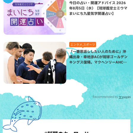
今日の占い・開運アドバイス 2026
年8月5日（水）【琉球鑑定士ミウマ
まいにち九星気学開運占い】
エンタメ,スポーツ
「一番恩返ししたい人のために」沖
縄出身・幸地渉ACが琉球ゴールデン
キングス復帰。マクヘンリーAHCに
信頼を寄せる理由
Recommended by