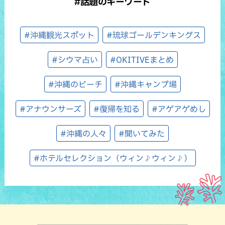
#話題のキーワード
#沖縄観光スポット
#琉球ゴールデンキングス
#シウマ占い
#OKITIVEまとめ
#沖縄のビーチ
#沖縄キャンプ場
#アナウンサーズ
#復帰を知る
#アゲアゲめし
#沖縄の人々
#聞いてみた
#ホテルセレクション（ウィン♪ウィン♪）