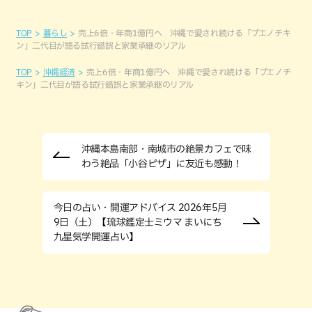
TOP
暮らし
売上6倍・年商1億円へ 沖縄で愛され続ける「ブエノチキ
ン」二代目が語る試行錯誤と家業承継のリアル
TOP
沖縄経済
売上6倍・年商1億円へ 沖縄で愛され続ける「ブエノチ
キン」二代目が語る試行錯誤と家業承継のリアル
沖縄本島南部・南城市の絶景カフェで味
わう絶品「小谷ピザ」に友近も感動！
今日の占い・開運アドバイス 2026年5月
9日（土）【琉球鑑定士ミウマ まいにち
九星気学開運占い】