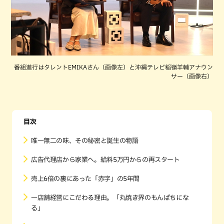
番組進行はタレントEMIKAさん（画像左）と沖縄テレビ稲嶺羊輔アナウン
サー（画像右）
目次
唯一無二の味、その秘密と誕生の物語
広告代理店から家業へ。給料5万円からの再スタート
売上6倍の裏にあった「赤字」の5年間
一店舗経営にこだわる理由。「丸焼き界のもんぱちにな
る」