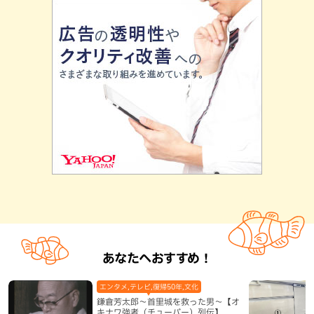
あなたへおすすめ！
エンタメ,テレビ,復帰50年,文化
鎌倉芳太郎～首里城を救った男～【オ
キナワ強者（チューバー）列伝】