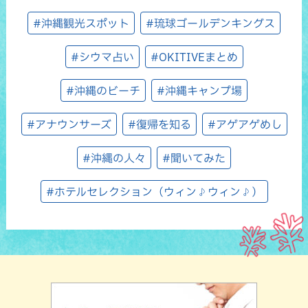
#沖縄観光スポット
#琉球ゴールデンキングス
#シウマ占い
#OKITIVEまとめ
#沖縄のビーチ
#沖縄キャンプ場
#アナウンサーズ
#復帰を知る
#アゲアゲめし
#沖縄の人々
#聞いてみた
#ホテルセレクション（ウィン♪ウィン♪）