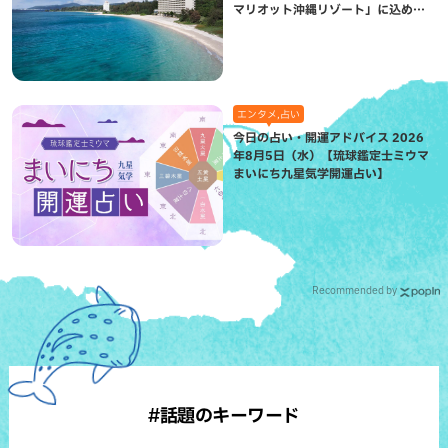
マリオット沖縄リゾート」に込めら
れた想い
エンタメ,占い
今日の占い・開運アドバイス 2026
年8月5日（水）【琉球鑑定士ミウマ
まいにち九星気学開運占い】
Recommended by
#話題のキーワード