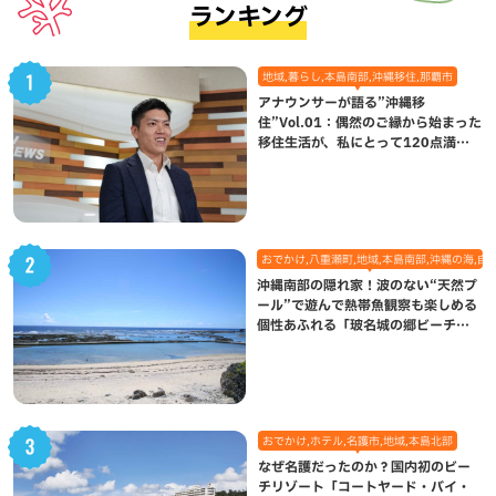
ランキング
地域,暮らし,本島南部,沖縄移住,那覇市
アナウンサーが語る”沖縄移
住”Vol.01：偶然のご縁から始まった
移住生活が、私にとって120点満点
になった理由
おでかけ,八重瀬町,地域,本島南部,沖縄の海,自
沖縄南部の隠れ家！波のない“天然プ
ール”で遊んで熱帯魚観察も楽しめる
個性あふれる「玻名城の郷ビーチ」
（八重瀬町）
おでかけ,ホテル,名護市,地域,本島北部
なぜ名護だったのか？国内初のビー
チリゾート「コートヤード・バイ・