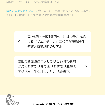
球鑑定士ミウマ まいにち九星気学開運占い】
TOP
エンタメ
占い
今日の占い・開運アドバイス 2026年5月9日
（土）【琉球鑑定士ミウマ まいにち九星気学開運占い】
売上6倍・年商1億円へ 沖縄で愛され続
ける「ブエノチキン」二代目が語る試行
錯誤と家業承継のリアル
富山の農家直送コシヒカリと37種の具材
が光るおにぎり専門店 「おにぎり屋 縁む
すび（元・米と汁と。）」（那覇市）