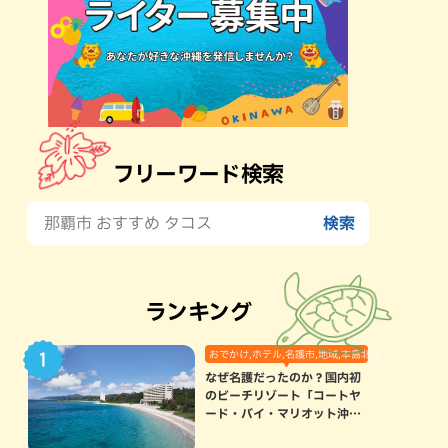
フリーワード検索
ランキング
おでかけ,ホテル,名護市,地域,本島北部
なぜ名護だったのか？国内初
のビーチリゾート「コートヤ
ード・バイ・マリオット沖縄
リゾート」に込められた想い