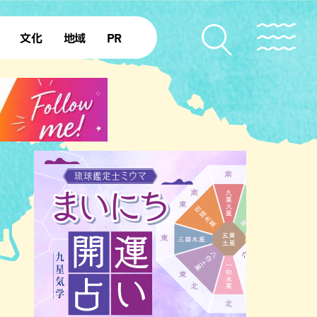
文化
地域
PR
復帰50年
本島北部
本島中部
本島南部
先島諸島
北部離島
南部離島