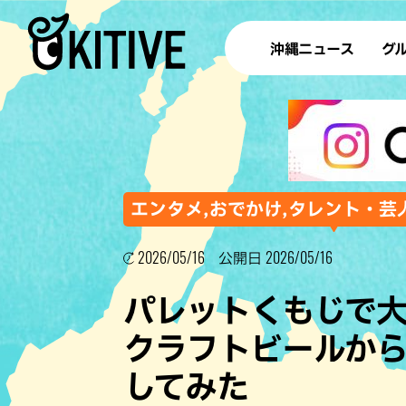
沖縄ニュース
グ
ラ
テイ
すし
沖
エンタメ,おでかけ,タレント・芸
2026/05/16
2026/05/16
公開日
洋食・
パレットくもじで
ステー
クラフトビールか
その他
してみた
ブッフェ