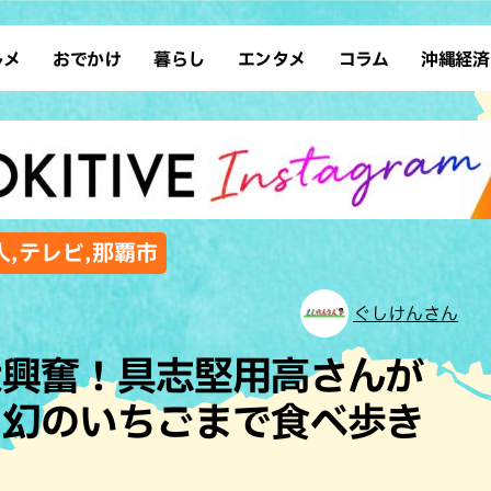
ルメ
おでかけ
暮らし
エンタメ
コラム
沖縄経済
ーメン
デート
沖縄そば
レシピ
スポーツ
ドライブ
SDGs
占い
クアウト
散歩
ファッション
カフェ
タレント・芸人
ソロ活
ローカルニュース
テレビ
・魚料理
自然
和食・日本料理
沖縄移住
イベント
子ども
沖縄旧暦行事
縄料理
歴史
アジア・エスニック
体験
人,テレビ,那覇市
中華
レジャー
イタリアン
アート
ぐしけんさん
西洋料理
ショッピング
フレンチ
ホテル
大興奮！具志堅用高さんが
キ・焼肉
サウナ
焼鳥・串料理
公園
ら幻のいちごまで食べ歩き
の肉料理
沖縄の海
居酒屋・バー
・バイキング
スイーツ