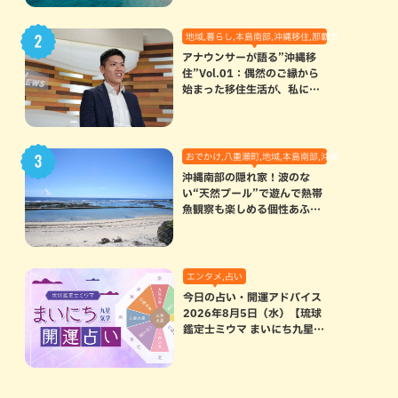
地域,暮らし,本島南部,沖縄移住,那覇市
アナウンサーが語る”沖縄移
住”Vol.01：偶然のご縁から
始まった移住生活が、私にと
って120点満点になった理由
おでかけ,八重瀬町,地域,本島南部,沖縄の海,自然
沖縄南部の隠れ家！波のな
い“天然プール”で遊んで熱帯
魚観察も楽しめる個性あふれ
る「玻名城の郷ビーチ」（八
重瀬町）
エンタメ,占い
今日の占い・開運アドバイス
2026年8月5日（水）【琉球
鑑定士ミウマ まいにち九星気
学開運占い】