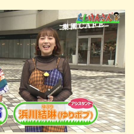
パン
カレー
バーガー
タコス・タコライス