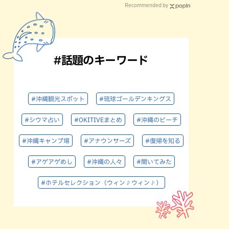
Recommended by
#話題のキーワード
#沖縄観光スポット
#琉球ゴールデンキングス
#シウマ占い
#OKITIVEまとめ
#沖縄のビーチ
#沖縄キャンプ場
#アナウンサーズ
#復帰を知る
#アゲアゲめし
#沖縄の人々
#聞いてみた
#ホテルセレクション（ウィン♪ウィン♪）