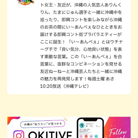
ト女王・友近が、沖縄の人気芸人ありんく
りん、たまにじゅん選手と一緒に沖縄中を
巡ったり、即興コントを楽しみながら沖縄
のお茶の間にい～あんべぇなひとときをお
届けする即興コント街ブラバラエティーが
ここに誕生！ 「い～あんべぇ」とはウチナ
ーグチで「良い気分、心地良い状態」を表
す素敵な言葉。この「い～あんべぇ」を合
言葉に、抜群なコンビネーションを見せる
友近ねーねーと沖縄芸人たちと一緒に沖縄
の魅力を再発見します！毎週土曜 あさ
10:20放送（沖縄テレビ）