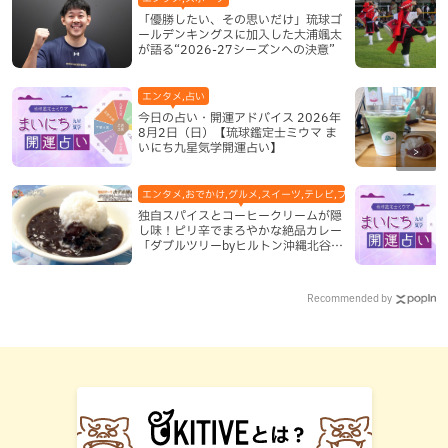
「優勝したい、その思いだけ」琉球ゴ
ールデンキングスに加入した大浦颯太
が語る“2026-27シーズンへの決意”
エンタメ,占い
今日の占い・開運アドバイス 2026年
8月2日（日）【琉球鑑定士ミウマ ま
いにち九星気学開運占い】
エンタメ,おでかけ,グルメ,スイーツ,テレビ,ブッフェ・バイキング,ホ
独自スパイスとコーヒークリームが隠
し味！ピリ辛でまろやかな絶品カレー
「ダブルツリーbyヒルトン沖縄北谷リ
ゾート」（北谷町）
Recommended by