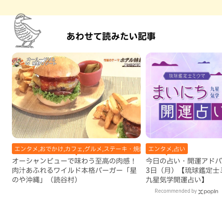
あわせて読みたい記事
エンタメ,おでかけ,カフェ,グルメ,ステーキ・焼肉,テレビ,ハンバーガー,ホテル
エンタメ,占い
オーシャンビューで味わう至高の肉感！
今日の占い・開運アドバイ
肉汁あふれるワイルド本格バーガー「星
3日（月）【琉球鑑定士
のや沖縄」（読谷村）
九星気学開運占い】
Recommended by