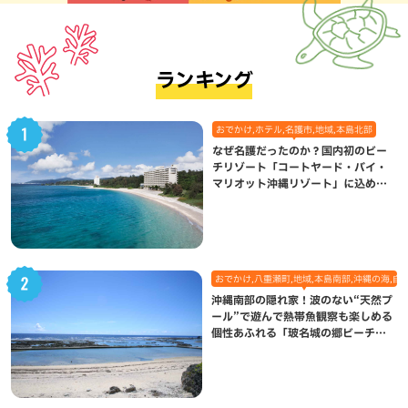
ランキング
おでかけ,ホテル,名護市,地域,本島北部
なぜ名護だったのか？国内初のビー
チリゾート「コートヤード・バイ・
マリオット沖縄リゾート」に込めら
れた想い
おでかけ,八重瀬町,地域,本島南部,沖縄の海,自
沖縄南部の隠れ家！波のない“天然プ
ール”で遊んで熱帯魚観察も楽しめる
個性あふれる「玻名城の郷ビーチ」
（八重瀬町）