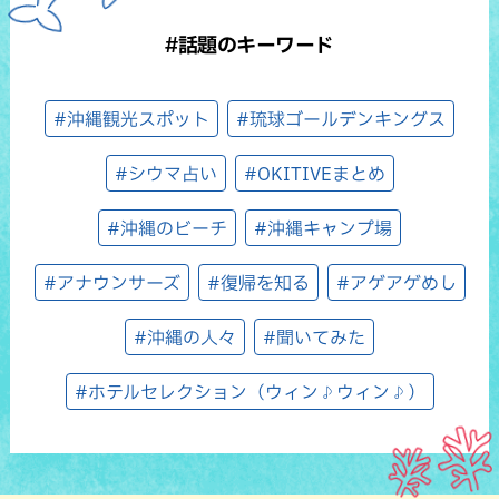
#話題のキーワード
#沖縄観光スポット
#琉球ゴールデンキングス
#シウマ占い
#OKITIVEまとめ
#沖縄のビーチ
#沖縄キャンプ場
#アナウンサーズ
#復帰を知る
#アゲアゲめし
#沖縄の人々
#聞いてみた
#ホテルセレクション（ウィン♪ウィン♪）