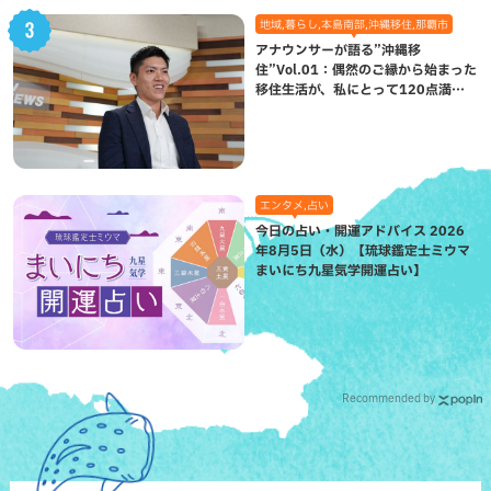
地域,暮らし,本島南部,沖縄移住,那覇市
アナウンサーが語る”沖縄移
住”Vol.01：偶然のご縁から始まった
移住生活が、私にとって120点満点
になった理由
エンタメ,占い
今日の占い・開運アドバイス 2026
年8月5日（水）【琉球鑑定士ミウマ
まいにち九星気学開運占い】
Recommended by