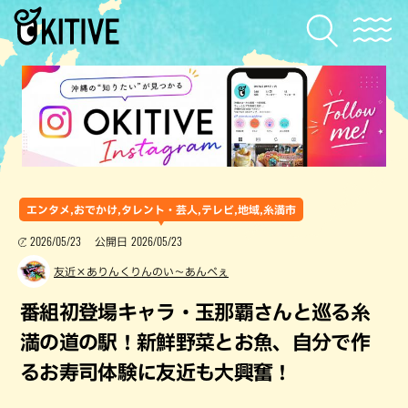
エンタメ,おでかけ,タレント・芸人,テレビ,地域,糸満市
2026/05/23
2026/05/23
公開日
友近×ありんくりんのい～あんべぇ
番組初登場キャラ・玉那覇さんと巡る糸
満の道の駅！新鮮野菜とお魚、自分で作
るお寿司体験に友近も大興奮！