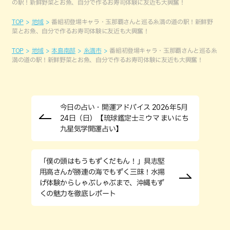
の駅！新鮮野菜とお魚、自分で作るお寿司体験に友近も大興奮！
TOP
地域
番組初登場キャラ・玉那覇さんと巡る糸満の道の駅！新鮮野
菜とお魚、自分で作るお寿司体験に友近も大興奮！
TOP
地域
本島南部
糸満市
番組初登場キャラ・玉那覇さんと巡る糸
満の道の駅！新鮮野菜とお魚、自分で作るお寿司体験に友近も大興奮！
今日の占い・開運アドバイス 2026年5月
24日（日）【琉球鑑定士ミウマ まいにち
九星気学開運占い】
「僕の頭はもうもずくだもん！」具志堅
用高さんが勝連の海でもずく三昧！水揚
げ体験からしゃぶしゃぶまで、沖縄もず
くの魅力を徹底レポート