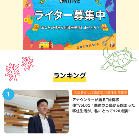
ランキング
地域,暮らし,本島南部,沖縄移住,那覇市
アナウンサーが語る”沖縄移
住”Vol.01：偶然のご縁から始まった
移住生活が、私にとって120点満点
になった理由