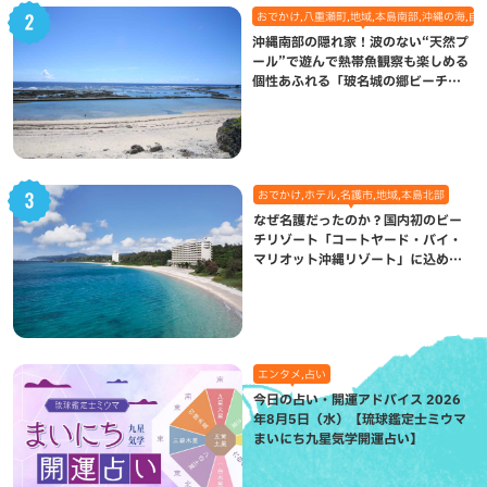
おでかけ,八重瀬町,地域,本島南部,沖縄の海,自
沖縄南部の隠れ家！波のない“天然プ
ール”で遊んで熱帯魚観察も楽しめる
個性あふれる「玻名城の郷ビーチ」
（八重瀬町）
おでかけ,ホテル,名護市,地域,本島北部
なぜ名護だったのか？国内初のビー
チリゾート「コートヤード・バイ・
マリオット沖縄リゾート」に込めら
れた想い
エンタメ,占い
今日の占い・開運アドバイス 2026
年8月5日（水）【琉球鑑定士ミウマ
まいにち九星気学開運占い】