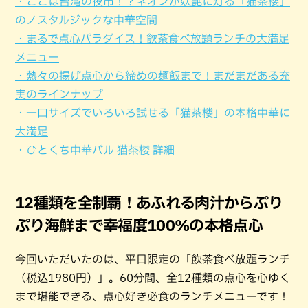
・ここは台湾の夜市！？ネオンが妖艶に灯る「猫茶楼」
のノスタルジックな中華空間
・まるで点心パラダイス！飲茶食べ放題ランチの大満足
メニュー
・熱々の揚げ点心から締めの麺飯まで！まだまだある充
実のラインナップ
・一口サイズでいろいろ試せる「猫茶楼」の本格中華に
大満足
・ひとくち中華バル 猫茶楼 詳細
12種類を全制覇！あふれる肉汁からぷり
ぷり海鮮まで幸福度100%の本格点心
今回いただいたのは、平日限定の「飲茶食べ放題ランチ
（税込1980円）」。60分間、全12種類の点心を心ゆく
まで堪能できる、点心好き必食のランチメニューです！