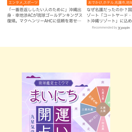
エンタメ,スポーツ
おでかけ,ホテル,名護市,地
「一番恩返ししたい人のために」沖縄出
なぜ名護だったのか？国
身・幸地渉ACが琉球ゴールデンキングス
ゾート「コートヤード・
復帰。マクヘンリーAHCに信頼を寄せる
ト沖縄リゾート」に込め
理由
Recommended by