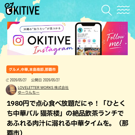
グルメ,中華,本島南部,那覇市
2026/05/27
2026/05/27
公開日
LOVELETTER WORKS 株式会社
ゆーりんちー
1980円で点心食べ放題だにゃ！「ひとく
ち中華バル 猫茶楼」の絶品飲茶ランチで
あふれる肉汁に溺れる中華タイムを。（那
覇市）