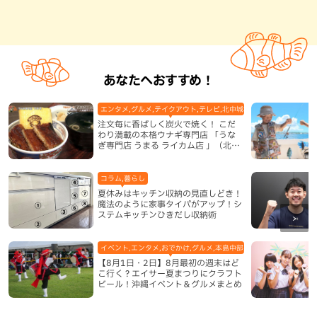
あなたへおすすめ！
エンタメ,グルメ,テイクアウト,テレビ,北中城村,和食・日本料理,地
注文毎に香ばしく炭火で焼く！ こだ
わり満載の本格ウナギ専門店 「うな
ぎ専門店 うまる ライカム店 」（北中
城村）
コラム,暮らし
夏休みはキッチン収納の見直しどき！
魔法のように家事タイパがアップ！シ
ステムキッチンひきだし収納術
イベント,エンタメ,おでかけ,グルメ,本島中部,本島北部,本島南部
【8月1日・2日】8月最初の週末はど
こ行く？エイサー夏まつりにクラフト
ビール！沖縄イベント＆グルメまとめ