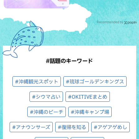
Recommended by
#話題のキーワード
#沖縄観光スポット
#琉球ゴールデンキングス
#シウマ占い
#OKITIVEまとめ
#沖縄のビーチ
#沖縄キャンプ場
#アナウンサーズ
#復帰を知る
#アゲアゲめし