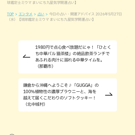
球鑑定士ミウマ まいにち九星気学開運占い】
TOP
エンタメ
占い
今日の占い・開運アドバイス 2026年5月27日
（水）【琉球鑑定士ミウマ まいにち九星気学開運占い】
1980円で点心食べ放題だにゃ！「ひとく
ち中華バル 猫茶楼」の絶品飲茶ランチで
あふれる肉汁に溺れる中華タイムを。
（那覇市）
鎌倉から沖縄へようこそ♪「GUGGA」の
100％植物性の濃厚ブラウニーと、海を
越えて届くこだわりのソフトクッキー！
（北中城村）