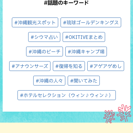
#話題のキーワード
#沖縄観光スポット
#琉球ゴールデンキングス
#シウマ占い
#OKITIVEまとめ
#沖縄のビーチ
#沖縄キャンプ場
#アナウンサーズ
#復帰を知る
#アゲアゲめし
#沖縄の人々
#聞いてみた
#ホテルセレクション（ウィン♪ウィン♪）