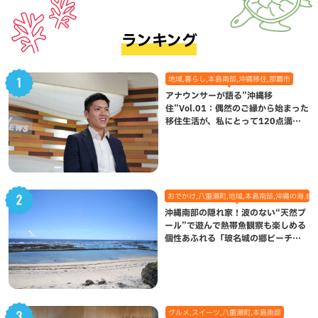
ランキング
地域,暮らし,本島南部,沖縄移住,那覇市
アナウンサーが語る”沖縄移
住”Vol.01：偶然のご縁から始まった
移住生活が、私にとって120点満点
になった理由
おでかけ,八重瀬町,地域,本島南部,沖縄の海,自
沖縄南部の隠れ家！波のない“天然プ
ール”で遊んで熱帯魚観察も楽しめる
個性あふれる「玻名城の郷ビーチ」
（八重瀬町）
グルメ,スイーツ,八重瀬町,本島南部