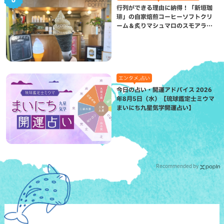
行列ができる理由に納得！「新垣珈
琲」の自家焙煎コーヒーソフトクリ
ーム＆炙りマシュマロのスモアラテ
が絶品（八重瀬町）
エンタメ,占い
今日の占い・開運アドバイス 2026
年8月5日（水）【琉球鑑定士ミウマ
まいにち九星気学開運占い】
Recommended by