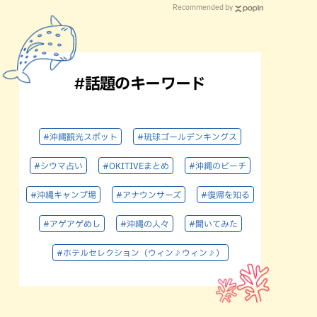
Recommended by
#話題のキーワード
#沖縄観光スポット
#琉球ゴールデンキングス
#シウマ占い
#OKITIVEまとめ
#沖縄のビーチ
#沖縄キャンプ場
#アナウンサーズ
#復帰を知る
#アゲアゲめし
#沖縄の人々
#聞いてみた
#ホテルセレクション（ウィン♪ウィン♪）