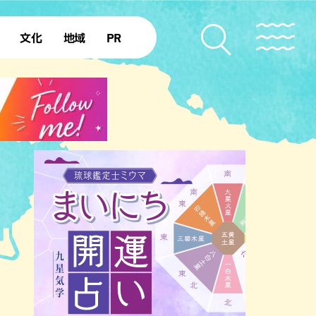
文化
地域
PR
復帰50年
本島北部
本島中部
本島南部
先島諸島
北部離島
南部離島