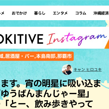
ルメ
おでかけ
暮らし
エンタメ
コラム
沖縄経済
ーメン
デート
沖縄そば
レシピ
スポーツ
ドライブ
SDGs
占い
クアウト
散歩
ファッション
カフェ
タレント・芸人
ソロ活
ローカルニュース
テレビ
・魚料理
自然
和食・日本料理
沖縄移住
イベント
子ども
沖縄旧暦行事
縄料理
歴史
アジア・エスニック
体験
域,居酒屋・バー,本島南部,那覇市
中華
レジャー
イタリアン
アート
キャン ヒロユキ
西洋料理
ショッピング
フレンチ
ホテル
ります。宵の明星に吸い込ま
キ・焼肉
サウナ
焼鳥・串料理
公園
「ゆうばんまんじゃー星」
の肉料理
沖縄の海
居酒屋・バー
の「とー、飲み歩きやって
・バイキング
スイーツ