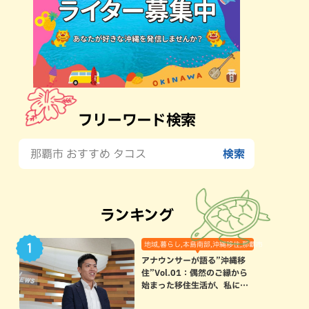
フリーワード検索
ランキング
地域,暮らし,本島南部,沖縄移住,那覇市
アナウンサーが語る”沖縄移
住”Vol.01：偶然のご縁から
始まった移住生活が、私にと
って120点満点になった理由