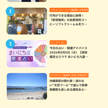
グルメ,スイーツ,八重瀬町,本島南部
行列ができる理由に納得！
「新垣珈琲」の自家焙煎コー
ヒーソフトクリーム＆炙りマ
シュマロのスモアラテが絶品
（八重瀬町）
エンタメ,占い
今日の占い・開運アドバイス
2026年8月5日（水）【琉球
鑑定士ミウマ まいにち九星気
学開運占い】
おでかけ,八重瀬町,地域,本島南部,沖縄の海,自然
沖縄南部の隠れ家！波のな
い“天然プール”で遊んで熱帯
魚観察も楽しめる個性あふれ
る「玻名城の郷ビーチ」（八
重瀬町）