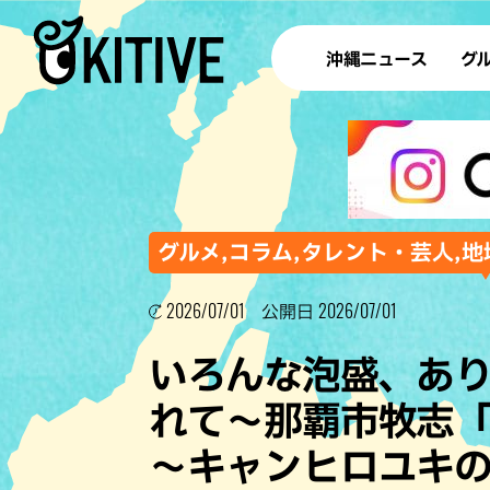
沖縄ニュース
グ
ラ
テイ
すし
沖
グルメ,コラム,タレント・芸人,地
2026/07/01
2026/07/01
公開日
洋食・
いろんな泡盛、あ
ステー
れて〜那覇市牧志
その他
～キャンヒロユキ
ブッフェ