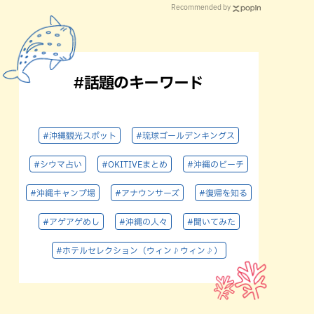
Recommended by
#話題のキーワード
#沖縄観光スポット
#琉球ゴールデンキングス
#シウマ占い
#OKITIVEまとめ
#沖縄のビーチ
#沖縄キャンプ場
#アナウンサーズ
#復帰を知る
#アゲアゲめし
#沖縄の人々
#聞いてみた
#ホテルセレクション（ウィン♪ウィン♪）