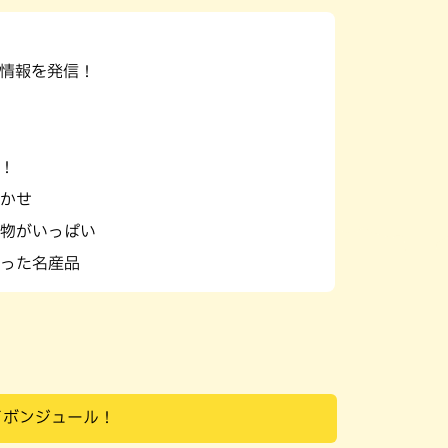
パン
カレー
バーガー
タコス・タコライス
情報を発信！
！
かせ
物がいっぱい
った名産品
イボンジュール！