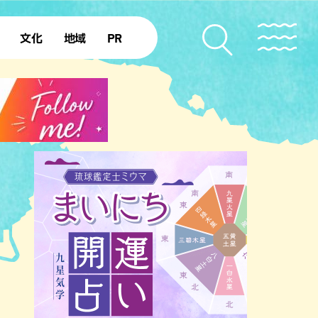
文化
地域
PR
復帰50年
本島北部
本島中部
本島南部
先島諸島
北部離島
南部離島