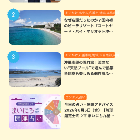
おでかけ,ホテル,名護市,地域,本島北部
なぜ名護だったのか？国内初
のビーチリゾート「コートヤ
ード・バイ・マリオット沖縄
リゾート」に込められた想い
おでかけ,八重瀬町,地域,本島南部,沖縄の海,自然
沖縄南部の隠れ家！波のな
い“天然プール”で遊んで熱帯
魚観察も楽しめる個性あふれ
る「玻名城の郷ビーチ」（八
重瀬町）
エンタメ,占い
今日の占い・開運アドバイス
2026年8月5日（水）【琉球
鑑定士ミウマ まいにち九星気
学開運占い】