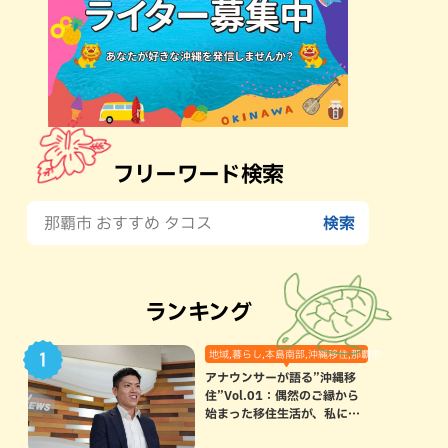
フリーワード検索
ランキング
地域,暮らし,本島南部,沖縄移住,那覇市
アナウンサーが語る”沖縄移
住”Vol.01：偶然のご縁から
始まった移住生活が、私にと
って120点満点になった理由