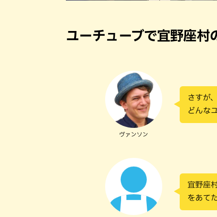
ユーチューブで宜野座村
さすが、
どんな
ヴァンソン
宜野座
をあて