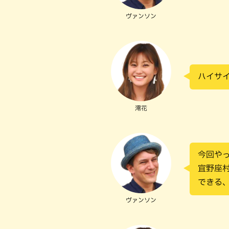
ヴァンソン
ハイサ
澪花
今回や
宜野座
できる
ヴァンソン