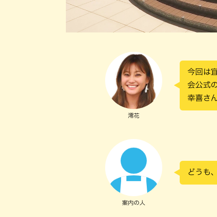
今回は
会公式
幸喜さ
澪花
どうも
案内の人