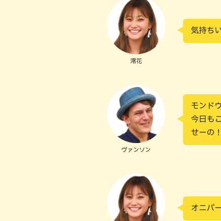
気持ち
澪花
モンド
今日も
せーの
ヴァンソン
オニバ