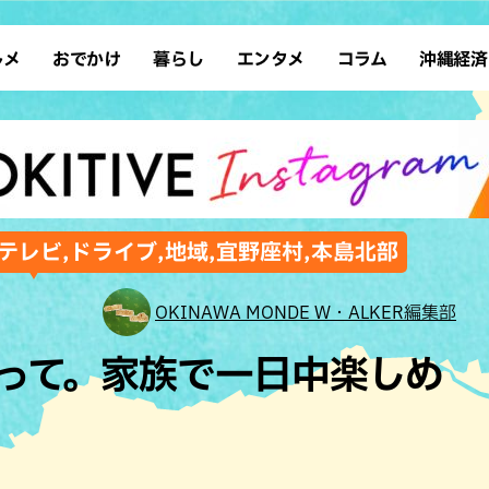
ルメ
おでかけ
暮らし
エンタメ
コラム
沖縄経済
ーメン
デート
沖縄そば
レシピ
スポーツ
ドライブ
SDGs
占い
クアウト
散歩
ファッション
カフェ
タレント・芸人
ソロ活
ローカルニュース
テレビ
・魚料理
自然
和食・日本料理
沖縄移住
イベント
子ども
沖縄旧暦行事
縄料理
歴史
アジア・エスニック
体験
テレビ,ドライブ,地域,宜野座村,本島北部
中華
レジャー
イタリアン
アート
OKINAWA MONDE W・ALKER編集部
西洋料理
ショッピング
フレンチ
ホテル
って。家族で一日中楽しめ
キ・焼肉
サウナ
焼鳥・串料理
公園
」
の肉料理
沖縄の海
居酒屋・バー
・バイキング
スイーツ