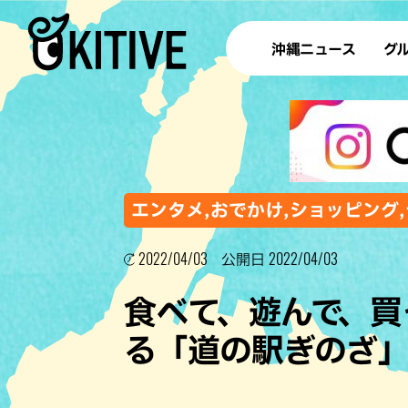
沖縄ニュース
グ
ラ
テイ
すし
沖
エンタメ,おでかけ,ショッピング,
2022/04/03
2022/04/03
公開日
洋食・
食べて、遊んで、買
ステー
る「道の駅ぎのざ
その他
ブッフェ