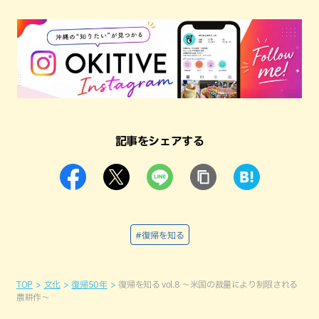
記事をシェアする
#復帰を知る
TOP
文化
復帰50年
復帰を知る vol.8 〜米国の裁量により制限される
農耕作〜