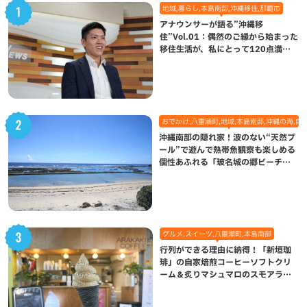
地域,暮らし,本島南部,沖縄移住,那覇市
アナウンサーが語る”沖縄移
住”Vol.01：偶然のご縁から始まった
移住生活が、私にとって120点満点
になった理由
おでかけ,八重瀬町,地域,本島南部,沖縄の海,自
沖縄南部の隠れ家！波のない“天然プ
ール”で遊んで熱帯魚観察も楽しめる
個性あふれる「玻名城の郷ビーチ」
（八重瀬町）
グルメ,スイーツ,八重瀬町,本島南部
行列ができる理由に納得！「新垣珈
琲」の自家焙煎コーヒーソフトクリ
ーム＆炙りマシュマロのスモアラテ
が絶品（八重瀬町）