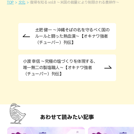
TOP
文化
復帰を知る vol.8 〜米国の裁量により制限される農耕作〜
𡈽肥 健一 ～沖縄そばの名を守るべく国の
ルールと闘った熱血漢～【オキナワ強者
（チューバー）列伝】
小渡 幸信 ～究極の塩づくりを体現する、
唯一無二の製塩職人～【オキナワ強者
（チューバー）列伝】
あわせて読みたい記事