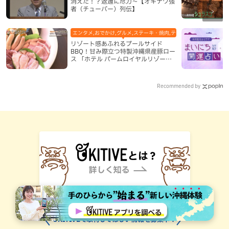
消えた！？返還に尽力～【オキナワ強
者（チューバー）列伝】
エンタメ,おでかけ,グルメ,ステーキ・焼肉,テレビ,ホテル,地域,本島
リゾート感あふれるプールサイド
BBQ！甘み際立つ特製沖縄県産豚ロー
ス 「ホテル パームロイヤルリゾート
国際通り」（那覇市）
Recommended by
OKITIVEで取材してほしい情報を募集中！