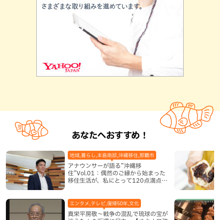
あなたへおすすめ！
地域,暮らし,本島南部,沖縄移住,那覇市
アナウンサーが語る”沖縄移
住”Vol.01：偶然のご縁から始まった
移住生活が、私にとって120点満点に
なった理由
エンタメ,テレビ,復帰50年,文化
真栄平房敬～戦争の混乱で琉球の宝が