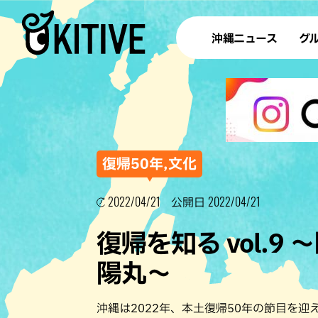
沖縄ニュース
グ
ラ
テイ
すし
沖
復帰50年,文化
2022/04/21
2022/04/21
公開日
洋食・
復帰を知る vol.
ステー
陽丸〜
その他
ブッフェ
沖縄は2022年、本土復帰50年の節目を迎え