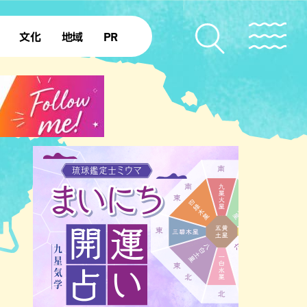
文化
地域
PR
復帰50年
本島北部
本島中部
本島南部
先島諸島
北部離島
南部離島