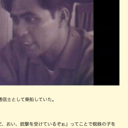
通信士として乗船していた。
だ、おい、銃撃を受けているぞぉ』ってことで蜘蛛の子を