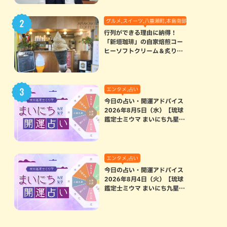
グルメ,スイーツ,八重瀬町,本島南部
行列ができる理由に納得！
「新垣珈琲」の自家焙煎コー
ヒーソフトクリーム＆炙りマ
シュマロのスモアラテが絶品
（八重瀬町）
エンタメ,占い
今日の占い・開運アドバイス
2026年8月5日（水）【琉球
鑑定士ミウマ まいにち九星気
学開運占い】
エンタメ,占い
今日の占い・開運アドバイス
2026年8月4日（火）【琉球
鑑定士ミウマ まいにち九星気
学開運占い】