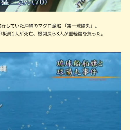
を航行していた沖縄のマグロ漁船 「第一球陽丸」。
甲板員1人が死亡、機関長ら3人が重軽傷を負った。