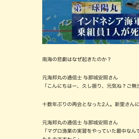
南海の悲劇はなぜ起きたのか？
元海邦丸の通信士 与那城安照さん
「こんにちはー、久し振り、元気ね？ご無
十数年ぶりの再会となった2人。新里さん
元海邦丸の通信士 与那城安照さん
「マグロ漁業の実習をやっていた最中なん