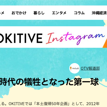
ルメ
おでかけ
暮らし
エンタメ
コラム
沖縄経済
ーメン
デート
沖縄そば
レシピ
スポーツ
ドライブ
SDGs
占い
クアウト
散歩
ファッション
カフェ
タレント・芸人
ソロ活
ローカルニュース
テレビ
・魚料理
自然
和食・日本料理
沖縄移住
イベント
子ども
沖縄旧暦行事
縄料理
歴史
アジア・エスニック
体験
中華
レジャー
イタリアン
アート
OTV報道部
西洋料理
ショッピング
フレンチ
ホテル
9 〜時代の犠牲となった第一球
キ・焼肉
サウナ
焼鳥・串料理
公園
の肉料理
沖縄の海
居酒屋・バー
・バイキング
スイーツ
る。OKITIVEでは「本土復帰50年企画」として、2012年