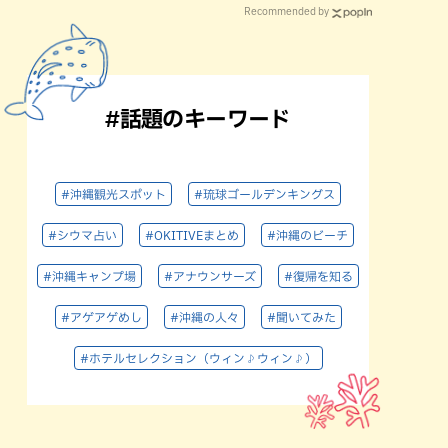
Recommended by
#話題のキーワード
#沖縄観光スポット
#琉球ゴールデンキングス
#シウマ占い
#OKITIVEまとめ
#沖縄のビーチ
#沖縄キャンプ場
#アナウンサーズ
#復帰を知る
#アゲアゲめし
#沖縄の人々
#聞いてみた
#ホテルセレクション（ウィン♪ウィン♪）