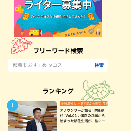
フリーワード検索
ランキング
地域,暮らし,本島南部,沖縄移住,那覇市
アナウンサーが語る”沖縄移
住”Vol.01：偶然のご縁から
始まった移住生活が、私にと
って120点満点になった理由