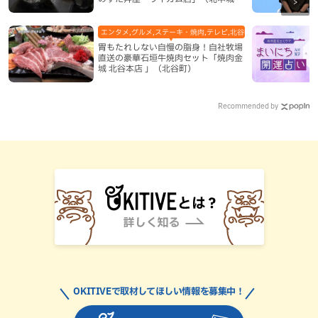
村）
エンタメ,グルメ,ステーキ・焼肉,テレビ,北谷町,地域,本島中部
胃もたれしない自慢の脂身！自社牧場
直送の豪華石垣牛焼肉セット「焼肉金
城 北谷本店 」（北谷町）
Recommended by
OKITIVEで取材してほしい情報を募集中！