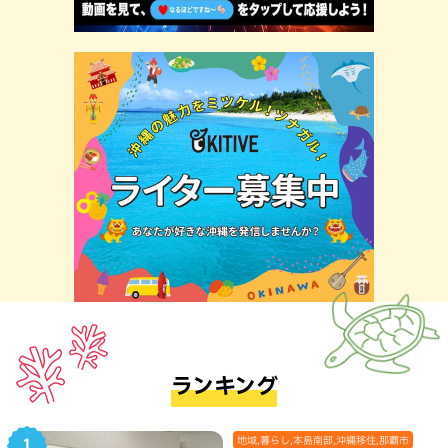
ランキング
地域,暮らし,本島南部,沖縄移住,那覇市