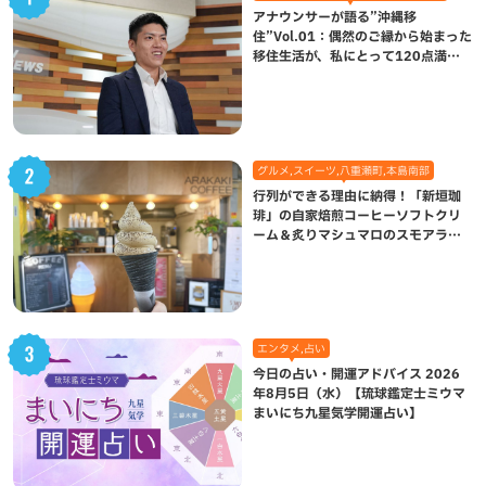
アナウンサーが語る”沖縄移
住”Vol.01：偶然のご縁から始まった
移住生活が、私にとって120点満点
になった理由
グルメ,スイーツ,八重瀬町,本島南部
行列ができる理由に納得！「新垣珈
琲」の自家焙煎コーヒーソフトクリ
ーム＆炙りマシュマロのスモアラテ
が絶品（八重瀬町）
エンタメ,占い
今日の占い・開運アドバイス 2026
年8月5日（水）【琉球鑑定士ミウマ
まいにち九星気学開運占い】