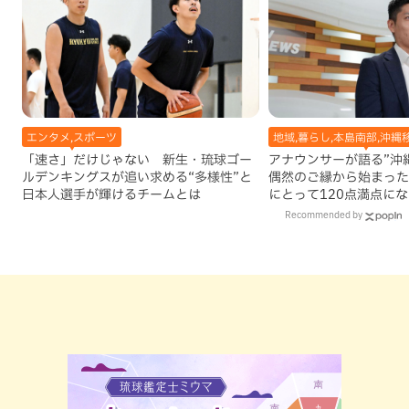
エンタメ,スポーツ
地域,暮らし,本島南部,沖縄
「速さ」だけじゃない 新生・琉球ゴー
アナウンサーが語る”沖縄移
ルデンキングスが追い求める“多様性”と
偶然のご縁から始まった
日本人選手が輝けるチームとは
にとって120点満点に
Recommended by