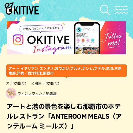
アート,イタリアン,エンタメ,おでかけ,グルメ,テレビ,ホテル,地域,本島
南部,洋食・西洋料理,那覇市
2022/05/24
2022/05/24
公開日
ウィン♪ウィン♪編集部
アートと港の景色を楽しむ那覇市のホテ
ルレストラン「ANTEROOM MEALS（ア
ンテルーム ミールズ）」