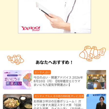
あなたへおすすめ！
エンタメ,占い
今日の占い・開運アドバイス 2026年
8月10日（月）【琉球鑑定士ミウマ
まいにち九星気学開運占い】
エンタメ,グルメ,その他の肉料理,テレビ,北中城村,地域,本島中部
お茶碗３杯分の圧巻ボリューム！ ガ
ッツリ食す大満足スタミナ丼 「伝説
のすた丼屋 ライカム店」（北中城