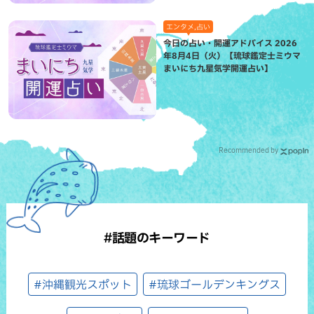
エンタメ,占い
今日の占い・開運アドバイス 2026
年8月4日（火）【琉球鑑定士ミウマ
まいにち九星気学開運占い】
Recommended by
#話題のキーワード
#沖縄観光スポット
#琉球ゴールデンキングス