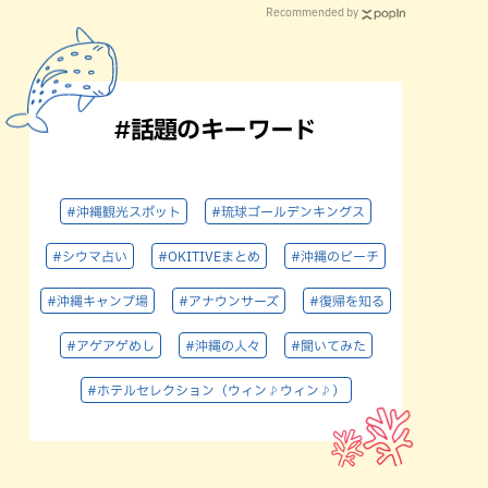
Recommended by
#話題のキーワード
#沖縄観光スポット
#琉球ゴールデンキングス
#シウマ占い
#OKITIVEまとめ
#沖縄のビーチ
#沖縄キャンプ場
#アナウンサーズ
#復帰を知る
#アゲアゲめし
#沖縄の人々
#聞いてみた
#ホテルセレクション（ウィン♪ウィン♪）