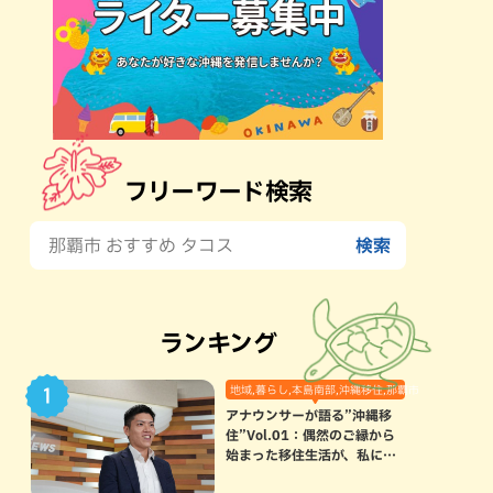
フリーワード検索
ランキング
地域,暮らし,本島南部,沖縄移住,那覇市
アナウンサーが語る”沖縄移
住”Vol.01：偶然のご縁から
始まった移住生活が、私にと
って120点満点になった理由