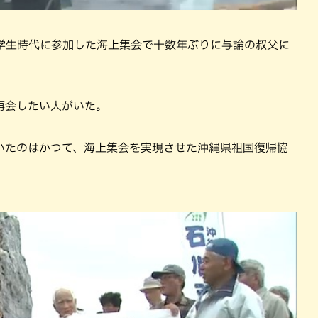
､学生時代に参加した海上集会で十数年ぶりに与論の叔父に
再会したい人がいた｡
いたのはかつて、海上集会を実現させた沖縄県祖国復帰協