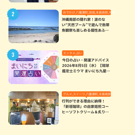
おでかけ,八重瀬町,地域,本島南部,沖縄の海,自然
沖縄南部の隠れ家！波のな
い“天然プール”で遊んで熱帯
魚観察も楽しめる個性あふれ
る「玻名城の郷ビーチ」（八
重瀬町）
エンタメ,占い
今日の占い・開運アドバイス
2026年8月5日（水）【琉球
鑑定士ミウマ まいにち九星気
学開運占い】
グルメ,スイーツ,八重瀬町,本島南部
行列ができる理由に納得！
「新垣珈琲」の自家焙煎コー
ヒーソフトクリーム＆炙りマ
シュマロのスモアラテが絶品
（八重瀬町）