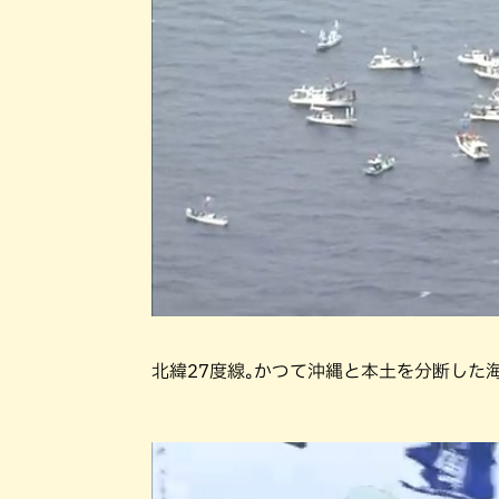
北緯27度線｡かつて沖縄と本土を分断した