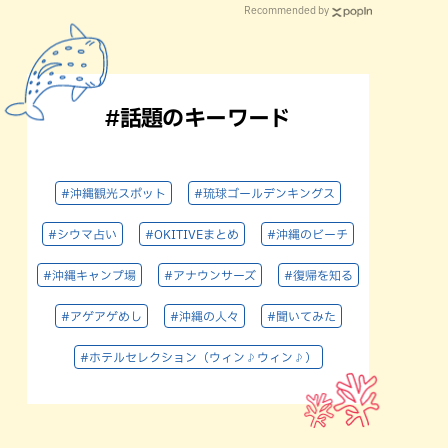
Recommended by
#話題のキーワード
#沖縄観光スポット
#琉球ゴールデンキングス
#シウマ占い
#OKITIVEまとめ
#沖縄のビーチ
#沖縄キャンプ場
#アナウンサーズ
#復帰を知る
#アゲアゲめし
#沖縄の人々
#聞いてみた
#ホテルセレクション（ウィン♪ウィン♪）