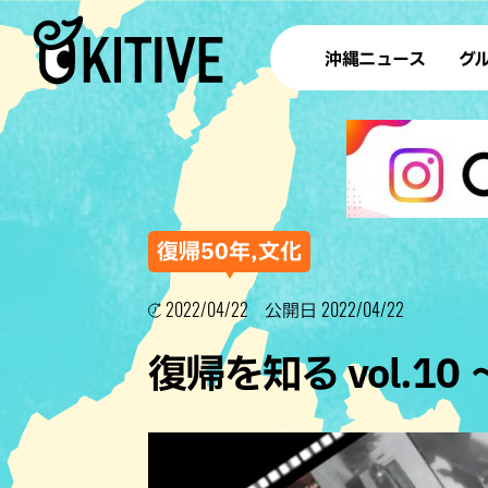
沖縄ニュース
グ
ラ
テイ
すし
沖
復帰50年,文化
2022/04/22
2022/04/22
公開日
洋食・
復帰を知る vol.1
ステー
その他
ブッフェ