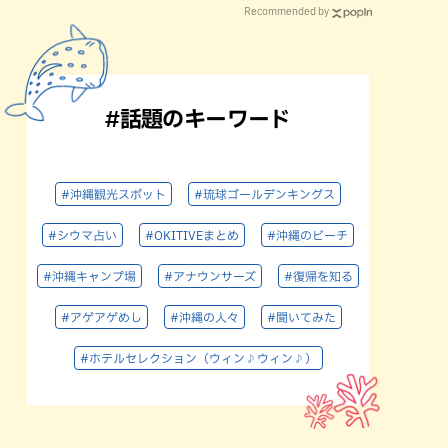
Recommended by
#話題のキーワード
#沖縄観光スポット
#琉球ゴールデンキングス
#シウマ占い
#OKITIVEまとめ
#沖縄のビーチ
#沖縄キャンプ場
#アナウンサーズ
#復帰を知る
#アゲアゲめし
#沖縄の人々
#聞いてみた
#ホテルセレクション（ウィン♪ウィン♪）