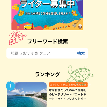
フリーワード検索
ランキング
おでかけ,ホテル,名護市,地域,本島北部
なぜ名護だったのか？国内初
のビーチリゾート「コートヤ
ード・バイ・マリオット沖縄
リゾート」に込められた想い