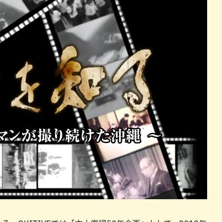
パン
カレー
バーガー
タコス・タコライス