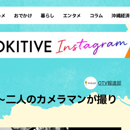
ルメ
おでかけ
暮らし
エンタメ
コラム
沖縄経済
ーメン
デート
沖縄そば
レシピ
スポーツ
ドライブ
SDGs
占い
クアウト
散歩
ファッション
カフェ
タレント・芸人
ソロ活
ローカルニュース
テレビ
・魚料理
自然
和食・日本料理
沖縄移住
イベント
子ども
沖縄旧暦行事
縄料理
歴史
アジア・エスニック
体験
中華
レジャー
イタリアン
アート
OTV報道部
西洋料理
ショッピング
フレンチ
ホテル
11 〜二人のカメラマンが撮り
キ・焼肉
サウナ
焼鳥・串料理
公園
の肉料理
沖縄の海
居酒屋・バー
・バイキング
スイーツ