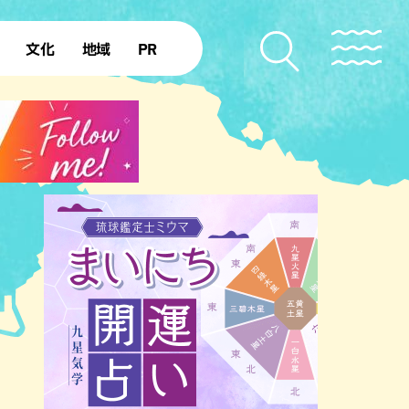
文化
地域
PR
復帰50年
本島北部
本島中部
本島南部
先島諸島
北部離島
南部離島