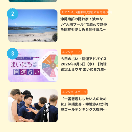
おでかけ,八重瀬町,地域,本島南部,沖縄の海,自然
沖縄南部の隠れ家！波のな
い“天然プール”で遊んで熱帯
魚観察も楽しめる個性あふれ
る「玻名城の郷ビーチ」（八
重瀬町）
エンタメ,占い
今日の占い・開運アドバイス
2026年8月5日（水）【琉球
鑑定士ミウマ まいにち九星気
学開運占い】
エンタメ,スポーツ
「一番恩返ししたい人のため
に」沖縄出身・幸地渉ACが琉
球ゴールデンキングス復帰。
マクヘンリーAHCに信頼を寄
せる理由