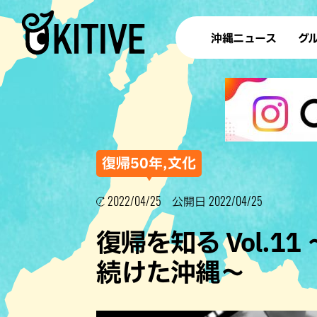
沖縄ニュース
グ
ラ
テイ
すし
沖
復帰50年,文化
2022/04/25
2022/04/25
公開日
洋食・
復帰を知る Vol.
ステー
続けた沖縄〜
その他
ブッフェ