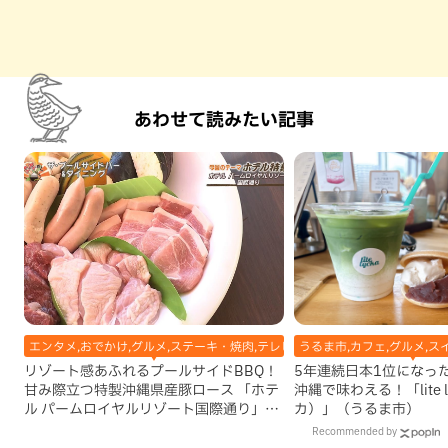
あわせて読みたい記事
エンタメ,おでかけ,グルメ,ステーキ・焼肉,テレビ,ホテル,地域,本島南部,那覇
うるま市,カフェ,グルメ,ス
リゾート感あふれるプールサイドBBQ！
5年連続日本1位になっ
甘み際立つ特製沖縄県産豚ロース 「ホテ
沖縄で味わえる！「lite 
ル パームロイヤルリゾート国際通り」
カ）」（うるま市）
（那覇市）
Recommended by