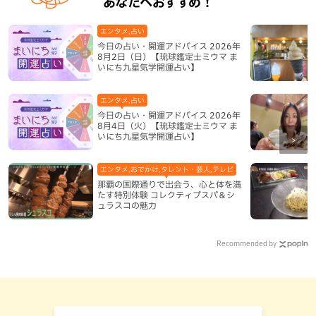
あなたへおすすめ！
エンタメ,占い
今日の占い・開運アドバイス 2026年
8月2日（日）【琉球鑑定士ミウマ ま
いにち九星気学開運占い】
エンタメ,占い
今日の占い・開運アドバイス 2026年
8月4日（火）【琉球鑑定士ミウマ ま
いにち九星気学開運占い】
エンタメ,おでかけ,タレント・芸人,テレビ
那覇の国際通りで出会う、心と体を満
たす特別体験 コレクティブスパ＆シ
ュラスコの魅力
Recommended by