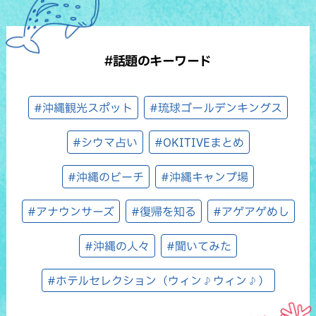
#話題のキーワード
#沖縄観光スポット
#琉球ゴールデンキングス
#シウマ占い
#OKITIVEまとめ
#沖縄のビーチ
#沖縄キャンプ場
#アナウンサーズ
#復帰を知る
#アゲアゲめし
#沖縄の人々
#聞いてみた
#ホテルセレクション（ウィン♪ウィン♪）