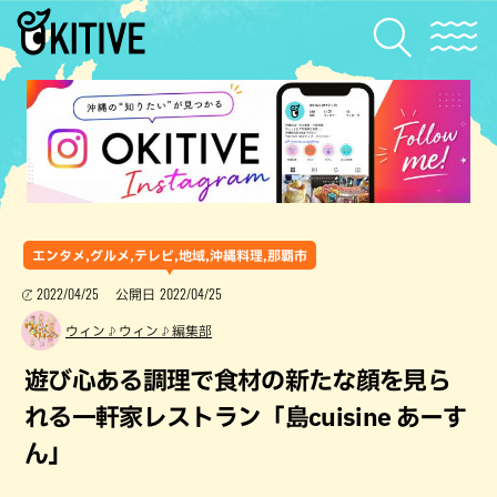
エンタメ,グルメ,テレビ,地域,沖縄料理,那覇市
2022/04/25
2022/04/25
公開日
ウィン♪ウィン♪編集部
遊び心ある調理で食材の新たな顔を見ら
れる一軒家レストラン「島cuisine あーす
ん」