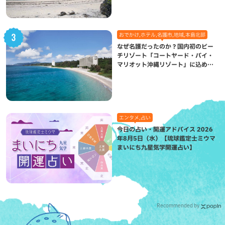
おでかけ,ホテル,名護市,地域,本島北部
なぜ名護だったのか？国内初のビー
チリゾート「コートヤード・バイ・
マリオット沖縄リゾート」に込めら
れた想い
エンタメ,占い
今日の占い・開運アドバイス 2026
年8月5日（水）【琉球鑑定士ミウマ
まいにち九星気学開運占い】
Recommended by