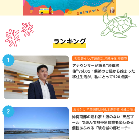
ランキング
地域,暮らし,本島南部,沖縄移住,那覇市
アナウンサーが語る”沖縄移
住”Vol.01：偶然のご縁から始まった
移住生活が、私にとって120点満点
になった理由
おでかけ,八重瀬町,地域,本島南部,沖縄の海,自
沖縄南部の隠れ家！波のない“天然プ
ール”で遊んで熱帯魚観察も楽しめる
個性あふれる「玻名城の郷ビーチ」
（八重瀬町）