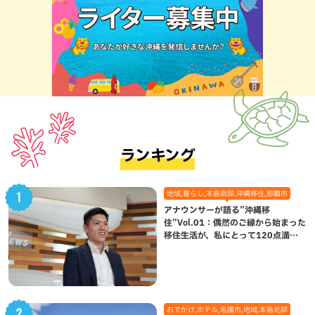
ランキング
地域,暮らし,本島南部,沖縄移住,那覇市
アナウンサーが語る”沖縄移
住”Vol.01：偶然のご縁から始まった
移住生活が、私にとって120点満点
になった理由
おでかけ,ホテル,名護市,地域,本島北部