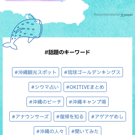
Recommended by
#話題のキーワード
#沖縄観光スポット
#琉球ゴールデンキングス
#シウマ占い
#OKITIVEまとめ
#沖縄のビーチ
#沖縄キャンプ場
#アナウンサーズ
#復帰を知る
#アゲアゲめし
#沖縄の人々
#聞いてみた