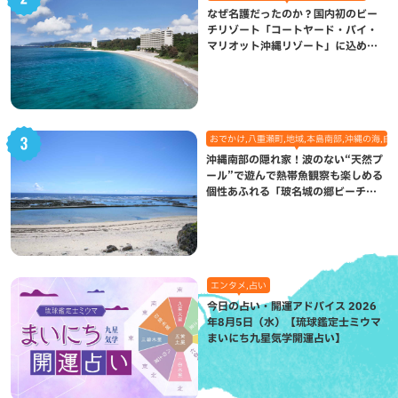
なぜ名護だったのか？国内初のビー
チリゾート「コートヤード・バイ・
マリオット沖縄リゾート」に込めら
れた想い
おでかけ,八重瀬町,地域,本島南部,沖縄の海,自
沖縄南部の隠れ家！波のない“天然プ
ール”で遊んで熱帯魚観察も楽しめる
個性あふれる「玻名城の郷ビーチ」
（八重瀬町）
エンタメ,占い
今日の占い・開運アドバイス 2026
年8月5日（水）【琉球鑑定士ミウマ
まいにち九星気学開運占い】