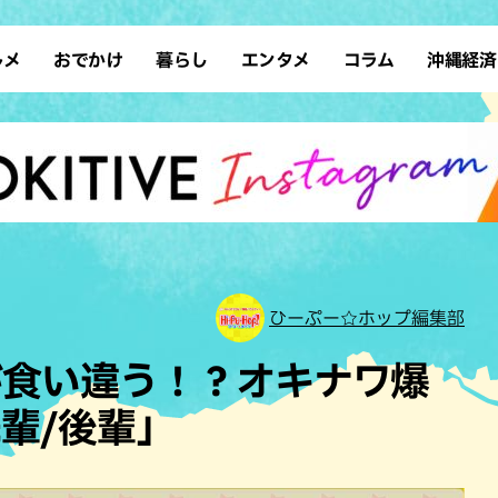
ルメ
おでかけ
暮らし
エンタメ
コラム
沖縄経済
ーメン
デート
沖縄そば
レシピ
スポーツ
ドライブ
SDGs
占い
クアウト
散歩
ファッション
カフェ
タレント・芸人
ソロ活
ローカルニュース
テレビ
・魚料理
自然
和食・日本料理
沖縄移住
イベント
子ども
沖縄旧暦行事
縄料理
歴史
アジア・エスニック
体験
中華
レジャー
イタリアン
アート
ひーぷー☆ホップ編集部
西洋料理
ショッピング
フレンチ
ホテル
が食い違う！？オキナワ爆
キ・焼肉
サウナ
焼鳥・串料理
公園
輩/後輩」
の肉料理
沖縄の海
居酒屋・バー
・バイキング
スイーツ