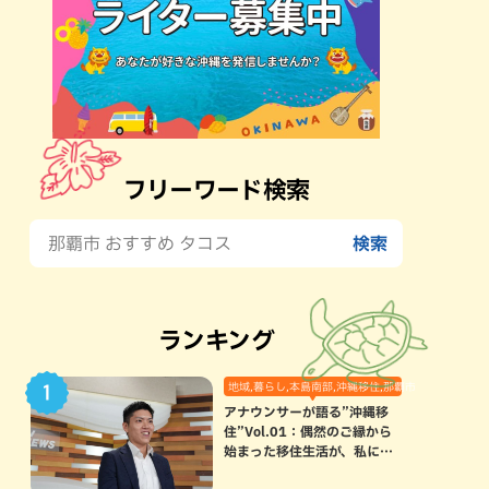
フリーワード検索
ランキング
地域,暮らし,本島南部,沖縄移住,那覇市
アナウンサーが語る”沖縄移
住”Vol.01：偶然のご縁から
始まった移住生活が、私にと
って120点満点になった理由