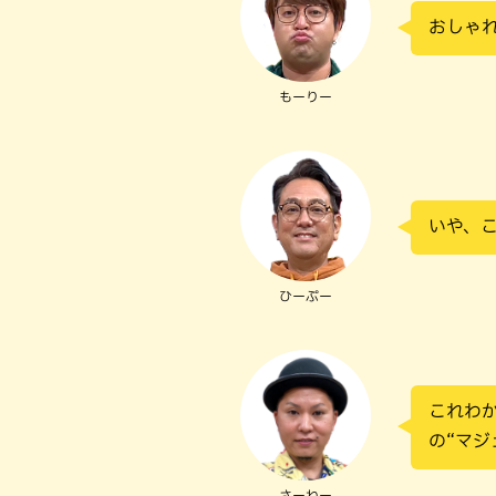
おしゃれ
もーりー
いや、
ひーぷー
これわか
の“マジ
さーねー