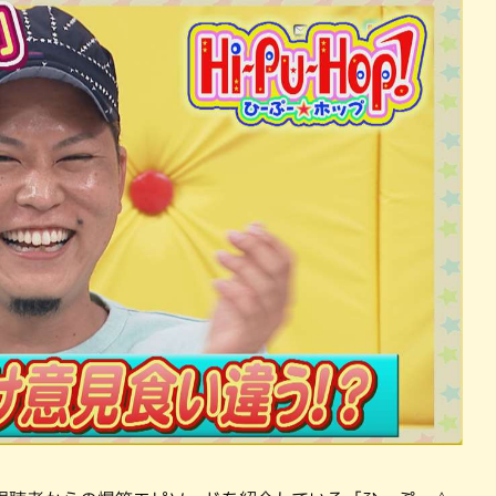
パン
カレー
バーガー
タコス・タコライス