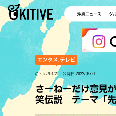
沖縄ニュース
グ
ラ
テイ
すし
沖
エンタメ,テレビ
2022/04/21
2022/04/21
公開日
洋食・
さーねーだけ意見
ステー
笑伝説 テーマ「先
その他
ブッフェ