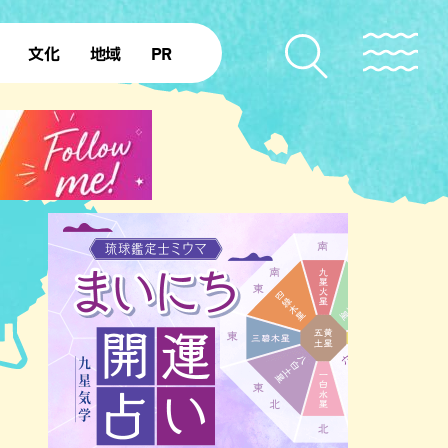
文化
地域
PR
復帰50年
本島北部
本島中部
本島南部
先島諸島
北部離島
南部離島