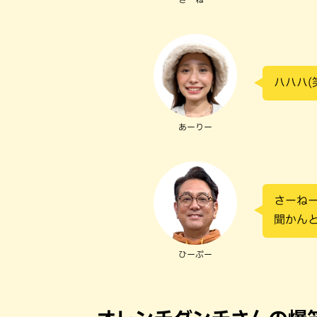
ハハハ(
あーりー
さーねー
聞かん
ひーぷー