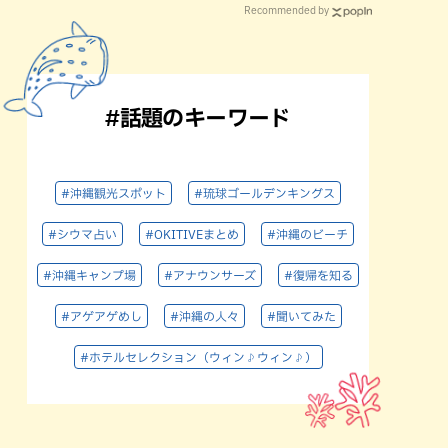
Recommended by
#話題のキーワード
#沖縄観光スポット
#琉球ゴールデンキングス
#シウマ占い
#OKITIVEまとめ
#沖縄のビーチ
#沖縄キャンプ場
#アナウンサーズ
#復帰を知る
#アゲアゲめし
#沖縄の人々
#聞いてみた
#ホテルセレクション（ウィン♪ウィン♪）