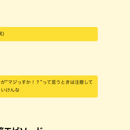
笑)
が“マジっすか！？”って言うときは注意して
といけんな