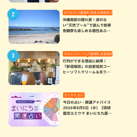
おでかけ,八重瀬町,地域,本島南部,沖縄の海,自然
沖縄南部の隠れ家！波のな
い“天然プール”で遊んで熱帯
魚観察も楽しめる個性あふれ
る「玻名城の郷ビーチ」（八
重瀬町）
グルメ,スイーツ,八重瀬町,本島南部
行列ができる理由に納得！
「新垣珈琲」の自家焙煎コー
ヒーソフトクリーム＆炙りマ
シュマロのスモアラテが絶品
（八重瀬町）
エンタメ,占い
今日の占い・開運アドバイス
2026年8月5日（水）【琉球
鑑定士ミウマ まいにち九星気
学開運占い】