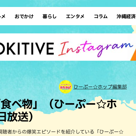
ルメ
おでかけ
暮らし
エンタメ
コラム
沖縄経済
ーメン
デート
沖縄そば
レシピ
スポーツ
ドライブ
SDGs
占い
クアウト
散歩
ファッション
カフェ
タレント・芸人
ソロ活
ローカルニュース
テレビ
・魚料理
自然
和食・日本料理
沖縄移住
イベント
子ども
沖縄旧暦行事
縄料理
歴史
アジア・エスニック
体験
中華
レジャー
イタリアン
アート
ひーぷー☆ホップ編集部
西洋料理
ショッピング
フレンチ
ホテル
「食べ物」（ひーぷー☆ホ
キ・焼肉
サウナ
焼鳥・串料理
公園
8日放送）
の肉料理
沖縄の海
居酒屋・バー
・バイキング
スイーツ
視聴者からの爆笑エピソードを紹介している「ひーぷー☆