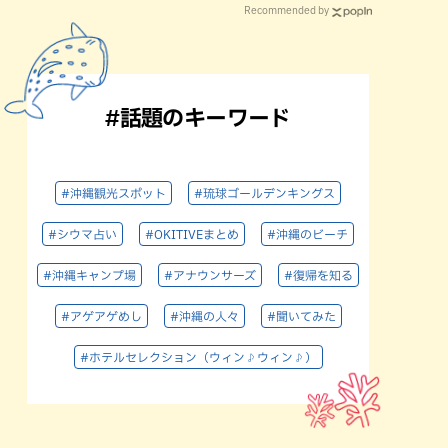
Recommended by
#話題のキーワード
#沖縄観光スポット
#琉球ゴールデンキングス
#シウマ占い
#OKITIVEまとめ
#沖縄のビーチ
#沖縄キャンプ場
#アナウンサーズ
#復帰を知る
#アゲアゲめし
#沖縄の人々
#聞いてみた
#ホテルセレクション（ウィン♪ウィン♪）