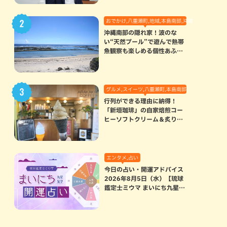
おでかけ,八重瀬町,地域,本島南部,沖縄の海,自然
沖縄南部の隠れ家！波のな
い“天然プール”で遊んで熱帯
魚観察も楽しめる個性あふれ
る「玻名城の郷ビーチ」（八
重瀬町）
グルメ,スイーツ,八重瀬町,本島南部
行列ができる理由に納得！
「新垣珈琲」の自家焙煎コー
ヒーソフトクリーム＆炙りマ
シュマロのスモアラテが絶品
（八重瀬町）
エンタメ,占い
今日の占い・開運アドバイス
2026年8月5日（水）【琉球
鑑定士ミウマ まいにち九星気
学開運占い】