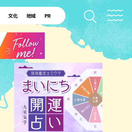
文化
地域
PR
復帰50年
本島北部
本島中部
本島南部
先島諸島
北部離島
南部離島