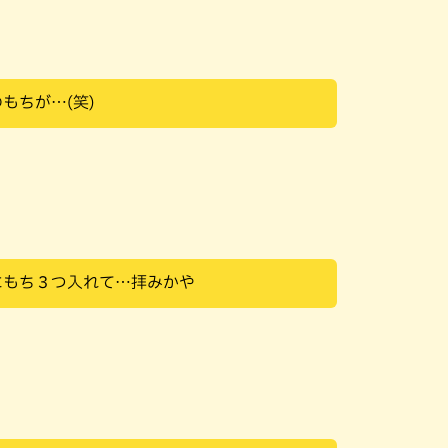
もちが…(笑)
にもち３つ入れて…拝みかや