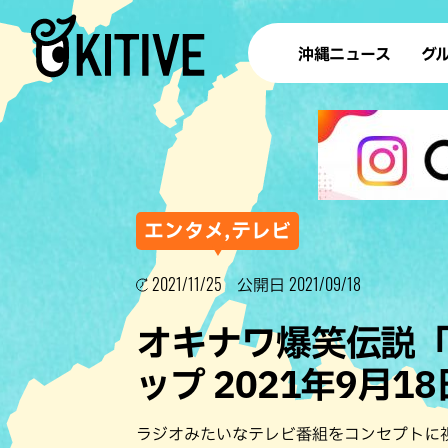
沖縄ニュース
グ
ラ
テイ
すし
沖
エンタメ,テレビ
2021/11/25
2021/09/18
公開日
洋食・
オキナワ爆笑伝説
ステー
ップ 2021年9月1
その他
ブッフェ
ラジオみたいなテレビ番組をコンセプトに