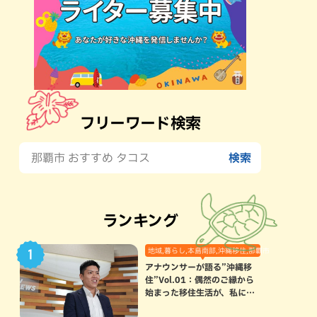
フリーワード検索
ランキング
地域,暮らし,本島南部,沖縄移住,那覇市
アナウンサーが語る”沖縄移
住”Vol.01：偶然のご縁から
始まった移住生活が、私にと
って120点満点になった理由