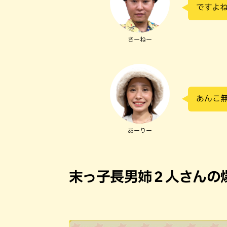
ですよね
さーねー
あんこ
あーりー
末っ子長男姉２人さんの