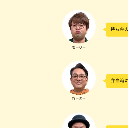
持ち弁の
もーりー
弁当箱
ひーぷー