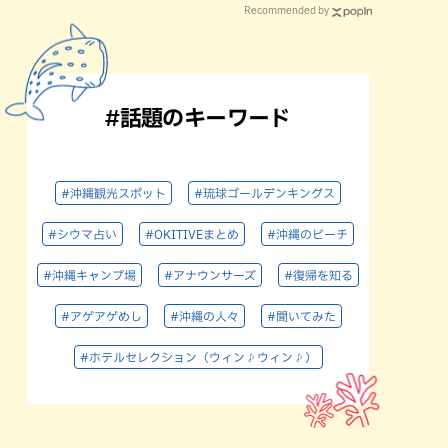
Recommended by
#話題のキーワード
#沖縄観光スポット
#琉球ゴールデンキングス
#シウマ占い
#OKITIVEまとめ
#沖縄のビーチ
#沖縄キャンプ場
#アナウンサーズ
#復帰を知る
#アゲアゲめし
#沖縄の人々
#聞いてみた
#ホテルセレクション（ウィン♪ウィン♪）