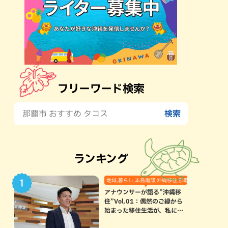
フリーワード検索
ランキング
地域,暮らし,本島南部,沖縄移住,那覇市
アナウンサーが語る”沖縄移
住”Vol.01：偶然のご縁から
始まった移住生活が、私にと
って120点満点になった理由