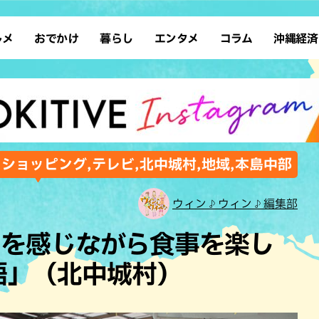
ルメ
おでかけ
暮らし
エンタメ
コラム
沖縄経済
ーメン
デート
沖縄そば
レシピ
スポーツ
ドライブ
SDGs
占い
クアウト
散歩
ファッション
カフェ
タレント・芸人
ソロ活
ローカルニュース
テレビ
・魚料理
自然
和食・日本料理
沖縄移住
イベント
子ども
沖縄旧暦行事
縄料理
歴史
アジア・エスニック
体験
,ショッピング,テレビ,北中城村,地域,本島中部
中華
レジャー
イタリアン
アート
ウィン♪ウィン♪編集部
西洋料理
ショッピング
フレンチ
ホテル
間を感じながら食事を楽し
キ・焼肉
サウナ
焼鳥・串料理
公園
語」（北中城村）
の肉料理
沖縄の海
居酒屋・バー
・バイキング
スイーツ