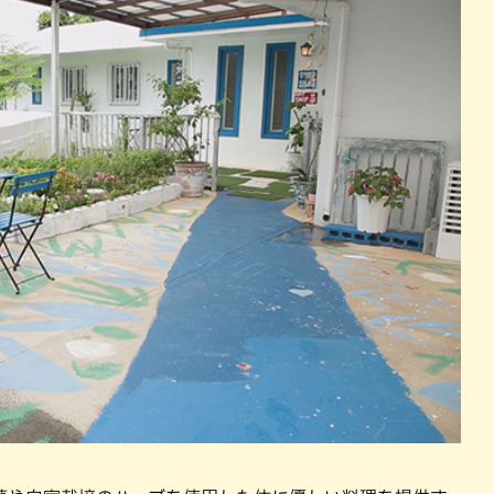
パン
カレー
バーガー
タコス・タコライス