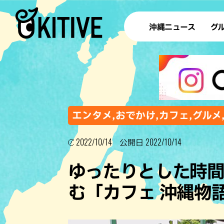
沖縄ニュース
グ
ラ
テイ
すし
沖
エンタメ,おでかけ,カフェ,グルメ
2022/10/14
2022/10/14
公開日
洋食・
ゆったりとした時
ステー
む「カフェ 沖縄物
その他
ブッフェ