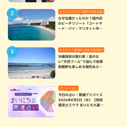
おでかけ,ホテル,名護市,地域,本島北部
なぜ名護だったのか？国内初
のビーチリゾート「コートヤ
ード・バイ・マリオット沖縄
リゾート」に込められた想い
おでかけ,八重瀬町,地域,本島南部,沖縄の海,自然
沖縄南部の隠れ家！波のな
い“天然プール”で遊んで熱帯
魚観察も楽しめる個性あふれ
る「玻名城の郷ビーチ」（八
重瀬町）
エンタメ,占い
今日の占い・開運アドバイス
2026年8月5日（水）【琉球
鑑定士ミウマ まいにち九星気
学開運占い】