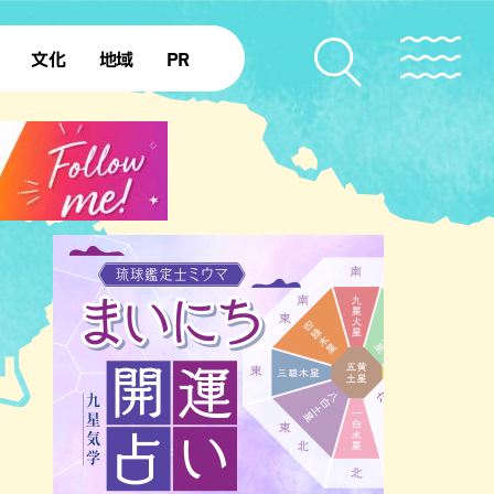
文化
地域
PR
復帰50年
本島北部
本島中部
本島南部
先島諸島
北部離島
南部離島