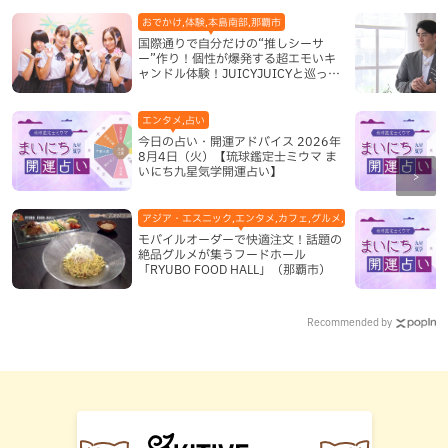
おでかけ,体験,本島南部,那覇市
国際通りで自分だけの“推しシーサ
ー”作り！個性が爆発する超エモいキ
ャンドル体験！JUICYJUICYと巡って
沖縄新定番を探す
エンタメ,占い
今日の占い・開運アドバイス 2026年
8月4日（火）【琉球鑑定士ミウマ ま
いにち九星気学開運占い】
アジア・エスニック,エンタメ,カフェ,グルメ,テレビ,中華,地域,本島
モバイルオーダーで快適注文！話題の
絶品グルメが集うフードホール
「RYUBO FOOD HALL」（那覇市）
Recommended by