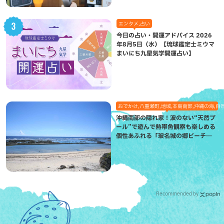
エンタメ,占い
今日の占い・開運アドバイス 2026
年8月5日（水）【琉球鑑定士ミウマ
まいにち九星気学開運占い】
おでかけ,八重瀬町,地域,本島南部,沖縄の海,自
沖縄南部の隠れ家！波のない“天然プ
ール”で遊んで熱帯魚観察も楽しめる
個性あふれる「玻名城の郷ビーチ」
（八重瀬町）
Recommended by