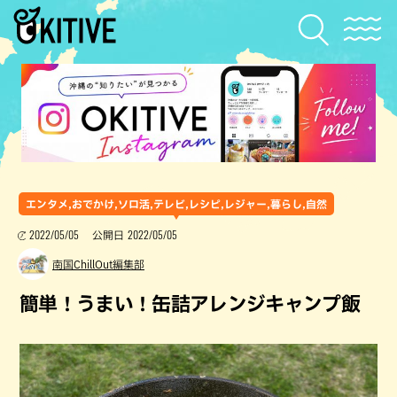
エンタメ,おでかけ,ソロ活,テレビ,レシピ,レジャー,暮らし,自然
2022/05/05
2022/05/05
公開日
南国ChillOut編集部
簡単！うまい！缶詰アレンジキャンプ飯