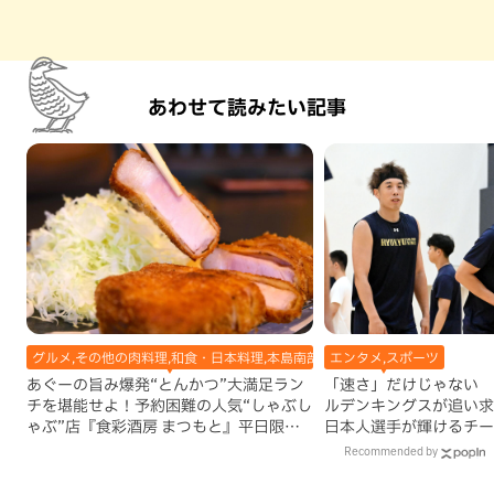
あわせて読みたい記事
グルメ,その他の肉料理,和食・日本料理,本島南部,那覇市
エンタメ,スポーツ
あぐーの旨み爆発“とんかつ”大満足ラン
「速さ」だけじゃない 
チを堪能せよ！予約困難の人気“しゃぶし
ルデンキングスが追い求
ゃぶ”店『食彩酒房 まつもと』平日限定
日本人選手が輝けるチー
でオープン（那覇市）
Recommended by