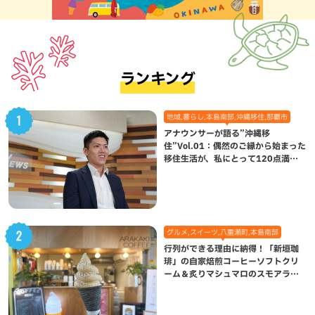
ランキング
地域,暮らし,本島南部,沖縄移住,那覇市
アナウンサーが語る”沖縄移
住”Vol.01：偶然のご縁から始まった
移住生活が、私にとって120点満点
になった理由
グルメ,スイーツ,八重瀬町,本島南部
行列ができる理由に納得！「新垣珈
琲」の自家焙煎コーヒーソフトクリ
ーム＆炙りマシュマロのスモアラテ
が絶品（八重瀬町）