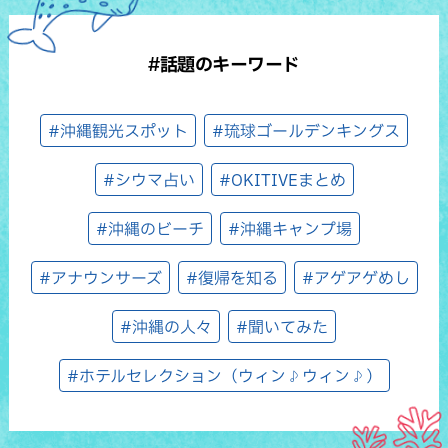
#話題のキーワード
#沖縄観光スポット
#琉球ゴールデンキングス
#シウマ占い
#OKITIVEまとめ
#沖縄のビーチ
#沖縄キャンプ場
#アナウンサーズ
#復帰を知る
#アゲアゲめし
#沖縄の人々
#聞いてみた
#ホテルセレクション（ウィン♪ウィン♪）