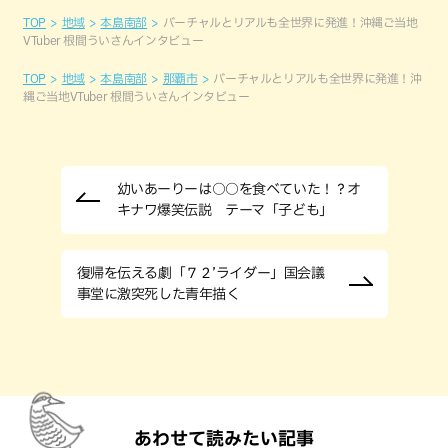
TOP
地域
本島南部
バーチャルとリアルも全世界に発進！沖縄ご当地
VTuber 根間ういさんインタビュー
TOP
地域
本島南部
那覇市
バーチャルとリアルも全世界に発進！沖
縄ご当地VTuber 根間ういさんインタビュー
幼いあーりーは○○を食べていた！？オ
キナワ爆笑伝説 テーマ「子ども」
復帰を伝える劇「７２’ライダー」国会議
事堂に激突死した青年描く
あわせて読みたい記事