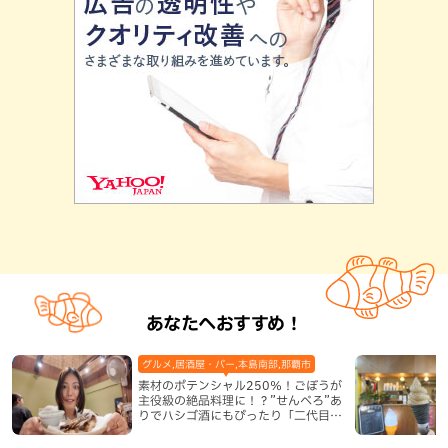
あなたへおすすめ！
グルメ,居酒屋・バー,本島南部,那覇市
素材のポテンシャル250％！ごぼうが
主役級の絶品料理に！？”せんべろ”あ
りでハシゴ酒にもぴったり「二代目ふ
み坊亭」（那覇市）