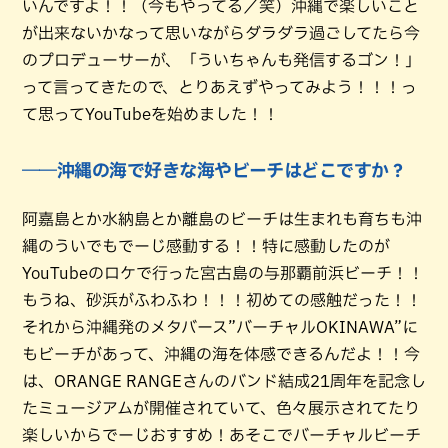
いんですよ！！（今もやってる／笑）沖縄で楽しいこと
が出来ないかなって思いながらダラダラ過ごしてたら今
のプロデューサーが、「ういちゃんも発信するゴン！」
って言ってきたので、とりあえずやってみよう！！！っ
て思ってYouTubeを始めました！！
――沖縄の海で好きな海やビーチはどこですか？
阿嘉島とか水納島とか離島のビーチは生まれも育ちも沖
縄のういでもでーじ感動する！！特に感動したのが
YouTubeのロケで行った宮古島の与那覇前浜ビーチ！！
もうね、砂浜がふわふわ！！！初めての感触だった！！
それから沖縄発のメタバース”バーチャルOKINAWA”に
もビーチがあって、沖縄の海を体感できるんだよ！！今
は、ORANGE RANGEさんのバンド結成21周年を記念し
たミュージアムが開催されていて、色々展示されてたり
楽しいからでーじおすすめ！あそこでバーチャルビーチ