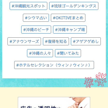
#沖縄観光スポット
#琉球ゴールデンキングス
#シウマ占い
#OKITIVEまとめ
#沖縄のビーチ
#沖縄キャンプ場
#アナウンサーズ
#復帰を知る
#アゲアゲめし
#沖縄の人々
#聞いてみた
#ホテルセレクション（ウィン♪ウィン♪）