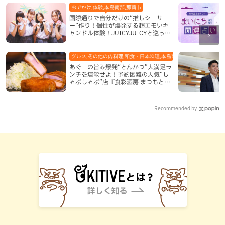
おでかけ,体験,本島南部,那覇市
国際通りで自分だけの“推しシーサ
ー”作り！個性が爆発する超エモいキ
ャンドル体験！JUICYJUICYと巡って
沖縄新定番を探す
グルメ,その他の肉料理,和食・日本料理,本島南部,那覇市
あぐーの旨み爆発“とんかつ”大満足ラ
ンチを堪能せよ！予約困難の人気“し
ゃぶしゃぶ”店『食彩酒房 まつもと』
平日限定でオープン（那覇市）
Recommended by