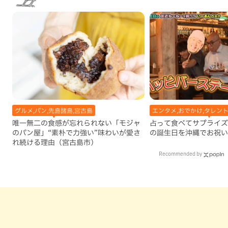
グルメ,パン,先島諸島,宮古島
エンタメ,おでかけ,タレン
唯一無二の食感が忘れられない「モジャ
占って食べてサプライズ
のパン屋」“素朴で力強い”味わいが愛さ
の誕生日を沖縄でお祝い
れ続ける理由（宮古島市）
Recommended by