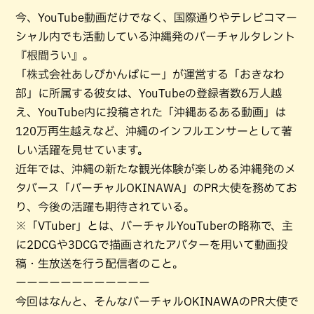
今、YouTube動画だけでなく、国際通りやテレビコマー
シャル内でも活動している沖縄発のバーチャルタレント
『根間うい』。
「株式会社あしびかんぱにー」が運営する「おきなわ
部」に所属する彼女は、YouTubeの登録者数6万人越
え、YouTube内に投稿された「沖縄あるある動画」は
120万再生越えなど、沖縄のインフルエンサーとして著
しい活躍を見せています。
近年では、沖縄の新たな観光体験が楽しめる沖縄発のメ
タバース「バーチャルOKINAWA」のPR大使を務めてお
り、今後の活躍も期待されている。
※「VTuber」とは、バーチャルYouTuberの略称で、主
に2DCGや3DCGで描画されたアバターを用いて動画投
稿・生放送を行う配信者のこと。
ーーーーーーーーーーーー
今回はなんと、そんなバーチャルOKINAWAのPR大使で