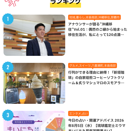
ランキング
地域,暮らし,本島南部,沖縄移住,那覇市
アナウンサーが語る”沖縄移
住”Vol.01：偶然のご縁から始まった
移住生活が、私にとって120点満点
になった理由
グルメ,スイーツ,八重瀬町,本島南部
行列ができる理由に納得！「新垣珈
琲」の自家焙煎コーヒーソフトクリ
ーム＆炙りマシュマロのスモアラテ
が絶品（八重瀬町）
エンタメ,占い
今日の占い・開運アドバイス 2026
年8月5日（水）【琉球鑑定士ミウマ
まいにち九星気学開運占い】