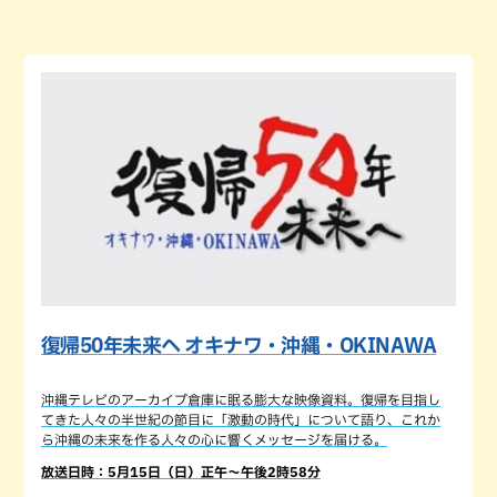
復帰50年未来へ オキナワ・沖縄・OKINAWA
沖縄テレビのアーカイブ倉庫に眠る膨大な映像資料。復帰を目指し
てきた人々の半世紀の節目に「激動の時代」について語り、これか
ら沖縄の未来を作る人々の心に響くメッセージを届ける。
放送日時：5月15日（日）正午～午後2時58分