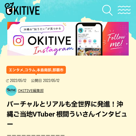
エンタメ,コラム,本島南部,那覇市
2022/05/12
2022/05/12
公開日
OKITIVE編集部
バーチャルとリアルも全世界に発進！沖
縄ご当地VTuber 根間ういさんインタビュ
ー
ーーーーーーーーーーーー