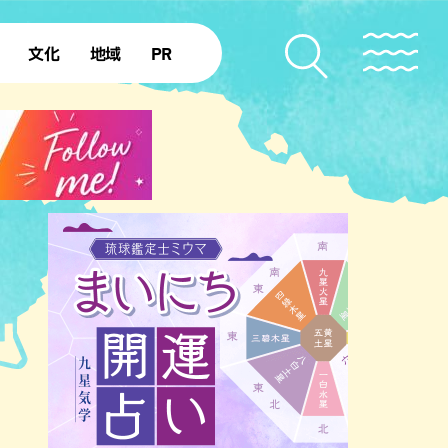
文化
地域
PR
復帰50年
本島北部
本島中部
本島南部
先島諸島
北部離島
南部離島