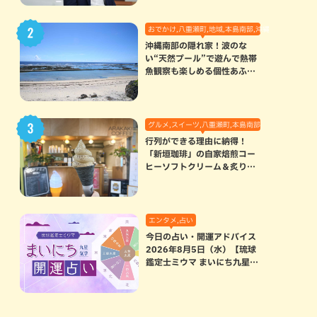
おでかけ,八重瀬町,地域,本島南部,沖縄の海,自然
沖縄南部の隠れ家！波のな
い“天然プール”で遊んで熱帯
魚観察も楽しめる個性あふれ
る「玻名城の郷ビーチ」（八
重瀬町）
グルメ,スイーツ,八重瀬町,本島南部
行列ができる理由に納得！
「新垣珈琲」の自家焙煎コー
ヒーソフトクリーム＆炙りマ
シュマロのスモアラテが絶品
（八重瀬町）
エンタメ,占い
今日の占い・開運アドバイス
2026年8月5日（水）【琉球
鑑定士ミウマ まいにち九星気
学開運占い】