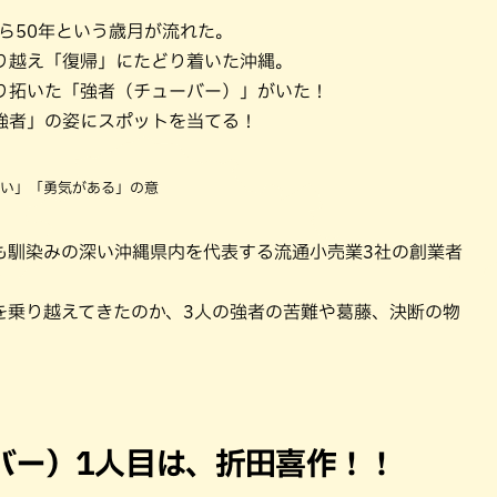
パン
カレー
から50年という歳月が流れた。
バーガー
タコス・タコライス
り越え「復帰」にたどり着いた沖縄。
り拓いた「強者（チューバー）」がいた！
強者」の姿にスポットを当てる！
い」「勇気がある」の意
も馴染みの深い沖縄県内を代表する流通小売業3社の創業者
を乗り越えてきたのか、3人の強者の苦難や葛藤、決断の物
バー）1人目は、折田喜作！！