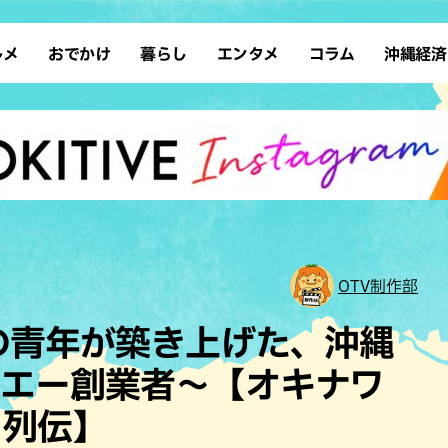
ルメ
おでかけ
暮らし
エンタメ
コラム
沖縄経済
ーメン
デート
沖縄そば
レシピ
スポーツ
ドライブ
SDGs
占い
クアウト
散歩
ファッション
カフェ
タレント・芸人
ソロ活
ローカルニュース
テレビ
・魚料理
自然
和食・日本料理
沖縄移住
イベント
子ども
沖縄旧暦行事
縄料理
歴史
アジア・エスニック
体験
中華
レジャー
イタリアン
アート
OTV制作部
西洋料理
ショッピング
フレンチ
ホテル
の青年が築き上げた、沖縄
キ・焼肉
サウナ
焼鳥・串料理
公園
ンエー創業者～【オキナワ
の肉料理
沖縄の海
居酒屋・バー
）列伝】
・バイキング
スイーツ