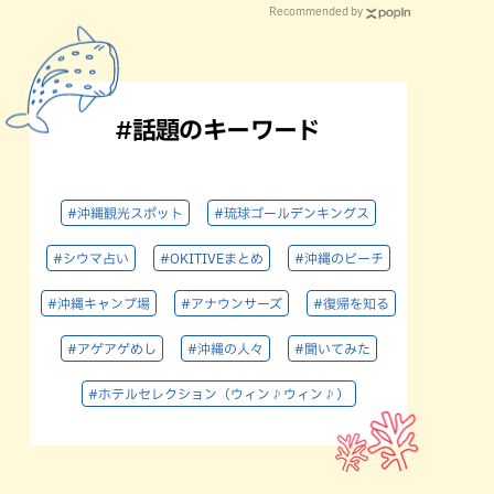
Recommended by
#話題のキーワード
#沖縄観光スポット
#琉球ゴールデンキングス
#シウマ占い
#OKITIVEまとめ
#沖縄のビーチ
#沖縄キャンプ場
#アナウンサーズ
#復帰を知る
#アゲアゲめし
#沖縄の人々
#聞いてみた
#ホテルセレクション（ウィン♪ウィン♪）