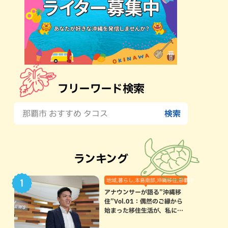
フリーワード検索
ランキング
地域,暮らし,本島南部,沖縄移住,那覇市
アナウンサーが語る”沖縄移
住”Vol.01：偶然のご縁から
始まった移住生活が、私にと
って120点満点になった理由