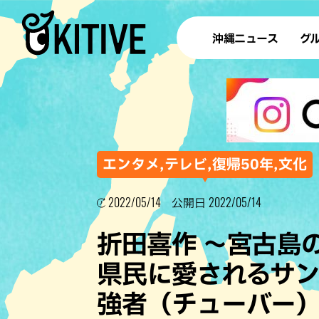
沖縄ニュース
グ
ラ
テイ
すし
沖
エンタメ,テレビ,復帰50年,文化
2022/05/14
2022/05/14
公開日
洋食・
折田喜作 ～宮古島
ステー
県民に愛されるサ
その他
強者（チューバー
ブッフェ