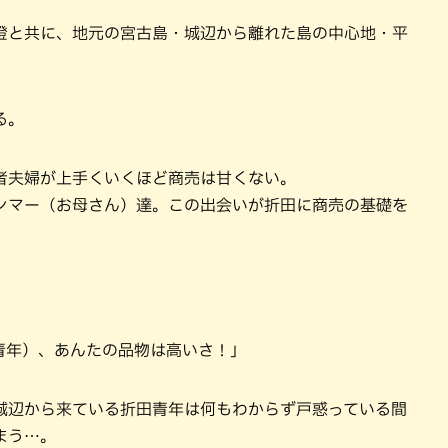
妻・澄と共に、地元の宮古島・城辺から離れた島の中心地・平
る。
者夫婦が上手くいくほど商売は甘くない。
ンマー（お母さん）達。この出会いが折田に商売の基礎を
青年）、あんたの品物は高いさ！」
城辺から来ている折田青年は何もわからず戸惑っている間
まう…。