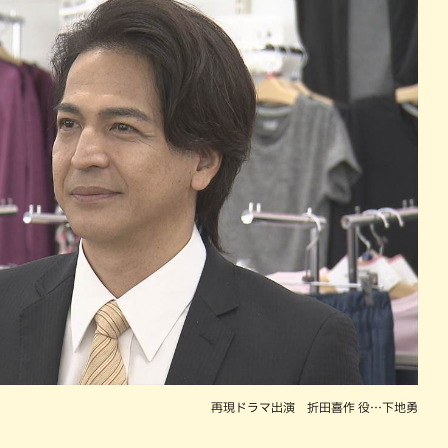
再現ドラマ出演 折田喜作 役…下地勇