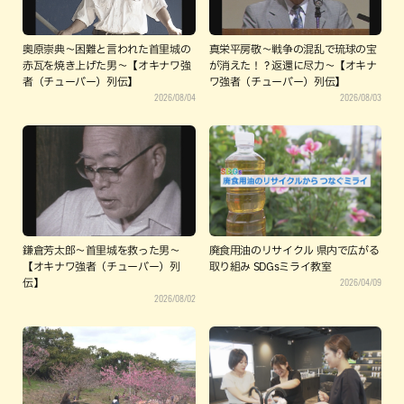
奥原崇典～困難と言われた首里城の
真栄平房敬～戦争の混乱で琉球の宝
赤瓦を焼き上げた男～【オキナワ強
が消えた！？返還に尽力～【オキナ
者（チューバー）列伝】
ワ強者（チューバー）列伝】
2026/08/04
2026/08/03
鎌倉芳太郎～首里城を救った男～
廃食用油のリサイクル 県内で広がる
【オキナワ強者（チューバー）列
取り組み SDGsミライ教室
2026/04/09
伝】
2026/08/02