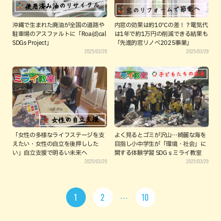
沖縄で生まれた廃油が全国の道路や
内窓の効果は約10℃の差！？電気代
駐車場のアスファルトに「Roa(d)cal
は1年で約1万円の削減できる結果も
SDGs Project」
「先進的窓リノベ2025事業」
2025/03/29
2025/03/29
「女性の多様なライフステージを支
よく見るとゴミが沢山…綺麗な海を
えたい・女性の自立を後押しした
目指し小中学生が「環境・社会」に
い」自立支援で明るい未来へ
関する体験学習 SDGｓミライ教室
2025/03/29
2025/03/29
1
2
10