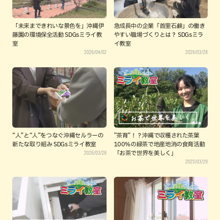
「未来まできれいな景色を」沖縄伊
急成長中の企業「首里石鹸」の働き
藤園の環境保全活動 SDGsミライ教
やすい職場づくりとは？ SDGsミラ
室
イ教室
2026/04/02
2026/03/28
“人”と“人”をつなぐ沖縄セルラーの
”茶育”！？沖縄で収穫された茶葉
新たな取り組み SDGsミライ教室
100%の緑茶で地産地消の食育活動
2026/03/28
「お茶で世界を美しく」
2025/03/29