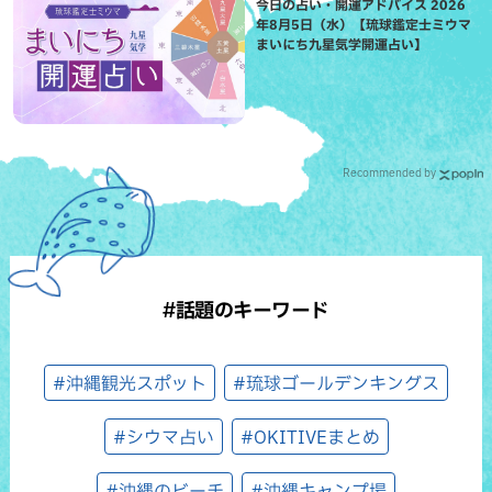
今日の占い・開運アドバイス 2026
年8月5日（水）【琉球鑑定士ミウマ
まいにち九星気学開運占い】
Recommended by
#話題のキーワード
#沖縄観光スポット
#琉球ゴールデンキングス
#シウマ占い
#OKITIVEまとめ
#沖縄のビーチ
#沖縄キャンプ場