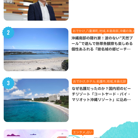
になった理由
おでかけ,八重瀬町,地域,本島南部,沖縄の海,自
沖縄南部の隠れ家！波のない“天然プ
ール”で遊んで熱帯魚観察も楽しめる
個性あふれる「玻名城の郷ビーチ」
（八重瀬町）
おでかけ,ホテル,名護市,地域,本島北部
なぜ名護だったのか？国内初のビー
チリゾート「コートヤード・バイ・
マリオット沖縄リゾート」に込めら
れた想い
エンタメ,占い