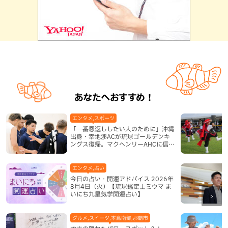
あなたへおすすめ！
エンタメ,スポーツ
「一番恩返ししたい人のために」沖縄
出身・幸地渉ACが琉球ゴールデンキ
ングス復帰。マクヘンリーAHCに信頼
を寄せる理由
エンタメ,占い
今日の占い・開運アドバイス 2026年
8月4日（火）【琉球鑑定士ミウマ ま
いにち九星気学開運占い】
グルメ,スイーツ,本島南部,那覇市