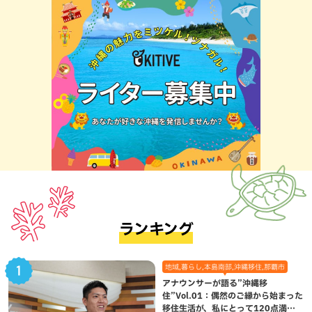
ランキング
地域,暮らし,本島南部,沖縄移住,那覇市
アナウンサーが語る”沖縄移
住”Vol.01：偶然のご縁から始まった
移住生活が、私にとって120点満点