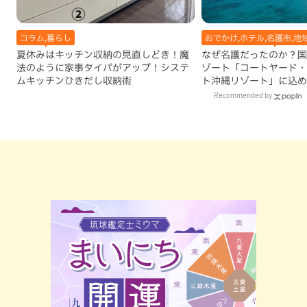
コラム,暮らし
おでかけ,ホテル,名護市,地
夏休みはキッチン収納の見直しどき！魔
なぜ名護だったのか？国
法のように家事タイパがアップ！システ
ゾート「コートヤード・
ムキッチンひきだし収納術
ト沖縄リゾート」に込め
Recommended by