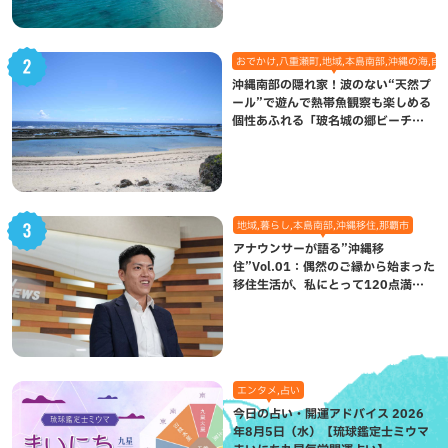
おでかけ,八重瀬町,地域,本島南部,沖縄の海,自
沖縄南部の隠れ家！波のない“天然プ
ール”で遊んで熱帯魚観察も楽しめる
個性あふれる「玻名城の郷ビーチ」
（八重瀬町）
地域,暮らし,本島南部,沖縄移住,那覇市
アナウンサーが語る”沖縄移
住”Vol.01：偶然のご縁から始まった
移住生活が、私にとって120点満点
になった理由
エンタメ,占い
今日の占い・開運アドバイス 2026
年8月5日（水）【琉球鑑定士ミウマ