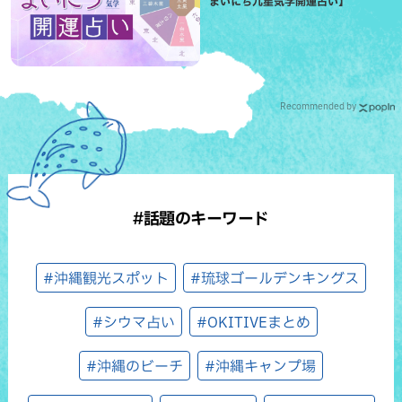
まいにち九星気学開運占い】
Recommended by
#話題のキーワード
#沖縄観光スポット
#琉球ゴールデンキングス
#シウマ占い
#OKITIVEまとめ
#沖縄のビーチ
#沖縄キャンプ場