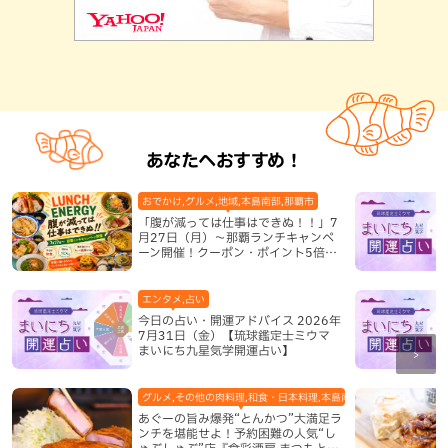
あなたへおすすめ！
おでかけ,グルメ,地域,本島南部,那覇市
「腹が減っては仕事はできぬ！！」7
月27日（月）〜那覇ランチキャンペ
ーン開催！クーポン・ポイント5倍・
限定グッズが当たる12日間
エンタメ,占い
今日の占い・開運アドバイス 2026年
7月31日（金）【琉球鑑定士ミウマ
まいにち九星気学開運占い】
グルメ,その他の肉料理,和食・日本料理,本島南部,那覇市
あぐーの旨み爆発“とんかつ”大満足ラ
ンチを堪能せよ！予約困難の人気“し
ゃぶしゃぶ”店『食彩酒房 まつもと』