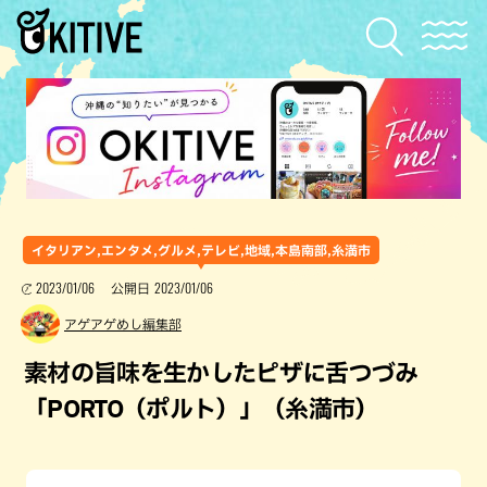
イタリアン,エンタメ,グルメ,テレビ,地域,本島南部,糸満市
2023/01/06
2023/01/06
公開日
アゲアゲめし編集部
素材の旨味を生かしたピザに舌つづみ
「PORTO（ポルト）」（糸満市）