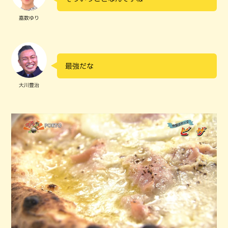
嘉数ゆり
最強だな
大川豊治