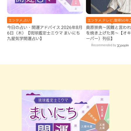
エンタメ,占い
エンタメ,テレビ,復帰50年,
今日の占い・開運アドバイス 2026年8月
奥原崇典～困難と言われ
6日（木）【琉球鑑定士ミウマ まいにち
を焼き上げた男～【オキ
九星気学開運占い】
ーバー）列伝】
Recommended by