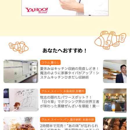
あなたへおすすめ！
コラム,暮らし
夏休みはキッチン収納の見直しどき！
魔法のように家事タイパがアップ！シ
ステムキッチンひきだし収納術
グルメ,スイーツ,本島南部,那覇市
牧志の隠れたパワースポット？！
「日々草」でボクシング界の世界王者
が味わった黒糖ぜんざいを堪能！貴重
なサインと手作りケーキも要チェック
（那覇市）
グルメ,スイーツ,パン,嘉手納町,本島中部
2時間半で完売！“あの味”が忘れられ
なくて始めた、週末限定のシナモンロ