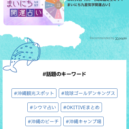
まいにち九星気学開運占い】
Recommended by
#話題のキーワード
#沖縄観光スポット
#琉球ゴールデンキングス
#シウマ占い
#OKITIVEまとめ
#沖縄のビーチ
#沖縄キャンプ場