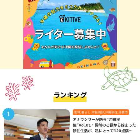
ランキング
地域,暮らし,本島南部,沖縄移住,那覇市
アナウンサーが語る”沖縄移
住”Vol.01：偶然のご縁から始まった
移住生活が、私にとって120点満点
になった理由