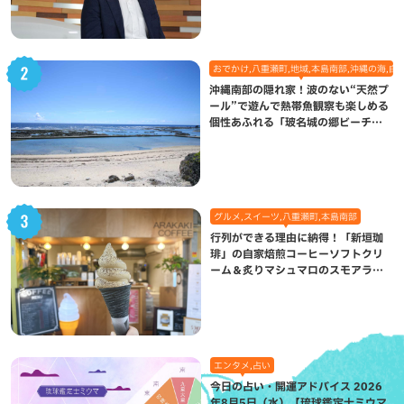
おでかけ,八重瀬町,地域,本島南部,沖縄の海,自
沖縄南部の隠れ家！波のない“天然プ
ール”で遊んで熱帯魚観察も楽しめる
個性あふれる「玻名城の郷ビーチ」
（八重瀬町）
グルメ,スイーツ,八重瀬町,本島南部
行列ができる理由に納得！「新垣珈
琲」の自家焙煎コーヒーソフトクリ
ーム＆炙りマシュマロのスモアラテ
が絶品（八重瀬町）
エンタメ,占い
今日の占い・開運アドバイス 2026
年8月5日（水）【琉球鑑定士ミウマ