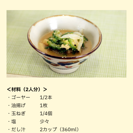
＜材料（2人分）＞
・ゴーヤー 1/2本
・油揚げ 1枚
・玉ねぎ 1/4個
・塩 少々
・だし汁 2カップ（360ml）