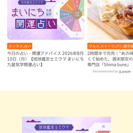
エンタメ,占い
グルメ,スイーツ,パン,嘉手
今日の占い・開運アドバイス 2026年8月
2時間半で完売！“あの
10日（月）【琉球鑑定士ミウマ まいにち
くて始めた、週末限定の
九星気学開運占い】
専門店「Shima buns
Recommended by