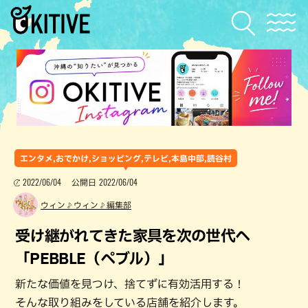
エンタメ,おでかけ,ショッピング,テレビ,本島中部,読谷村
2022/06/04
2022/06/04
公開日
ウィン♪ウィン♪編集部
受け継がれてきた家具を次の世代へ
「PEBBLE（ペブル）」
新たな価値を見つけ、捨てずに有効活用する！
そんな取り組みをしている店舗を紹介します。