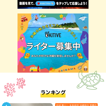
ランキング
地域,暮らし,本島南部,沖縄移住,那覇市