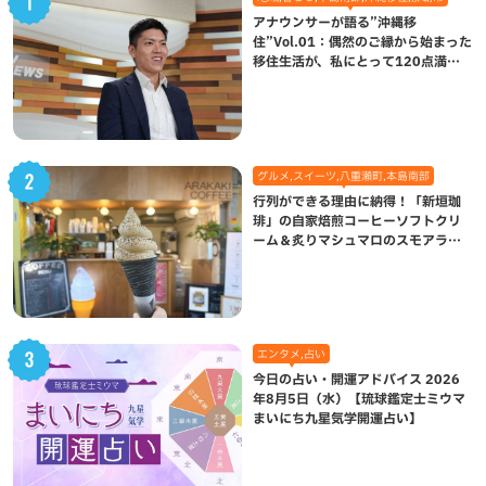
アナウンサーが語る”沖縄移
住”Vol.01：偶然のご縁から始まった
移住生活が、私にとって120点満点
になった理由
グルメ,スイーツ,八重瀬町,本島南部
行列ができる理由に納得！「新垣珈
琲」の自家焙煎コーヒーソフトクリ
ーム＆炙りマシュマロのスモアラテ
が絶品（八重瀬町）
エンタメ,占い
今日の占い・開運アドバイス 2026
年8月5日（水）【琉球鑑定士ミウマ
まいにち九星気学開運占い】