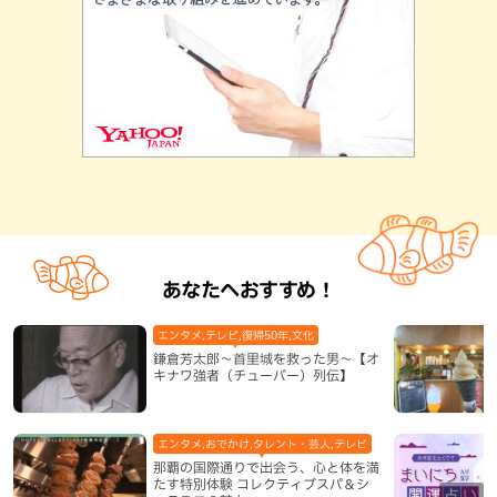
あなたへおすすめ！
エンタメ,テレビ,復帰50年,文化
鎌倉芳太郎～首里城を救った男～【オ
キナワ強者（チューバー）列伝】
エンタメ,おでかけ,タレント・芸人,テレビ
那覇の国際通りで出会う、心と体を満
たす特別体験 コレクティブスパ＆シ