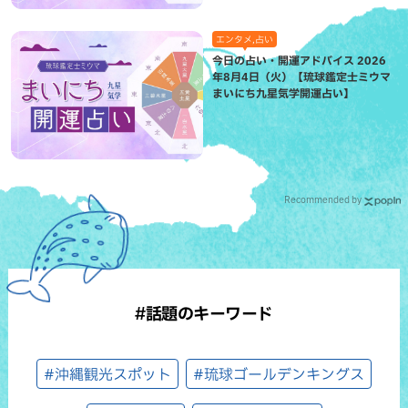
エンタメ,占い
今日の占い・開運アドバイス 2026
年8月4日（火）【琉球鑑定士ミウマ
まいにち九星気学開運占い】
Recommended by
#話題のキーワード
#沖縄観光スポット
#琉球ゴールデンキングス