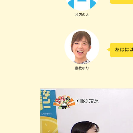
お店の人
あははは
嘉数ゆり