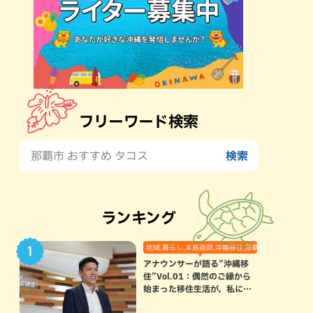
フリーワード検索
ランキング
地域,暮らし,本島南部,沖縄移住,那覇市
アナウンサーが語る”沖縄移
住”Vol.01：偶然のご縁から
始まった移住生活が、私にと
って120点満点になった理由