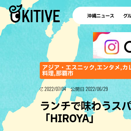
沖縄ニュース
グ
ラ
テイ
すし
沖
アジア・エスニック,エンタメ,カレ
料理,那覇市
2022/07/04
2022/06/29
洋食・
公開日
ステー
ランチで味わうス
その他
「HIROYA」
ブッフェ