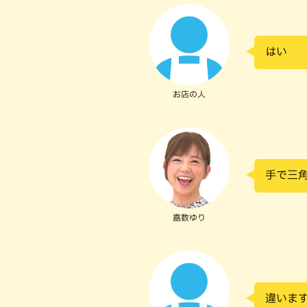
はい
お店の人
手で三
嘉数ゆり
違います