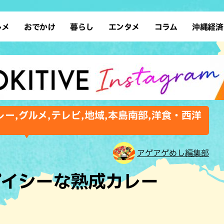
ルメ
おでかけ
暮らし
エンタメ
コラム
沖縄経済
ーメン
デート
沖縄そば
レシピ
スポーツ
ドライブ
SDGs
占い
クアウト
散歩
ファッション
カフェ
タレント・芸人
ソロ活
ローカルニュース
テレビ
・魚料理
自然
和食・日本料理
沖縄移住
イベント
子ども
沖縄旧暦行事
縄料理
歴史
アジア・エスニック
体験
ー,グルメ,テレビ,地域,本島南部,洋食・西洋
中華
レジャー
イタリアン
アート
西洋料理
ショッピング
フレンチ
ホテル
アゲアゲめし編集部
キ・焼肉
サウナ
焼鳥・串料理
公園
パイシーな熟成カレー
の肉料理
沖縄の海
居酒屋・バー
・バイキング
スイーツ