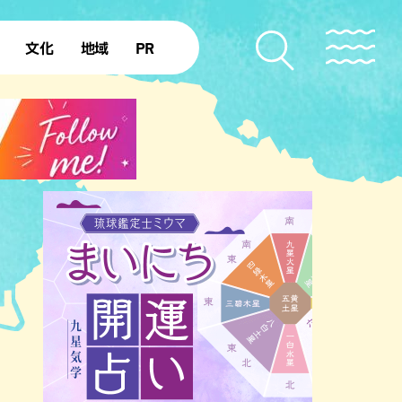
文化
地域
PR
復帰50年
本島北部
本島中部
本島南部
先島諸島
北部離島
南部離島