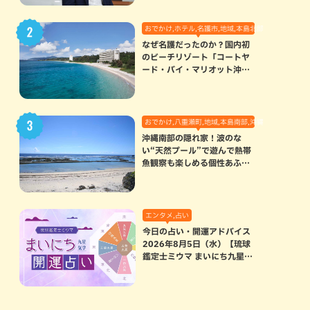
おでかけ,ホテル,名護市,地域,本島北部
なぜ名護だったのか？国内初
のビーチリゾート「コートヤ
ード・バイ・マリオット沖縄
リゾート」に込められた想い
おでかけ,八重瀬町,地域,本島南部,沖縄の海,自然
沖縄南部の隠れ家！波のな
い“天然プール”で遊んで熱帯
魚観察も楽しめる個性あふれ
る「玻名城の郷ビーチ」（八
重瀬町）
エンタメ,占い
今日の占い・開運アドバイス
2026年8月5日（水）【琉球
鑑定士ミウマ まいにち九星気
学開運占い】