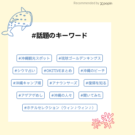
Recommended by
#話題のキーワード
#沖縄観光スポット
#琉球ゴールデンキングス
#シウマ占い
#OKITIVEまとめ
#沖縄のビーチ
#沖縄キャンプ場
#アナウンサーズ
#復帰を知る
#アゲアゲめし
#沖縄の人々
#聞いてみた
#ホテルセレクション（ウィン♪ウィン♪）