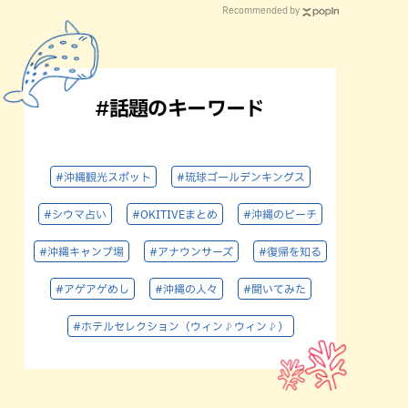
Recommended by
#話題のキーワード
#沖縄観光スポット
#琉球ゴールデンキングス
#シウマ占い
#OKITIVEまとめ
#沖縄のビーチ
#沖縄キャンプ場
#アナウンサーズ
#復帰を知る
#アゲアゲめし
#沖縄の人々
#聞いてみた
#ホテルセレクション（ウィン♪ウィン♪）