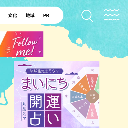
文化
地域
PR
復帰50年
本島北部
本島中部
本島南部
先島諸島
北部離島
南部離島