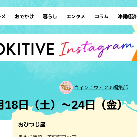
ルメ
おでかけ
暮らし
エンタメ
コラム
沖縄経済
ーメン
デート
沖縄そば
レシピ
スポーツ
ドライブ
SDGs
占い
クアウト
散歩
ファッション
カフェ
タレント・芸人
ソロ活
ローカルニュース
テレビ
・魚料理
自然
和食・日本料理
沖縄移住
イベント
子ども
沖縄旧暦行事
縄料理
歴史
アジア・エスニック
体験
中華
レジャー
イタリアン
アート
ウィン♪ウィン♪編集部
西洋料理
ショッピング
フレンチ
ホテル
6月18日（土）～24日（金）
キ・焼肉
サウナ
焼鳥・串料理
公園
の肉料理
沖縄の海
居酒屋・バー
おひつじ座
・バイキング
スイーツ