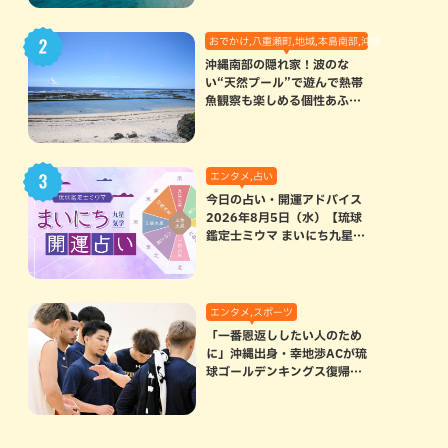
おでかけ,八重瀬町,地域,本島南部,沖縄の海,自然
沖縄南部の隠れ家！波のな
い“天然プール”で遊んで熱帯
魚観察も楽しめる個性あふれ
る「玻名城の郷ビーチ」（八
重瀬町）
エンタメ,占い
今日の占い・開運アドバイス
2026年8月5日（水）【琉球
鑑定士ミウマ まいにち九星気
学開運占い】
エンタメ,スポーツ
「一番恩返ししたい人のため
に」沖縄出身・幸地渉ACが琉
球ゴールデンキングス復帰。
マクヘンリーAHCに信頼を寄
せる理由