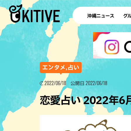
沖縄ニュース
グ
ラ
テイ
すし
沖
エンタメ,占い
2022/06/18
2022/06/18
公開日
洋食・
恋愛占い 2022年
ステー
その他
ブッフェ