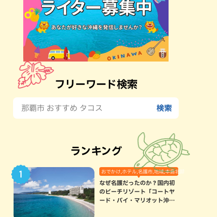
フリーワード検索
ランキング
おでかけ,ホテル,名護市,地域,本島北部
なぜ名護だったのか？国内初
のビーチリゾート「コートヤ
ード・バイ・マリオット沖縄
リゾート」に込められた想い