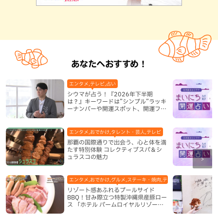
あなたへおすすめ！
エンタメ,テレビ,占い
シウマが占う！『2026年下半期
は？』キーワードは”シンプル”ラッキ
ーナンバーや開運スポット、開運フー
ドも紹介
エンタメ,おでかけ,タレント・芸人,テレビ
那覇の国際通りで出会う、心と体を満
たす特別体験 コレクティブスパ＆シ
ュラスコの魅力
エンタメ,おでかけ,グルメ,ステーキ・焼肉,テレビ,ホテル,地域,本島
リゾート感あふれるプールサイド
BBQ！甘み際立つ特製沖縄県産豚ロー
ス 「ホテル パームロイヤルリゾート
国際通り」（那覇市）