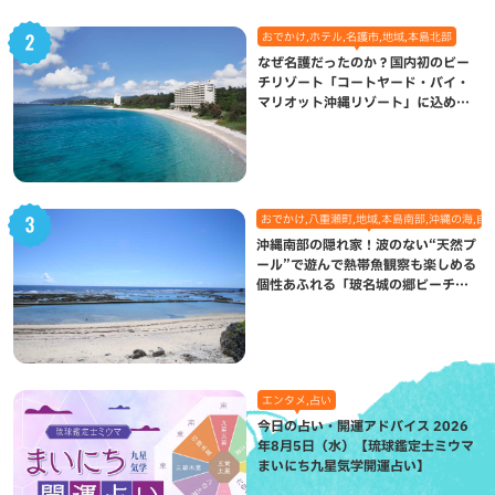
おでかけ,ホテル,名護市,地域,本島北部
なぜ名護だったのか？国内初のビー
チリゾート「コートヤード・バイ・
マリオット沖縄リゾート」に込めら
れた想い
おでかけ,八重瀬町,地域,本島南部,沖縄の海,自
沖縄南部の隠れ家！波のない“天然プ
ール”で遊んで熱帯魚観察も楽しめる
個性あふれる「玻名城の郷ビーチ」
（八重瀬町）
エンタメ,占い
今日の占い・開運アドバイス 2026
年8月5日（水）【琉球鑑定士ミウマ
まいにち九星気学開運占い】