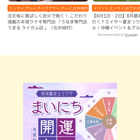
エンタメ,グルメ,テイクアウト,テレビ,北中城村,和食・日本料理,地域,本島中部
イベント,エンタメ,おでかけ
注文毎に香ばしく炭火で焼く！ こだわり
【8月1日・2日】8月
満載の本格ウナギ専門店 「うなぎ専門店
行く？エイサー夏まつり
うまる ライカム店 」（北中城村）
ル！沖縄イベント＆グル
Recommended by