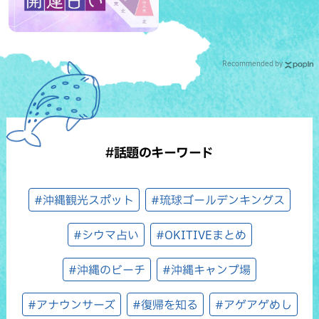
Recommended by
#話題のキーワード
#沖縄観光スポット
#琉球ゴールデンキングス
#シウマ占い
#OKITIVEまとめ
#沖縄のビーチ
#沖縄キャンプ場
#アナウンサーズ
#復帰を知る
#アゲアゲめし