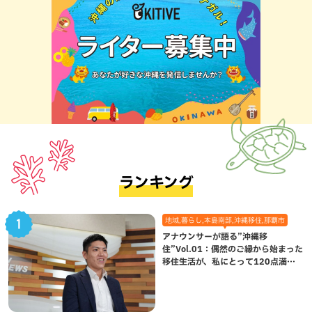
ランキング
地域,暮らし,本島南部,沖縄移住,那覇市
アナウンサーが語る”沖縄移
住”Vol.01：偶然のご縁から始まった
移住生活が、私にとって120点満点
になった理由