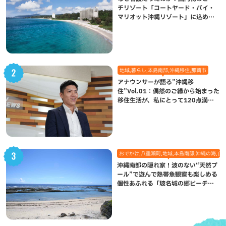
チリゾート「コートヤード・バイ・
マリオット沖縄リゾート」に込めら
れた想い
地域,暮らし,本島南部,沖縄移住,那覇市
アナウンサーが語る”沖縄移
住”Vol.01：偶然のご縁から始まった
移住生活が、私にとって120点満点
になった理由
おでかけ,八重瀬町,地域,本島南部,沖縄の海,自
沖縄南部の隠れ家！波のない“天然プ
ール”で遊んで熱帯魚観察も楽しめる
個性あふれる「玻名城の郷ビーチ」
（八重瀬町）