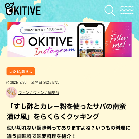
レシピ,暮らし
2021/12/20
2021/12/25
公開日
ウィン♪ウィン♪編集部
「すし酢とカレー粉を使ったサバの南蛮
漬け風」をらくらくクッキング
使い切れない調味料ってありますよね？いつもの料理に
違う調味料で味変料理を紹介！