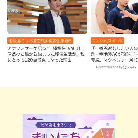
地域,暮らし,本島南部,沖縄移住,那覇市
エンタメ,スポーツ
アナウンサーが語る”沖縄移住”Vol.01：
「一番恩返ししたい人の
偶然のご縁から始まった移住生活が、私
身・幸地渉ACが琉球ゴ
にとって120点満点になった理由
復帰。マクヘンリーAH
理由
Recommended by