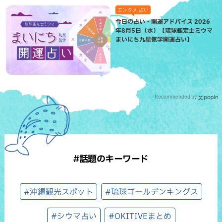
エンタメ,占い
今日の占い・開運アドバイス 2026
年8月5日（水）【琉球鑑定士ミウマ
まいにち九星気学開運占い】
Recommended by
#話題のキーワード
#沖縄観光スポット
#琉球ゴールデンキングス
#シウマ占い
#OKITIVEまとめ