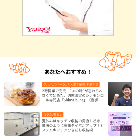
あなたへおすすめ！
グルメ,スイーツ,パン,嘉手納町,本島中部
2時間半で完売！“あの味”が忘れられ
なくて始めた、週末限定のシナモンロ
ール専門店「Shima buns」（嘉手納
町）
コラム,暮らし
夏休みはキッチン収納の見直しどき！
魔法のように家事タイパがアップ！シ
ステムキッチンひきだし収納術