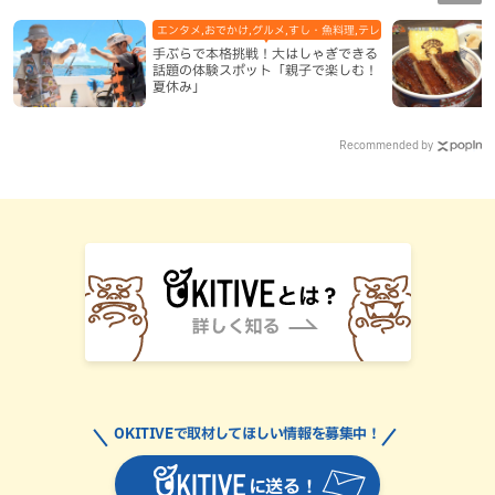
エンタメ,おでかけ,グルメ,すし・魚料理,テレビ,体験,北谷町,地域,
手ぶらで本格挑戦！大はしゃぎできる
話題の体験スポット「親子で楽しむ！
夏休み」
Recommended by
OKITIVEで取材してほしい情報を募集中！
に送る！