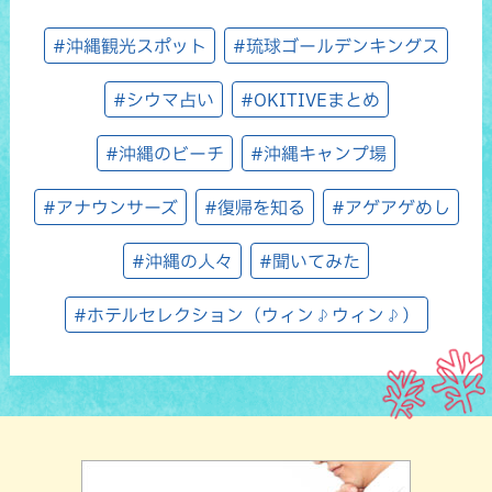
#沖縄観光スポット
#琉球ゴールデンキングス
#シウマ占い
#OKITIVEまとめ
#沖縄のビーチ
#沖縄キャンプ場
#アナウンサーズ
#復帰を知る
#アゲアゲめし
#沖縄の人々
#聞いてみた
#ホテルセレクション（ウィン♪ウィン♪）