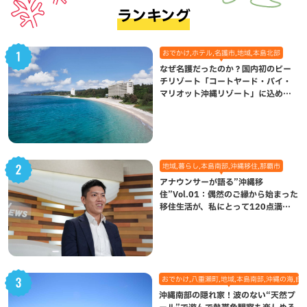
ランキング
おでかけ,ホテル,名護市,地域,本島北部
なぜ名護だったのか？国内初のビー
チリゾート「コートヤード・バイ・
マリオット沖縄リゾート」に込めら
れた想い
地域,暮らし,本島南部,沖縄移住,那覇市
アナウンサーが語る”沖縄移
住”Vol.01：偶然のご縁から始まった
移住生活が、私にとって120点満点
になった理由
おでかけ,八重瀬町,地域,本島南部,沖縄の海,自
沖縄南部の隠れ家！波のない“天然プ
ール”で遊んで熱帯魚観察も楽しめる