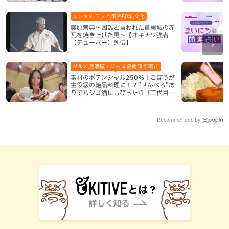
エンタメ,テレビ,復帰50年,文化
奥原崇典～困難と言われた首里城の赤
瓦を焼き上げた男～【オキナワ強者
（チューバー）列伝】
グルメ,居酒屋・バー,本島南部,那覇市
素材のポテンシャル250％！ごぼうが
主役級の絶品料理に！？”せんべろ”あ
りでハシゴ酒にもぴったり「二代目ふ
み坊亭」（那覇市）
Recommended by