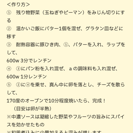
＜作り方＞
① 残り物野菜（玉ねぎやピーマン）をみじん切りにす
る
② 温かいご飯にバター1個を混ぜ、グラタン皿などに
移す
③ 耐熱容器に豚ひき肉、①、バターを入れ、ラップを
して、
600w 3分でレンチン
④ ③にパン粉を入れ混ぜ、 a の調味料も入れ混ぜ、
600w 1分レンチン
⑤ ②に④を乗せ、真ん中に卵を落とし、チーズを散ら
して、
170度のオーブンで10分程度焼いたら、完成！
（目安は卵が半熟）
※中濃ソースは凝縮した野菜やフルーツの旨みにスパイ
スを効かせたもの
※和風煮込みに少量加えると深みが増します