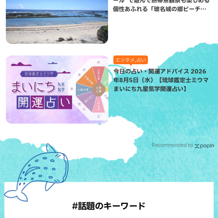
個性あふれる「玻名城の郷ビーチ」
（八重瀬町）
エンタメ,占い
今日の占い・開運アドバイス 2026
年8月5日（水）【琉球鑑定士ミウマ
まいにち九星気学開運占い】
Recommended by
#話題のキーワード