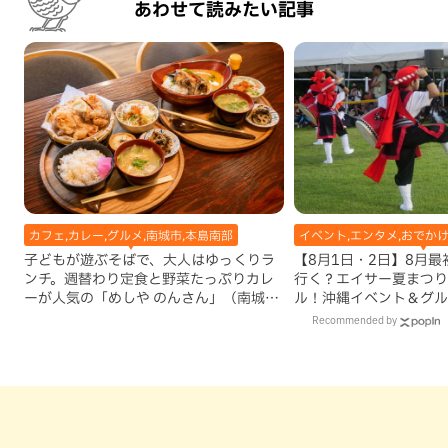
あわせて読みたい記事
カフェ,カレー,グルメ,南城市,本島南部
イベント,エンタメ,おでかけ
子どもが遊ぶそばで、大人はゆっくりラ
【8月1日・2日】8月
ンチ。週替わり定食と野菜たっぷりカレ
行く？エイサー夏まつり
ーが人気の「めしや のんさん」（南城
ル！沖縄イベント＆グル
市）
Recommended by