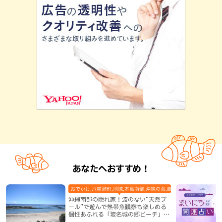
あなたへおすすめ！
おでかけ,八重瀬町,地域,本島南部,沖縄の海,自然
沖縄南部の隠れ家！波のない“天然プ
ール”で遊んで熱帯魚観察も楽しめる
個性あふれる「玻名城の郷ビーチ」
（八重瀬町）