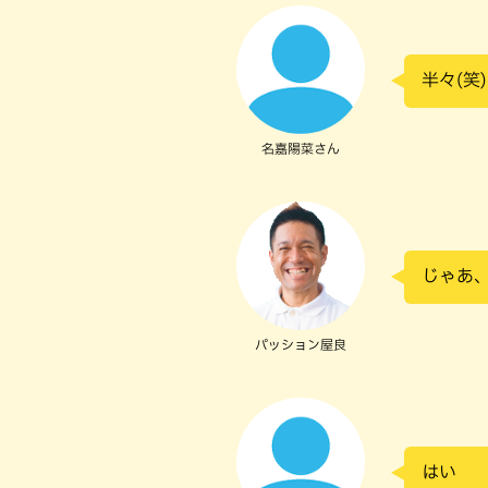
半々(笑)
名嘉陽菜さん
じゃあ、
パッション屋良
はい