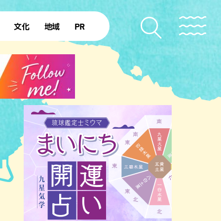
文化
地域
PR
復帰50年
本島北部
本島中部
本島南部
先島諸島
北部離島
南部離島