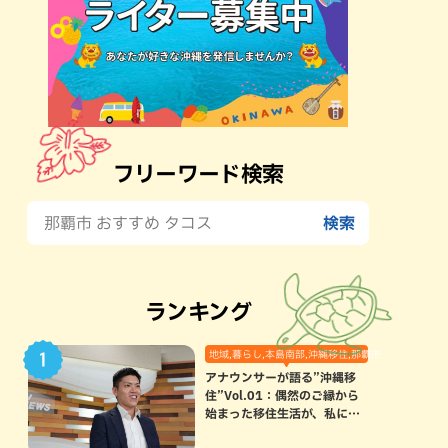
フリーワード検索
ランキング
地域,暮らし,本島南部,沖縄移住,那覇市
アナウンサーが語る”沖縄移
住”Vol.01：偶然のご縁から
始まった移住生活が、私にと
って120点満点になった理由