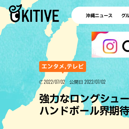
沖縄ニュース
グ
ラ
テイ
すし
沖
エンタメ,テレビ
2022/07/02
2022/07/02
公開日
洋食・
強力なロングシュ
ステー
ハンドボール界期待
その他
ブッフェ