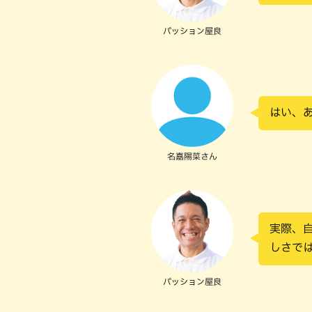
パッション屋良
はい、
名嘉陽菜さん
実際、
しさで
パッション屋良