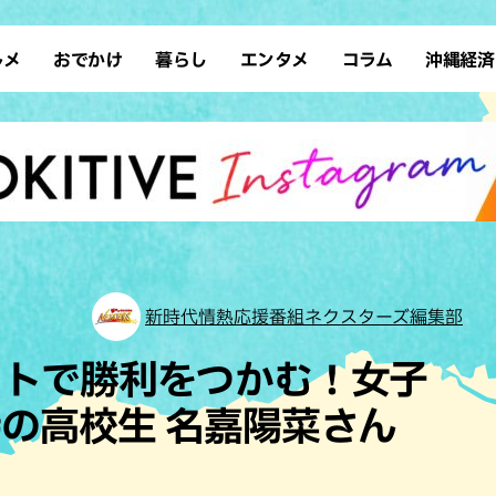
ルメ
おでかけ
暮らし
エンタメ
コラム
沖縄経済
ーメン
デート
沖縄そば
レシピ
スポーツ
ドライブ
SDGs
占い
クアウト
散歩
ファッション
カフェ
タレント・芸人
ソロ活
ローカルニュース
テレビ
・魚料理
自然
和食・日本料理
沖縄移住
イベント
子ども
沖縄旧暦行事
縄料理
歴史
アジア・エスニック
体験
中華
レジャー
イタリアン
アート
新時代情熱応援番組ネクスターズ編集部
西洋料理
ショッピング
フレンチ
ホテル
ートで勝利をつかむ！女子
キ・焼肉
サウナ
焼鳥・串料理
公園
の高校生 名嘉陽菜さん
の肉料理
沖縄の海
居酒屋・バー
・バイキング
スイーツ