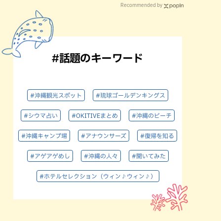
Recommended by
#話題のキーワード
#沖縄観光スポット
#琉球ゴールデンキングス
#シウマ占い
#OKITIVEまとめ
#沖縄のビーチ
#沖縄キャンプ場
#アナウンサーズ
#復帰を知る
#アゲアゲめし
#沖縄の人々
#聞いてみた
#ホテルセレクション（ウィン♪ウィン♪）