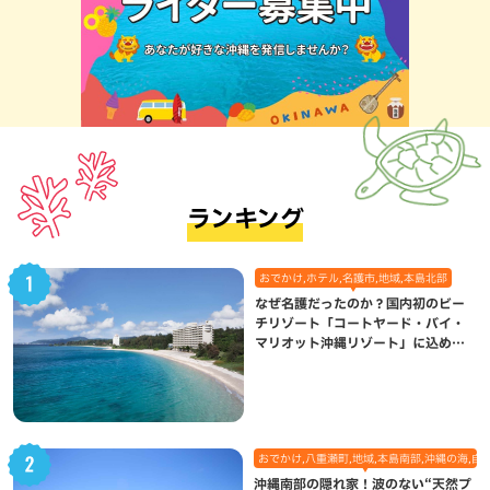
ランキング
おでかけ,ホテル,名護市,地域,本島北部
なぜ名護だったのか？国内初のビー
チリゾート「コートヤード・バイ・
マリオット沖縄リゾート」に込めら
れた想い
おでかけ,八重瀬町,地域,本島南部,沖縄の海,自
沖縄南部の隠れ家！波のない“天然プ