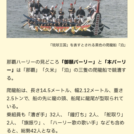
「琉球王国」を表すとされる黒色の爬龍船「泊」
那覇ハーリーの見どころ
「御願バーリー」
と
「本バーリ
ー」
は「那覇」「久米」「泊」の三隻の爬龍船で競漕す
る。
爬龍船は、長さ14.5メートル、幅2.12メートル、重さ
2.5トンで、船の先に龍の頭、船尾に龍尾が型取られて
いる。
乗組員も「漕ぎ手」32人、「鐘打ち」2人、「舵取り」
2人、「旗振り」、「ハーリー歌の歌い手」なども含め
ると、総勢42人となる。