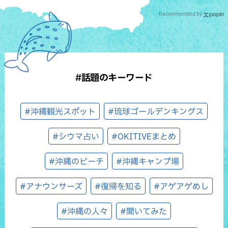
Recommended by
#話題のキーワード
#沖縄観光スポット
#琉球ゴールデンキングス
#シウマ占い
#OKITIVEまとめ
#沖縄のビーチ
#沖縄キャンプ場
#アナウンサーズ
#復帰を知る
#アゲアゲめし
#沖縄の人々
#聞いてみた