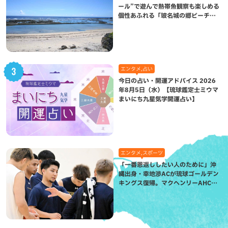
ール”で遊んで熱帯魚観察も楽しめる
個性あふれる「玻名城の郷ビーチ」
（八重瀬町）
エンタメ,占い
今日の占い・開運アドバイス 2026
年8月5日（水）【琉球鑑定士ミウマ
まいにち九星気学開運占い】
エンタメ,スポーツ
「一番恩返ししたい人のために」沖
縄出身・幸地渉ACが琉球ゴールデン
キングス復帰。マクヘンリーAHCに
信頼を寄せる理由