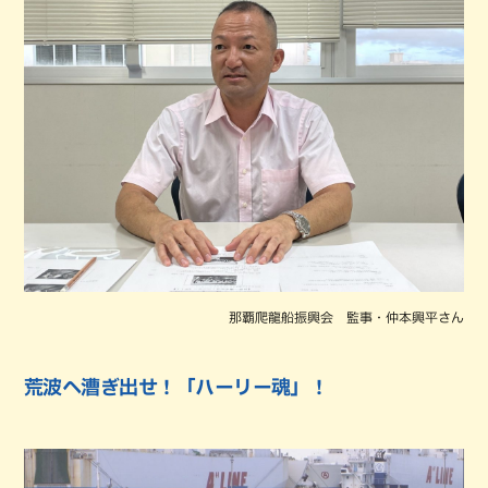
那覇爬龍船振興会 監事・仲本興平さん
荒波へ漕ぎ出せ！「ハーリー魂」！