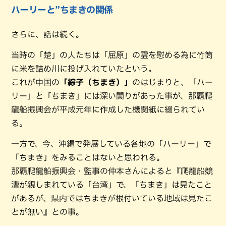
ハーリーと”ちまきの関係
さらに、話は続く。
当時の「楚」の人たちは「屈原」の霊を慰める為に竹筒
に米を詰め川に投げ入れていたという。
これが中国の
「綜子（ちまき）」
のはじまりと、「ハー
リー」と「ちまき」には深い関りがあった事が、那覇爬
龍船振興会が平成元年に作成した機関紙に綴られてい
る。
一方で、今、沖縄で発展している各地の「ハーリー」で
「ちまき」をみることはないと思われる。
那覇爬龍船振興会・監事の仲本さんによると『爬龍船競
漕が親しまれている「台湾」で、「ちまき」は見たこと
があるが、県内ではちまきが根付いている地域は見たこ
とが無い』との事。