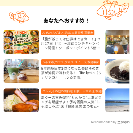
あなたへおすすめ！
おでかけ,グルメ,地域,本島南部,那覇市
「腹が減っては仕事はできぬ！！」7
月27日（月）〜那覇ランチキャンペ
ーン開催！クーポン・ポイント5倍・
限定グッズが当たる12日間
うるま市,カフェ,グルメ,スイーツ,本島中部
5年連続日本1位になった長崎そのぎ
茶が沖縄で味わえる！「lite lycka（リ
テリッカ）」（うるま市）
グルメ,その他の肉料理,和食・日本料理,本島南部,那覇市
あぐーの旨み爆発“とんかつ”大満足ラ
ンチを堪能せよ！予約困難の人気“し
ゃぶしゃぶ”店『食彩酒房 まつもと』
平日限定でオープン（那覇市）
Recommended by