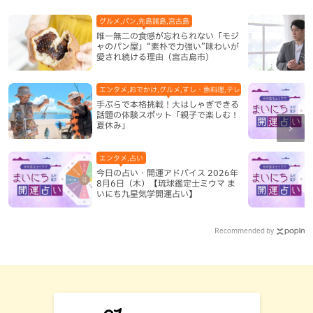
グルメ,パン,先島諸島,宮古島
唯一無二の食感が忘れられない「モジ
ャのパン屋」“素朴で力強い”味わいが
愛され続ける理由（宮古島市）
エンタメ,おでかけ,グルメ,すし・魚料理,テレビ,体験,北谷町,地域,
手ぶらで本格挑戦！大はしゃぎできる
話題の体験スポット「親子で楽しむ！
夏休み」
エンタメ,占い
今日の占い・開運アドバイス 2026年
8月6日（木）【琉球鑑定士ミウマ ま
いにち九星気学開運占い】
Recommended by