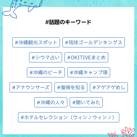
#話題のキーワード
#沖縄観光スポット
#琉球ゴールデンキングス
#シウマ占い
#OKITIVEまとめ
#沖縄のビーチ
#沖縄キャンプ場
#アナウンサーズ
#復帰を知る
#アゲアゲめし
#沖縄の人々
#聞いてみた
#ホテルセレクション（ウィン♪ウィン♪）