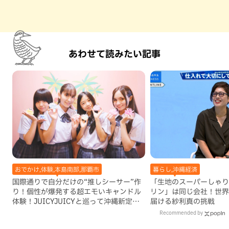
あわせて読みたい記事
おでかけ,体験,本島南部,那覇市
暮らし,沖縄経済
国際通りで自分だけの“推しシーサー”作
「生地のスーパーしゃり
り！個性が爆発する超エモいキャンドル
リン」は同じ会社！世界
体験！JUICYJUICYと巡って沖縄新定番
届ける紗利真の挑戦
を探す
Recommended by