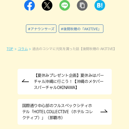
#アナウンサーズ
#後間秋穂の「AKITIVE」
TOP
コラム
過去のコシマに元気を貰った話【後間秋穂の AKITIVE】
【夏休みプレゼント企画】夏休みはバー
チャル沖縄に行こう！【沖縄のメタバー
スバーチャルOKINAWA】
国際通り中心部のフルスペックシティホ
テル「HOTEL COLLECTIVE（ホテル コレ
クティブ）」（那覇市）