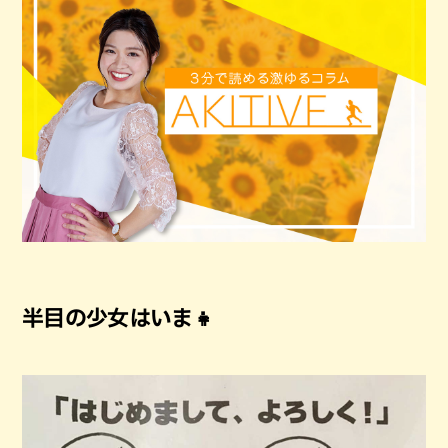
半目の少女はいま👧