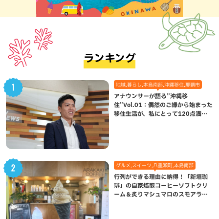
ランキング
地域,暮らし,本島南部,沖縄移住,那覇市
アナウンサーが語る”沖縄移
住”Vol.01：偶然のご縁から始まった
移住生活が、私にとって120点満点
になった理由
グルメ,スイーツ,八重瀬町,本島南部
行列ができる理由に納得！「新垣珈
琲」の自家焙煎コーヒーソフトクリ
ーム＆炙りマシュマロのスモアラテ
が絶品（八重瀬町）