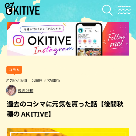
コラム
2022/08/09
2022/08/15
公開日
後間 秋穂
過去のコシマに元気を貰った話【後間秋
穂の AKITIVE】