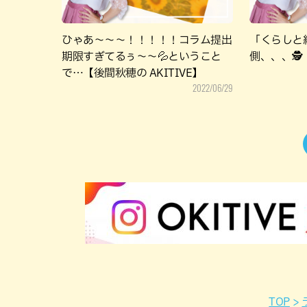
ひゃあ～～～！！！！！コラム提出
「くらしと
期限すぎてるぅ～～💦ということ
側、、、🕵
で…【後間秋穂の AKITIVE】
2022/06/29
TOP