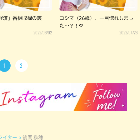
経済」番組収録の裏
コシマ（26歳）、一目惚れしまし
た…？！💛
2022/06/02
2022/04/26
1
2
ライター
後間 秋穂