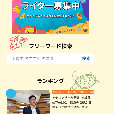
フリーワード検索
ランキング
地域,暮らし,本島南部,沖縄移住,那覇市
アナウンサーが語る”沖縄移
住”Vol.01：偶然のご縁から
始まった移住生活が、私にと
って120点満点になった理由