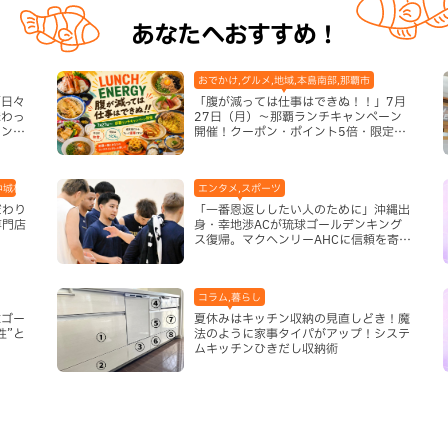
あなたへおすすめ！
おでかけ,グルメ,地域,本島南部,那覇市
「日々
「腹が減っては仕事はできぬ！！」7月
味わっ
27日（月）〜那覇ランチキャンペーン
インと
開催！クーポン・ポイント5倍・限定グ
市）
ッズが当たる12日間
中城村,和食・日本料理,地域,本島中部
エンタメ,スポーツ
だわり
「一番恩返ししたい人のために」沖縄出
専門店
身・幸地渉ACが琉球ゴールデンキング
ス復帰。マクヘンリーAHCに信頼を寄せ
る理由
コラム,暮らし
球ゴー
夏休みはキッチン収納の見直しどき！魔
性”と
法のように家事タイパがアップ！システ
ムキッチンひきだし収納術