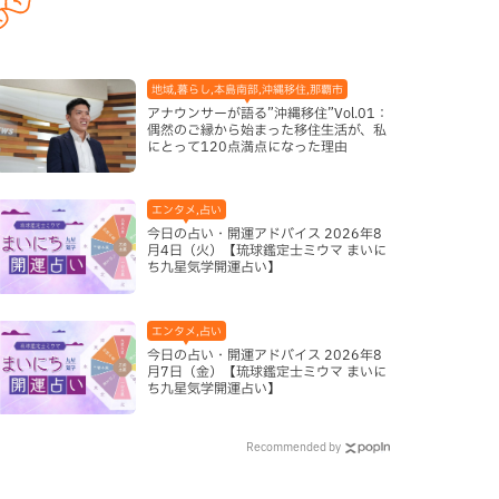
地域,暮らし,本島南部,沖縄移住,那覇市
アナウンサーが語る”沖縄移住”Vol.01：
偶然のご縁から始まった移住生活が、私
にとって120点満点になった理由
エンタメ,占い
今日の占い・開運アドバイス 2026年8
月4日（火）【琉球鑑定士ミウマ まいに
ち九星気学開運占い】
エンタメ,占い
今日の占い・開運アドバイス 2026年8
月7日（金）【琉球鑑定士ミウマ まいに
ち九星気学開運占い】
Recommended by