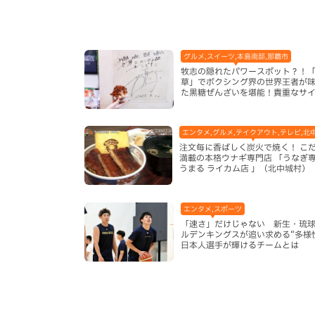
グルメ,スイーツ,本島南部,那覇市
牧志の隠れたパワースポット？！
草」でボクシング界の世界王者が
た黒糖ぜんざいを堪能！貴重なサ
手作りケーキも要チェック（那覇
エンタメ,グルメ,テイクアウト,テレビ,北
注文毎に香ばしく炭火で焼く！ こ
満載の本格ウナギ専門店 「うなぎ
うまる ライカム店 」（北中城村）
エンタメ,スポーツ
「速さ」だけじゃない 新生・琉
ルデンキングスが追い求める“多様
日本人選手が輝けるチームとは