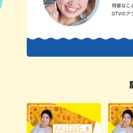
得意なこ
ハン
OTVの