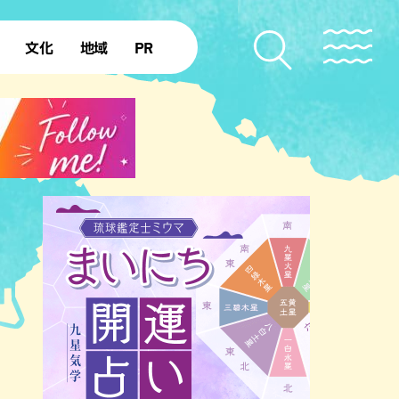
文化
地域
PR
復帰50年
本島北部
本島中部
本島南部
先島諸島
北部離島
南部離島