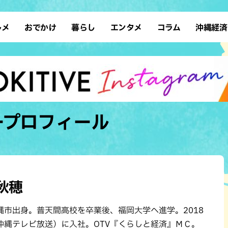
ルメ
おでかけ
暮らし
エンタメ
コラム
沖縄経済
ーメン
デート
沖縄そば
レシピ
スポーツ
ドライブ
SDGs
占い
クアウト
散歩
ファッション
カフェ
タレント・芸人
ソロ活
ローカルニュース
テレビ
・魚料理
自然
和食・日本料理
沖縄移住
イベント
子ども
沖縄旧暦行事
縄料理
歴史
アジア・エスニック
体験
ープロフィール
中華
レジャー
イタリアン
アート
西洋料理
ショッピング
フレンチ
ホテル
キ・焼肉
サウナ
焼鳥・串料理
公園
秋穂
の肉料理
沖縄の海
居酒屋・バー
縄市出身。普天間高校を卒業後、福岡大学へ進学。2018
・バイキング
スイーツ
（沖縄テレビ放送）に入社。OTV『くらしと経済』ＭＣ。