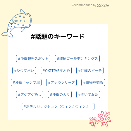
Recommended by
#話題のキーワード
#沖縄観光スポット
#琉球ゴールデンキングス
#シウマ占い
#OKITIVEまとめ
#沖縄のビーチ
#沖縄キャンプ場
#アナウンサーズ
#復帰を知る
#アゲアゲめし
#沖縄の人々
#聞いてみた
#ホテルセレクション（ウィン♪ウィン♪）