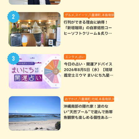
グルメ,スイーツ,八重瀬町,本島南部
行列ができる理由に納得！
「新垣珈琲」の自家焙煎コー
ヒーソフトクリーム＆炙りマ
シュマロのスモアラテが絶品
（八重瀬町）
エンタメ,占い
今日の占い・開運アドバイス
2026年8月5日（水）【琉球
鑑定士ミウマ まいにち九星気
学開運占い】
おでかけ,八重瀬町,地域,本島南部,沖縄の海,自然
沖縄南部の隠れ家！波のな
い“天然プール”で遊んで熱帯
魚観察も楽しめる個性あふれ
る「玻名城の郷ビーチ」（八
重瀬町）