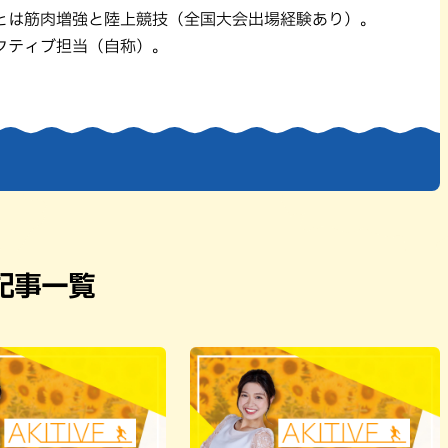
パン
カレー
とは筋肉増強と陸上競技（全国大会出場経験あり）。
バーガー
タコス・タコライス
アクティブ担当（自称）。
記事一覧