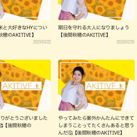
米と大好きなHYについ
期日を守れる大人になりましょう
穂のAKITIVE】
【後間秋穂のAKITIVE】
2023/03/22
2023/02/20
もありがとうございました
やってみたら案外かんたんにできて
🥰【後間秋穂の
しまうことってたくさんあると思う
んだ🤔【後間秋穂のAKITIVE】