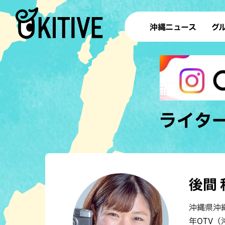
沖縄ニュース
グ
ラ
テイ
すし
沖
ライタ
洋食・
ステー
後間 
その他
沖縄県沖
ブッフェ
年OTV