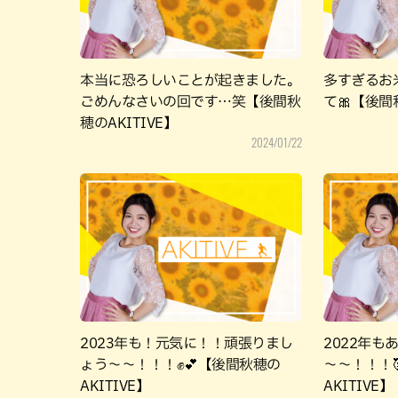
本当に恐ろしいことが起きました。
多すぎるお
ごめんなさいの回です…笑【後間秋
て🎀【後間秋
穂のAKITIVE】
2024/01/22
2023年も！元気に！！頑張りまし
2022年
ょう～～！！！✊💕【後間秋穂の
～～！！！
AKITIVE】
AKITIVE】