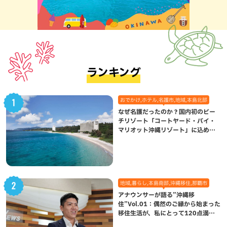
ランキング
おでかけ,ホテル,名護市,地域,本島北部
なぜ名護だったのか？国内初のビー
チリゾート「コートヤード・バイ・
マリオット沖縄リゾート」に込めら
れた想い
地域,暮らし,本島南部,沖縄移住,那覇市
アナウンサーが語る”沖縄移
住”Vol.01：偶然のご縁から始まった
移住生活が、私にとって120点満点
になった理由