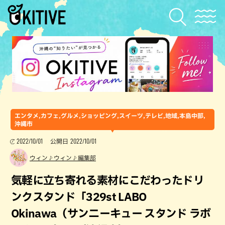
エンタメ,カフェ,グルメ,ショッピング,スイーツ,テレビ,地域,本島中部,
沖縄市
2022/10/01
2022/10/01
公開日
ウィン♪ウィン♪編集部
気軽に立ち寄れる素材にこだわったドリ
ンクスタンド「329st LABO
Okinawa（サンニーキュー スタンド ラボ