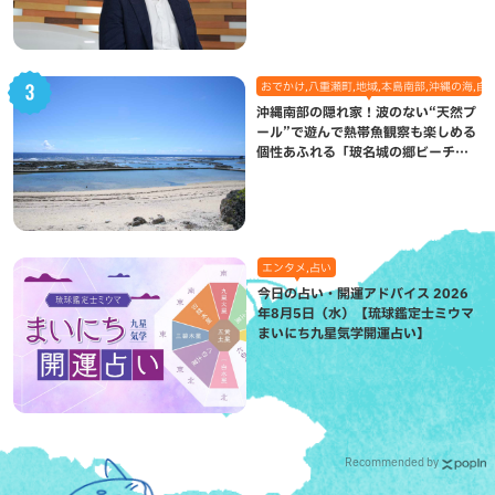
おでかけ,八重瀬町,地域,本島南部,沖縄の海,自
沖縄南部の隠れ家！波のない“天然プ
ール”で遊んで熱帯魚観察も楽しめる
個性あふれる「玻名城の郷ビーチ」
（八重瀬町）
エンタメ,占い
今日の占い・開運アドバイス 2026
年8月5日（水）【琉球鑑定士ミウマ
まいにち九星気学開運占い】
Recommended by