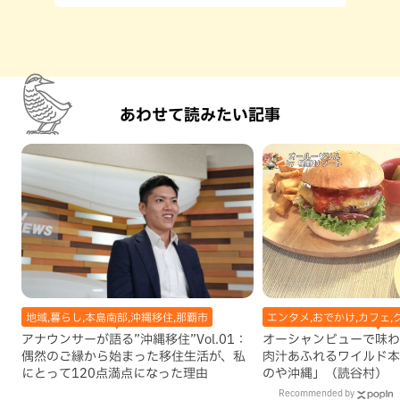
あわせて読みたい記事
地域,暮らし,本島南部,沖縄移住,那覇市
エンタメ,おでかけ,カフェ,
アナウンサーが語る”沖縄移住”Vol.01：
オーシャンビューで味わ
偶然のご縁から始まった移住生活が、私
肉汁あふれるワイルド本
にとって120点満点になった理由
のや沖縄」（読谷村）
Recommended by