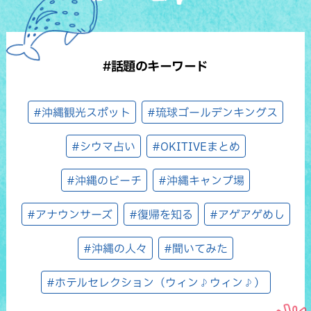
#話題のキーワード
#沖縄観光スポット
#琉球ゴールデンキングス
#シウマ占い
#OKITIVEまとめ
#沖縄のビーチ
#沖縄キャンプ場
#アナウンサーズ
#復帰を知る
#アゲアゲめし
#沖縄の人々
#聞いてみた
#ホテルセレクション（ウィン♪ウィン♪）