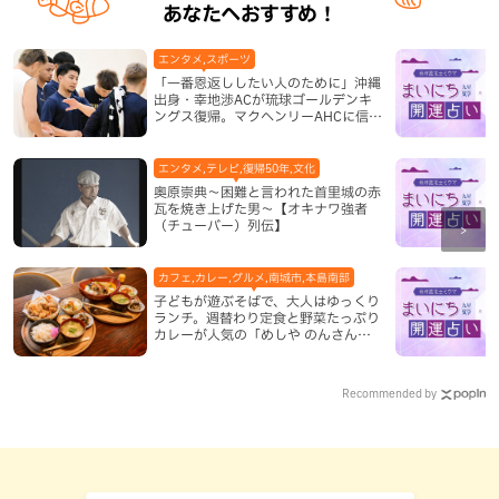
あなたへおすすめ！
エンタメ,スポーツ
「一番恩返ししたい人のために」沖縄
出身・幸地渉ACが琉球ゴールデンキ
ングス復帰。マクヘンリーAHCに信頼
を寄せる理由
エンタメ,テレビ,復帰50年,文化
奥原崇典～困難と言われた首里城の赤
瓦を焼き上げた男～【オキナワ強者
（チューバー）列伝】
カフェ,カレー,グルメ,南城市,本島南部
子どもが遊ぶそばで、大人はゆっくり
ランチ。週替わり定食と野菜たっぷり
カレーが人気の「めしや のんさん」
（南城市）
Recommended by