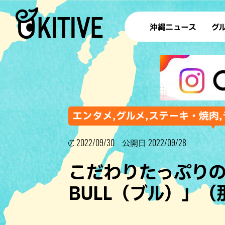
沖縄ニュース
グ
ラ
テイ
すし
沖
エンタメ,グルメ,ステーキ・焼肉,
2022/09/30
2022/09/28
公開日
洋食・
こだわりたっぷり
ステー
BULL（ブル）」（
その他
ブッフェ