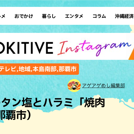
ルメ
おでかけ
暮らし
エンタメ
コラム
沖縄経済
ーメン
デート
沖縄そば
レシピ
スポーツ
ドライブ
SDGs
占い
クアウト
散歩
ファッション
カフェ
タレント・芸人
ソロ活
ローカルニュース
テレビ
・魚料理
自然
和食・日本料理
沖縄移住
イベント
子ども
沖縄旧暦行事
縄料理
歴史
アジア・エスニック
体験
テレビ,地域,本島南部,那覇市
中華
レジャー
イタリアン
アート
アゲアゲめし編集部
西洋料理
ショッピング
フレンチ
ホテル
のタン塩とハラミ「焼肉
キ・焼肉
サウナ
焼鳥・串料理
公園
那覇市）
の肉料理
沖縄の海
居酒屋・バー
・バイキング
スイーツ