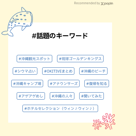
Recommended by
#話題のキーワード
#沖縄観光スポット
#琉球ゴールデンキングス
#シウマ占い
#OKITIVEまとめ
#沖縄のビーチ
#沖縄キャンプ場
#アナウンサーズ
#復帰を知る
#アゲアゲめし
#沖縄の人々
#聞いてみた
#ホテルセレクション（ウィン♪ウィン♪）