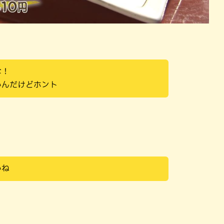
な！
いんだけどホント
いね