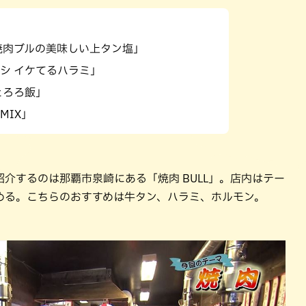
パン
カレー
バーガー
タコス・タコライス
焼肉ブルの美味しい上タン塩」
シ イケてるハラミ」
とろろ飯」
MIX」
介するのは那覇市泉崎にある「焼肉 BULL」。店内はテー
める。こちらのおすすめは牛タン、ハラミ、ホルモン。