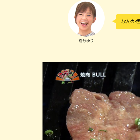
なんか
嘉数ゆり