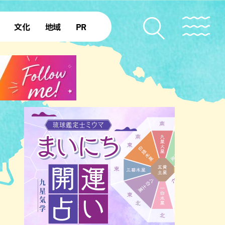
文化
地域
PR
復帰50年
本島北部
本島中部
本島南部
先島諸島
北部離島
南部離島