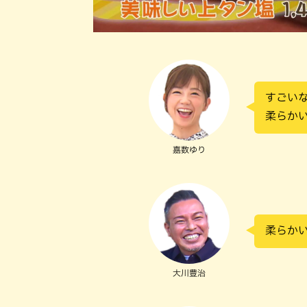
すごい
柔らか
嘉数ゆり
柔らか
大川豊治