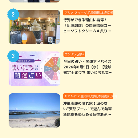
グルメ,スイーツ,八重瀬町,本島南部
行列ができる理由に納得！
「新垣珈琲」の自家焙煎コー
ヒーソフトクリーム＆炙りマ
シュマロのスモアラテが絶品
（八重瀬町）
エンタメ,占い
今日の占い・開運アドバイス
2026年8月5日（水）【琉球
鑑定士ミウマ まいにち九星気
学開運占い】
おでかけ,八重瀬町,地域,本島南部,沖縄の海,自然
沖縄南部の隠れ家！波のな
い“天然プール”で遊んで熱帯
魚観察も楽しめる個性あふれ
る「玻名城の郷ビーチ」（八
重瀬町）