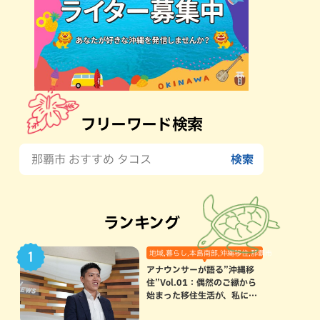
フリーワード検索
ランキング
地域,暮らし,本島南部,沖縄移住,那覇市
アナウンサーが語る”沖縄移
住”Vol.01：偶然のご縁から
始まった移住生活が、私にと
って120点満点になった理由